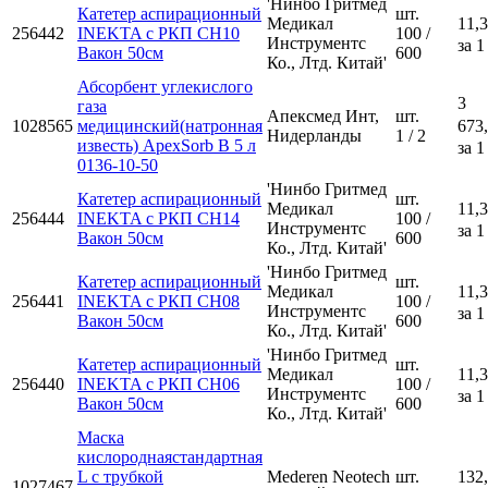
'Нинбо Гритмед
Катетер аспирационный
шт.
Медикал
11,3
256442
INEKTA с РКП CH10
100 /
Инструментс
за 1
Вакон 50см
600
Ко., Лтд. Китай'
Абсорбент углекислого
3
газа
Апексмед Инт,
шт.
1028565
медицинский(натронная
673
Нидерланды
1 / 2
известь) ApexSorb B 5 л
за 1
0136-10-50
'Нинбо Гритмед
Катетер аспирационный
шт.
Медикал
11,3
256444
INEKTA с РКП CH14
100 /
Инструментс
за 1
Вакон 50см
600
Ко., Лтд. Китай'
'Нинбо Гритмед
Катетер аспирационный
шт.
Медикал
11,3
256441
INEKTA с РКП CH08
100 /
Инструментс
за 1
Вакон 50см
600
Ко., Лтд. Китай'
'Нинбо Гритмед
Катетер аспирационный
шт.
Медикал
11,3
256440
INEKTA с РКП CH06
100 /
Инструментс
за 1
Вакон 50см
600
Ко., Лтд. Китай'
Маска
кислороднаястандартная
L с трубкой
Mederen Neotech
шт.
132
1027467