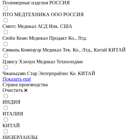
Полимерные изделия РОССИЯ
ПТО МЕДТЕХНИКА ООО РОССИЯ
Смитс Медикал АСД Инк. США
Сюйи Кеаю Медикал Продакт Ко., Лтд.
Сямынь Компауэр Медикал Тек. Ко., Лтд., Китай КИТАЙ
Цзянсу Хэнхун Медикал Технолоджи
Чжаньцзян Стар Энтерпрайзис Ко. КИТАЙ
Показать ещё
Страна производства
Очистить
ИНДИЯ
ИТАЛИЯ
КИТАЙ
НИДЕРЛАНДЫ