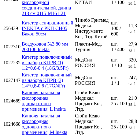
кислородной
КИТАЙ
1 / 100
за 1
соединительной, длина
213 см 0115-М161-21
'Нинбо Гритмед
Катетер аспирационный
шт.
Медикал
11,3
256439
INEKTA с РКП CH05
100 /
Инструментс
за 1
Вакон 50см
600
Ко., Лтд. Китай'
Воздуховод №3 80 мм
Пласти-Мед,
шт.
27,9
1027310
200106 Inekta
Турция
1 / 400
за 1
Катетер подключичный
МедСил
шт.
320
1027235
из набора КПРВ (1)
РОССИЯ
1 / 10
за 1
1,2*0,6-0,4 (18G/3,5Fr)
Катетер подключичный
МедСил
шт.
247
1027147
из набора КПРВ (3)
РОССИЯ
1 / 1
за 1
1,4*0,8-0,6 (17G/4Fr)
Канюля назальная
Сюйи Кеаю
кислородная
Медикал
шт.
21,0
1024669
однократного
Продакт Ко.,
25 / 100
за 1
применения, L Inekta
Лтд.
Канюля назальная
Сюйи Кеаю
кислородная
Медикал
шт.
28,8
1024668
однократного
Продакт Ко.,
25 / 100
за 1
применения, M Inekta
Лтд.