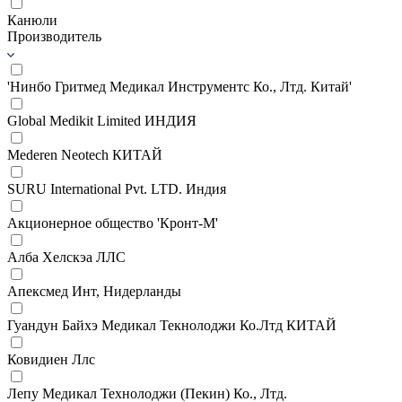
Канюли
Производитель
'Нинбо Гритмед Медикал Инструментс Ко., Лтд. Китай'
Global Medikit Limited ИНДИЯ
Mederen Neotech КИТАЙ
SURU International Pvt. LTD. Индия
Акционерное общество 'Кронт-М'
Алба Хелскэа ЛЛС
Апексмед Инт, Нидерланды
Гуандун Байхэ Медикал Текнолоджи Ко.Лтд КИТАЙ
Ковидиен Ллс
Лепу Медикал Технолоджи (Пекин) Ко., Лтд.