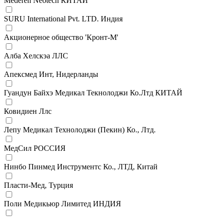
Mederen Neotech КИТАЙ
SURU International Pvt. LTD. Индия
Акционерное общество 'Кронт-М'
Алба Хелскэа ЛЛС
Апексмед Инт, Нидерланды
Гуандун Байхэ Медикал Текнолоджи Ко.Лтд КИТАЙ
Ковидиен Ллс
Лепу Медикал Технолоджи (Пекин) Ко., Лтд.
МедСил РОССИЯ
Нинбо Пинмед Инструментс Ко., ЛТД, Китай
Пласти-Мед, Турция
Поли Медикьюр Лимитед ИНДИЯ