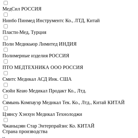
МедСил РОССИЯ
Нинбо Пинмед Инструментс Ко., ЛТД, Китай
Пласти-Мед, Турция
Поли Медикьюр Лимитед ИНДИЯ
Полимерные изделия РОССИЯ
ПТО МЕДТЕХНИКА ООО РОССИЯ
Смитс Медикал АСД Инк. США
Сюйи Кеаю Медикал Продакт Ко., Лтд.
Сямынь Компауэр Медикал Тек. Ко., Лтд., Китай КИТАЙ
Цзянсу Хэнхун Медикал Технолоджи
Чжаньцзян Стар Энтерпрайзис Ко. КИТАЙ
Страна производства