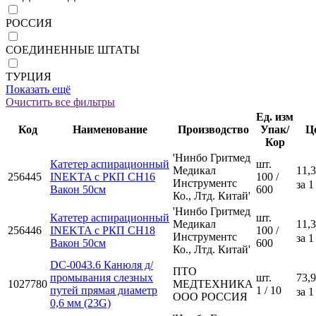
РОССИЯ
СОЕДИНЕННЫЕ ШТАТЫ
ТУРЦИЯ
Показать ещё
Очистить все фильтры
Ед. изм
Код
Наименование
Производство
Упак/
Ц
Кор
'Нинбо Гритмед
Катетер аспирационный
шт.
Медикал
11,3
256445
INEKTA с РКП CH16
100 /
Инструментс
за 1
Вакон 50см
600
Ко., Лтд. Китай'
'Нинбо Гритмед
Катетер аспирационный
шт.
Медикал
11,3
256446
INEKTA с РКП CH18
100 /
Инструментс
за 1
Вакон 50см
600
Ко., Лтд. Китай'
DC-0043.6 Канюля д/
ПТО
промывания слезных
шт.
73,9
1027780
МЕДТЕХНИКА
путей прямая диаметр
1 / 10
за 1
ООО РОССИЯ
0,6 мм (23G)