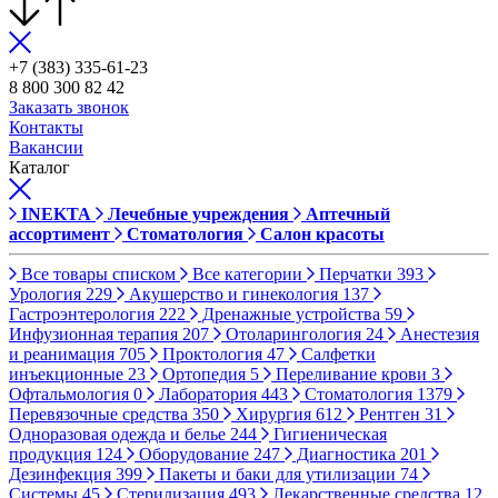
+7 (383) 335-61-23
8 800 300 82 42
Заказать звонок
Контакты
Вакансии
Каталог
INEKTA
Лечебные учреждения
Аптечный
ассортимент
Стоматология
Салон красоты
Все товары списком
Все категории
Перчатки
393
Урология
229
Акушерство и гинекология
137
Гастроэнтерология
222
Дренажные устройства
59
Инфузионная терапия
207
Отоларингология
24
Анестезия
и реанимация
705
Проктология
47
Салфетки
инъекционные
23
Ортопедия
5
Переливание крови
3
Офтальмология
0
Лаборатория
443
Стоматология
1379
Перевязочные средства
350
Хирургия
612
Рентген
31
Одноразовая одежда и белье
244
Гигиеническая
продукция
124
Оборудование
247
Диагностика
201
Дезинфекция
399
Пакеты и баки для утилизации
74
Системы
45
Стерилизация
493
Лекарственные средства
12