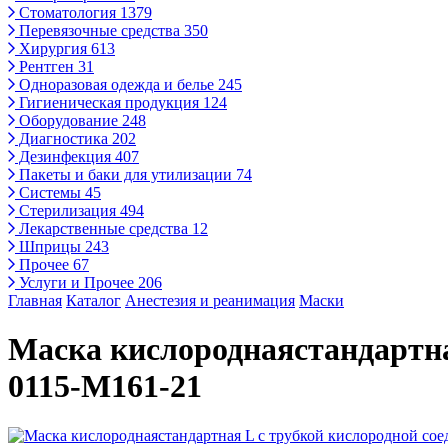
Стоматология
1379
Перевязочные средства
350
Хирургия
613
Рентген
31
Одноразовая одежда и белье
245
Гигиеническая продукция
124
Оборудование
248
Диагностика
202
Дезинфекция
407
Пакеты и баки для утилизации
74
Системы
45
Стерилизация
494
Лекарственные средства
12
Шприцы
243
Прочее
67
Услуги и Прочее
206
Главная
Каталог
Анестезия и реанимация
Маски
Маска кислороднаястандартна
0115-М161-21