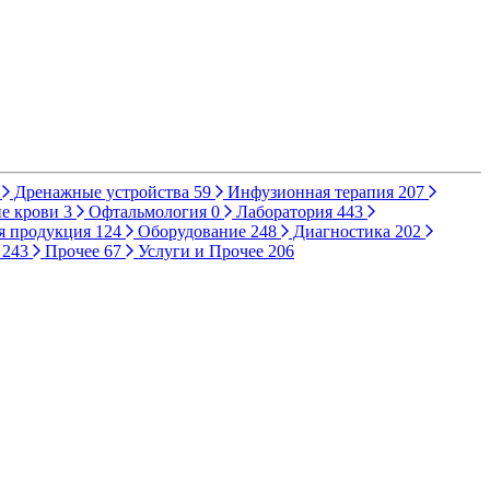
Дренажные устройства
59
Инфузионная терапия
207
е крови
3
Офтальмология
0
Лаборатория
443
я продукция
124
Оборудование
248
Диагностика
202
ы
243
Прочее
67
Услуги и Прочее
206