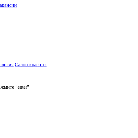
акансии
ология
Салон красоты
ажмите "enter"