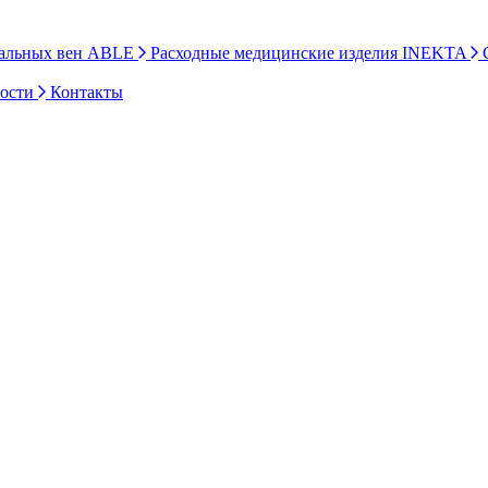
ральных вен ABLE
Расходные медицинские изделия INEKTA
С
ности
Контакты