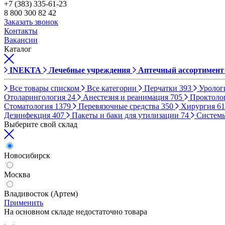
+7 (383) 335-61-23
8 800 300 82 42
Заказать звонок
Контакты
Вакансии
Каталог
INEKTA
Лечебные учреждения
Аптечный ассортимент
Все товары списком
Все категории
Перчатки
393
Уролог
Отоларингология
24
Анестезия и реанимация
705
Проктоло
Стоматология
1379
Перевязочные средства
350
Хирургия
61
Дезинфекция
407
Пакеты и баки для утилизации
74
Систем
Выберите свой склад
Новосибирск
Москва
Владивосток (Артем)
Применить
На основном складе недостаточно товара