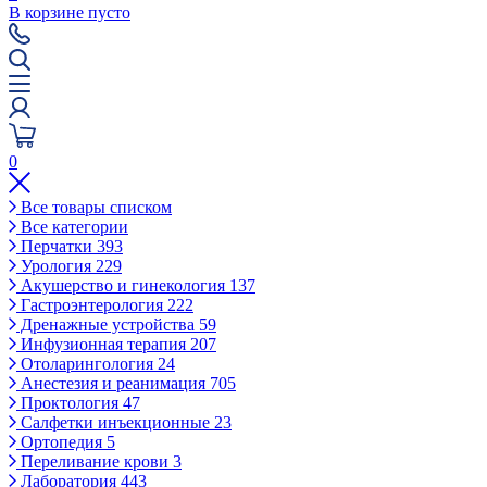
В корзине пусто
0
Все товары списком
Все категории
Перчатки
393
Урология
229
Акушерство и гинекология
137
Гастроэнтерология
222
Дренажные устройства
59
Инфузионная терапия
207
Отоларингология
24
Анестезия и реанимация
705
Проктология
47
Салфетки инъекционные
23
Ортопедия
5
Переливание крови
3
Лаборатория
443