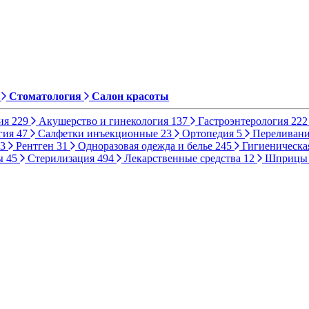
Стоматология
Салон красоты
ия
229
Акушерство и гинекология
137
Гастроэнтерология
222
гия
47
Салфетки инъекционные
23
Ортопедия
5
Переливани
3
Рентген
31
Одноразовая одежда и белье
245
Гигиеническа
ы
45
Стерилизация
494
Лекарственные средства
12
Шприц