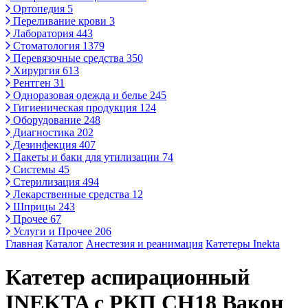
Ортопедия
5
Переливание крови
3
Лаборатория
443
Стоматология
1379
Перевязочные средства
350
Хирургия
613
Рентген
31
Одноразовая одежда и белье
245
Гигиеническая продукция
124
Оборудование
248
Диагностика
202
Дезинфекция
407
Пакеты и баки для утилизации
74
Системы
45
Стерилизация
494
Лекарственные средства
12
Шприцы
243
Прочее
67
Услуги и Прочее
206
Главная
Каталог
Анестезия и реанимация
Катетеры Inekta
Катетер аспирационный
INEKTA с РКП CH18 Вакон