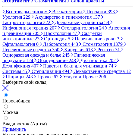
ассортимент
Стоматология
Салон красоты
Все товары списком
Все категории
Перчатки
393
Урология
229
Акушерство и гинекология
137
Гастроэнтерология
222
Дренажные устройства
59
Инфузионная терапия
207
Отоларингология
24
Анестезия
и реанимация
705
Проктология
47
Салфетки
инъекционные
23
Ортопедия
5
Переливание крови
3
Офтальмология
0
Лаборатория
443
Стоматология
1379
Перевязочные средства
350
Хирургия
613
Рентген
31
Одноразовая одежда и белье
245
Гигиеническая
продукция
124
Оборудование
248
Диагностика
202
Дезинфекция
407
Пакеты и баки для утилизации
74
Системы
45
Стерилизация
494
Лекарственные средства
12
Шприцы
243
Прочее
67
Услуги и Прочее
206
Выберите свой склад
Новосибирск
Москва
Владивосток (Артем)
Применить
На основном складе недостаточно товара