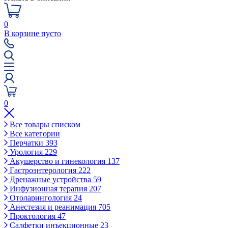
0
В корзине пусто
0
Все товары списком
Все категории
Перчатки
393
Урология
229
Акушерство и гинекология
137
Гастроэнтерология
222
Дренажные устройства
59
Инфузионная терапия
207
Отоларингология
24
Анестезия и реанимация
705
Проктология
47
Салфетки инъекционные
23