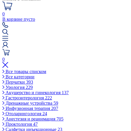
0
В корзине пусто
0
Все товары списком
Все категории
Перчатки
393
Урология
229
Акушерство и гинекология
137
Гастроэнтерология
222
Дренажные устройства
59
Инфузионная терапия
207
Отоларингология
24
Анестезия и реанимация
705
Проктология
47
Салфетки инъекционные
23