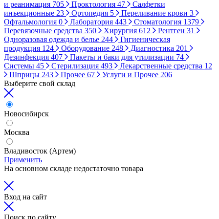
и реанимация
705
Проктология
47
Салфетки
инъекционные
23
Ортопедия
5
Переливание крови
3
Офтальмология
0
Лаборатория
443
Стоматология
1379
Перевязочные средства
350
Хирургия
612
Рентген
31
Одноразовая одежда и белье
244
Гигиеническая
продукция
124
Оборудование
248
Диагностика
201
Дезинфекция
407
Пакеты и баки для утилизации
74
Системы
45
Стерилизация
493
Лекарственные средства
12
Шприцы
243
Прочее
67
Услуги и Прочее
206
Выберите свой склад
Новосибирск
Москва
Владивосток (Артем)
Применить
На основном складе недостаточно товара
Вход на сайт
Поиск по сайту