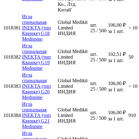
Ко., Лтд.
Китай'
Игла
спинальная
Global Medikit
шт.
106,00 ₽
1018381
INEKTA (тип
Limited
> 10
25 / 500
за 1 шт.
Квинке) G18
ИНДИЯ
Medispine
Игла
спинальная
Global Medikit
шт.
102,51 ₽
1018382
INEKTA (тип
Limited
50
25 / 500
за 1 шт.
Квинке) G19
ИНДИЯ
Medispine
Игла
спинальная
Global Medikit
шт.
106,00 ₽
1018383
INEKTA (тип
Limited
> 10
25 / 500
за 1 шт.
Квинке) G20
ИНДИЯ
Medispine
Игла
спинальная
Global Medikit
шт.
106,00 ₽
1018384
INEKTA (тип
Limited
910
25 / 500
за 1 шт.
Квинке) G21
ИНДИЯ
Medispine
Игла
спинальная
Global Medikit