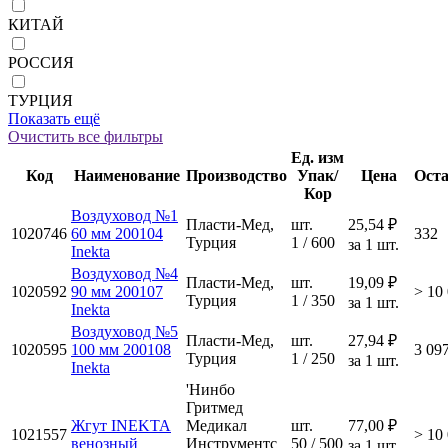
КИТАЙ
РОССИЯ
ТУРЦИЯ
Показать ещё
Очистить все фильтры
Ед. изм
Код
Наименование
Производство
Упак/
Цена
Ост
Кор
Воздуховод №1
Пласти-Мед,
шт.
25,54 ₽
1020746
60 мм 200104
332
Турция
1 / 600
за 1 шт.
Inekta
Воздуховод №4
Пласти-Мед,
шт.
19,09 ₽
1020592
90 мм 200107
> 10
Турция
1 / 350
за 1 шт.
Inekta
Воздуховод №5
Пласти-Мед,
шт.
27,94 ₽
1020595
100 мм 200108
3 09
Турция
1 / 250
за 1 шт.
Inekta
'Нинбо
Гритмед
Жгут INEKTA
Медикал
шт.
77,00 ₽
1021557
> 10
венозный
Инструментс
50 / 500
за 1 шт.