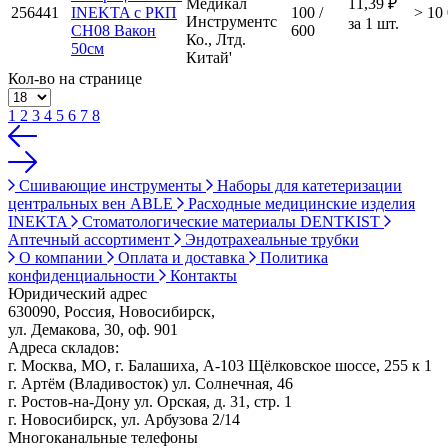
Медикал
11,39 ₽
256441
INEKTA с РКП
100 /
> 10
Инструментс
за 1 шт.
CH08 Вакон
600
Ко., Лтд.
50см
Китай'
Кол-во на странице
1
2
3
4
5
6
7
8
Сшивающие инструменты
Наборы для катетеризации
центральных вен ABLE
Расходные медицинские изделия
INEKTA
Стоматологические материалы DENTKIST
Аптечный ассортимент
Эндотрахеальные трубки
О компании
Оплата и доставка
Политика
конфиденциальности
Контакты
Юридический адрес
630090, Россия, Новосибирск,
ул. Демакова, 30, оф. 901
Адреса складов:
г. Москва, МО, г. Балашиха, А-103 Щёлковское шоссе, 255 к 1
г. Артём (Владивосток) ул. Солнечная, 46
г. Ростов-на-Дону ул. Орская, д. 31, стр. 1
г. Новосибирск, ул. Арбузова 2/14
Многоканальные телефоны