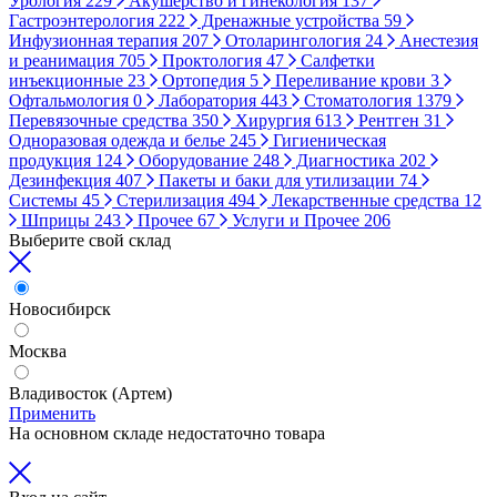
Урология
229
Акушерство и гинекология
137
Гастроэнтерология
222
Дренажные устройства
59
Инфузионная терапия
207
Отоларингология
24
Анестезия
и реанимация
705
Проктология
47
Салфетки
инъекционные
23
Ортопедия
5
Переливание крови
3
Офтальмология
0
Лаборатория
443
Стоматология
1379
Перевязочные средства
350
Хирургия
613
Рентген
31
Одноразовая одежда и белье
245
Гигиеническая
продукция
124
Оборудование
248
Диагностика
202
Дезинфекция
407
Пакеты и баки для утилизации
74
Системы
45
Стерилизация
494
Лекарственные средства
12
Шприцы
243
Прочее
67
Услуги и Прочее
206
Выберите свой склад
Новосибирск
Москва
Владивосток (Артем)
Применить
На основном складе недостаточно товара