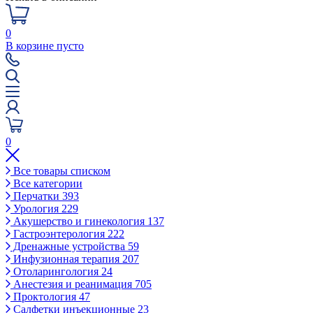
0
В корзине пусто
0
Все товары списком
Все категории
Перчатки
393
Урология
229
Акушерство и гинекология
137
Гастроэнтерология
222
Дренажные устройства
59
Инфузионная терапия
207
Отоларингология
24
Анестезия и реанимация
705
Проктология
47
Салфетки инъекционные
23