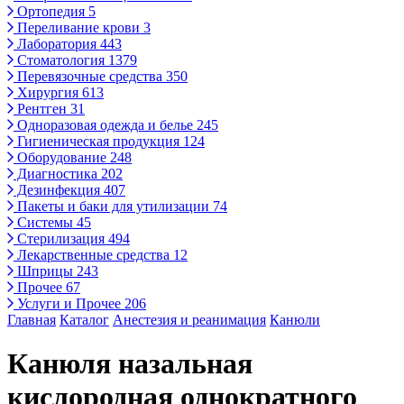
Ортопедия
5
Переливание крови
3
Лаборатория
443
Стоматология
1379
Перевязочные средства
350
Хирургия
613
Рентген
31
Одноразовая одежда и белье
245
Гигиеническая продукция
124
Оборудование
248
Диагностика
202
Дезинфекция
407
Пакеты и баки для утилизации
74
Системы
45
Стерилизация
494
Лекарственные средства
12
Шприцы
243
Прочее
67
Услуги и Прочее
206
Главная
Каталог
Анестезия и реанимация
Канюли
Канюля назальная
кислородная однократного