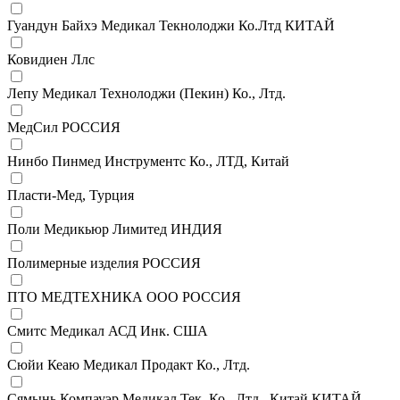
Гуандун Байхэ Медикал Текнолоджи Ко.Лтд КИТАЙ
Ковидиен Ллс
Лепу Медикал Технолоджи (Пекин) Ко., Лтд.
МедСил РОССИЯ
Нинбо Пинмед Инструментс Ко., ЛТД, Китай
Пласти-Мед, Турция
Поли Медикьюр Лимитед ИНДИЯ
Полимерные изделия РОССИЯ
ПТО МЕДТЕХНИКА ООО РОССИЯ
Смитс Медикал АСД Инк. США
Сюйи Кеаю Медикал Продакт Ко., Лтд.
Сямынь Компауэр Медикал Тек. Ко., Лтд., Китай КИТАЙ