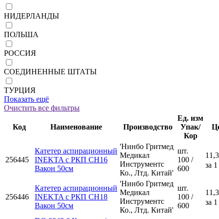
НИДЕРЛАНДЫ
ПОЛЬША
РОССИЯ
СОЕДИНЕННЫЕ ШТАТЫ
ТУРЦИЯ
Показать ещё
Очистить все фильтры
Ед. изм
Код
Наименование
Производство
Упак/
Ц
Кор
'Нинбо Гритмед
Катетер аспирационный
шт.
Медикал
11,3
256445
INEKTA с РКП CH16
100 /
Инструментс
за 1
Вакон 50см
600
Ко., Лтд. Китай'
'Нинбо Гритмед
Катетер аспирационный
шт.
Медикал
11,3
256446
INEKTA с РКП CH18
100 /
Инструментс
за 1
Вакон 50см
600
Ко., Лтд. Китай'