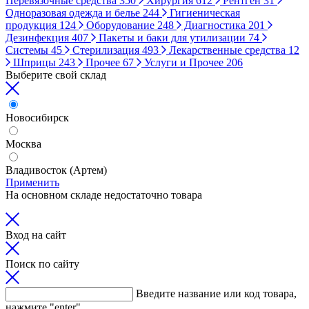
Перевязочные средства
350
Хирургия
612
Рентген
31
Одноразовая одежда и белье
244
Гигиеническая
продукция
124
Оборудование
248
Диагностика
201
Дезинфекция
407
Пакеты и баки для утилизации
74
Системы
45
Стерилизация
493
Лекарственные средства
12
Шприцы
243
Прочее
67
Услуги и Прочее
206
Выберите свой склад
Новосибирск
Москва
Владивосток (Артем)
Применить
На основном складе недостаточно товара
Вход на сайт
Поиск по сайту
Введите название или код товара,
нажмите "enter"