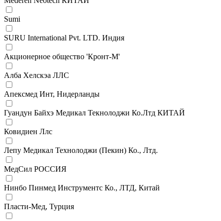
Mederen Neotech КИТАЙ
Sumi
SURU International Pvt. LTD. Индия
Акционерное общество 'Кронт-М'
Алба Хелскэа ЛЛС
Апексмед Инт, Нидерланды
Гуандун Байхэ Медикал Текнолоджи Ко.Лтд КИТАЙ
Ковидиен Ллс
Лепу Медикал Технолоджи (Пекин) Ко., Лтд.
МедСил РОССИЯ
Нинбо Пинмед Инструментс Ко., ЛТД, Китай
Пласти-Мед, Турция