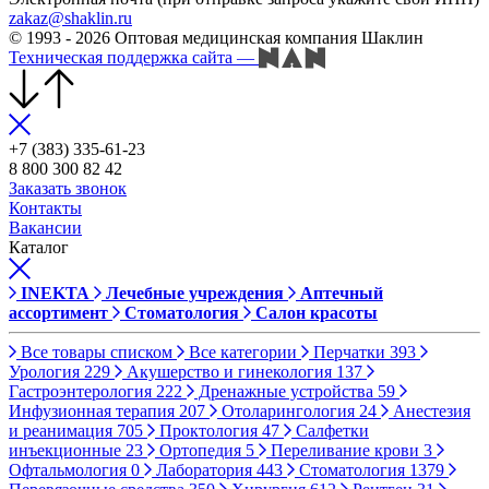
zakaz@shaklin.ru
© 1993 - 2026 Оптовая медицинская компания Шаклин
Техническая поддержка сайта
—
+7 (383) 335-61-23
8 800 300 82 42
Заказать звонок
Контакты
Вакансии
Каталог
INEKTA
Лечебные учреждения
Аптечный
ассортимент
Стоматология
Салон красоты
Все товары списком
Все категории
Перчатки
393
Урология
229
Акушерство и гинекология
137
Гастроэнтерология
222
Дренажные устройства
59
Инфузионная терапия
207
Отоларингология
24
Анестезия
и реанимация
705
Проктология
47
Салфетки
инъекционные
23
Ортопедия
5
Переливание крови
3
Офтальмология
0
Лаборатория
443
Стоматология
1379