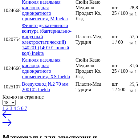
Канюля назальная
Сюйи Кеаю
кислородная
Медикал
шт.
28,8
1024668
однократного
Продакт Ко.,
25 / 100
за 1
применения, M Inekta
Лтд.
Фильтр дыхательного
контура (бактериально-
вирусный
Пласти-Мед,
шт.
57,5
1020754
электростатический)
Турция
1 / 60
за 1
140201 (140101 новый
код) Inekta
Канюля назальная
Сюйи Кеаю
кислородная
Медикал
шт.
31,6
1024666
однократного
Продакт Ко.,
25 / 100
за 1
применения, XS Inekta
Лтд.
Воздуховод №2 70 мм
Пласти-Мед,
шт.
25,5
1025107
200105 Inekta
Турция
1 / 500
за 1
Кол-во на странице
1
2
3
4
5
6
7
Материалы для анестезии и