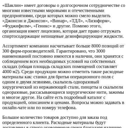
«Шаклин» имеет договоры о долгосрочном сотрудничестве со
многими известными мировыми и отечественными
предприятиями, среди которых можно смело выделить
«Джонсон и Джонсон», «Винар», «ТДЛ», «Лизоформ»,
«Фуджифилм», «Геникс» и другие. Помимо этого,
организация имеет лицензию, которая дает право отгружать
спиртосодержащие непищевые дезинфицирующие жидкости.
Ассортимент компании насчитывает больше 8000 позиций от
300 фирм-производителей. Гарантировано, что 3000
наименований постоянно имеются в наличии, они хранятся с
соблюдением всех необходимых условий на собственных
складах (общая площадь складских помещений составляет
4000 м2). Среди продукции можно отметить такие расходные
материалы как: станки для бритья операционного поля с
одним и двумя лезвиями, скальпель одноразовый
хирургический из нержавеющей стали, пинцеты и скальпели
одноразовые, рассасывающиеся хирургические нити, зажимы
и многое другое. На сайте есть подробный каталог с
продукцией, описанием и ценами. Вопросы можно задавать в
онлайн-чате или по номеру телефона.
Большое количество товаров доступно для заказа под
определенного клиента. Расходные материалы будут
доставлены в строго оговоренные сроки благодаря наличию