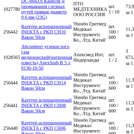
DC-0043.6 Канюля д/
ПТО
промывания слезных
шт.
73,9
1027780
МЕДТЕХНИКА
путей прямая диаметр
1 / 10
за 1
ООО РОССИЯ
0,6 мм (23G)
'Нинбо Гритмед
Катетер аспирационный
шт.
Медикал
11,3
256442
INEKTA с РКП CH10
100 /
Инструментс
за 1
Вакон 50см
600
Ко., Лтд. Китай'
Абсорбент углекислого
3
газа
Апексмед Инт,
шт.
1028565
медицинский(натронная
673
Нидерланды
1 / 2
известь) ApexSorb B 5 л
за 1
0136-10-50
'Нинбо Гритмед
Катетер аспирационный
шт.
Медикал
11,3
256444
INEKTA с РКП CH14
100 /
Инструментс
за 1
Вакон 50см
600
Ко., Лтд. Китай'
'Нинбо Гритмед
Катетер аспирационный
шт.
Медикал
11,3
256441
INEKTA с РКП CH08
100 /
Инструментс
за 1
Вакон 50см
600
Ко., Лтд. Китай'
'Нинбо Гритмед
Катетер аспирационный
шт.
Медикал
11,3
256440
INEKTA с РКП CH06
100 /
Инструментс
за 1
Вакон 50см
600