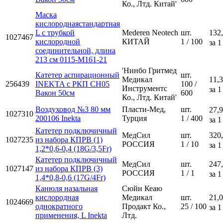
Ко., Лтд. Китай'
Маска
кислороднаястандартная
L с трубкой
Mederen Neotech
шт.
132
1027467
кислородной
КИТАЙ
1 / 100
за 1
соединительной, длина
213 см 0115-М161-21
'Нинбо Гритмед
Катетер аспирационный
шт.
Медикал
11,3
256439
INEKTA с РКП CH05
100 /
Инструментс
за 1
Вакон 50см
600
Ко., Лтд. Китай'
Воздуховод №3 80 мм
Пласти-Мед,
шт.
27,9
1027310
200106 Inekta
Турция
1 / 400
за 1
Катетер подключичный
МедСил
шт.
320
1027235
из набора КПРВ (1)
РОССИЯ
1 / 10
за 1
1,2*0,6-0,4 (18G/3,5Fr)
Катетер подключичный
МедСил
шт.
247
1027147
из набора КПРВ (3)
РОССИЯ
1 / 1
за 1
1,4*0,8-0,6 (17G/4Fr)
Канюля назальная
Сюйи Кеаю
кислородная
Медикал
шт.
21,0
1024669
однократного
Продакт Ко.,
25 / 100
за 1
применения, L Inekta
Лтд.