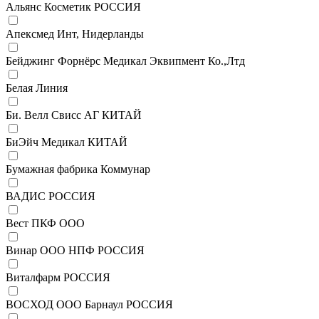
Альянс Косметик РОССИЯ
Апексмед Инт, Нидерланды
Бейджинг Форнёрс Медикал Эквипмент Ко.,Лтд
Белая Линия
Би. Велл Свисс АГ КИТАЙ
БиЭйч Медикал КИТАЙ
Бумажная фабрика Коммунар
ВАДИС РОССИЯ
Вест ПКФ ООО
Винар ООО НПФ РОССИЯ
Виталфарм РОССИЯ
ВОСХОД ООО Барнаул РОССИЯ