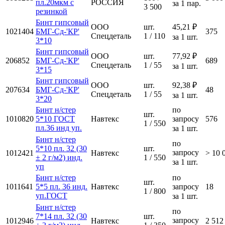
пл.20мкм с
РОССИЯ
за 1 пар.
3 500
резинкой
Бинт гипсовый
ООО
шт.
45,21 ₽
1021404
БМГ-Сд-'КР'
375
Спецдеталь
1 / 110
за 1 шт.
3*10
Бинт гипсовый
ООО
шт.
77,92 ₽
206852
БМГ-Сд-'КР'
689
Спецдеталь
1 / 55
за 1 шт.
3*15
Бинт гипсовый
ООО
шт.
92,38 ₽
207634
БМГ-Сд-'КР'
48
Спецдеталь
1 / 55
за 1 шт.
3*20
Бинт н/стер
по
шт.
1010820
5*10 ГОСТ
Навтекс
запросу
576
1 / 550
пл.36 инд уп.
за 1 шт.
Бинт н/стер
по
5*10 пл. 32 (30
шт.
запросу
1012421
Навтекс
> 10 
± 2 г/м2) инд.
1 / 550
за 1 шт.
уп
Бинт н/стер
по
шт.
1011641
5*5 пл. 36 инд.
Навтекс
запросу
18
1 / 800
уп.ГОСТ
за 1 шт.
Бинт н/стер
по
7*14 пл. 32 (30
шт.
запросу
1012946
Навтекс
2 512