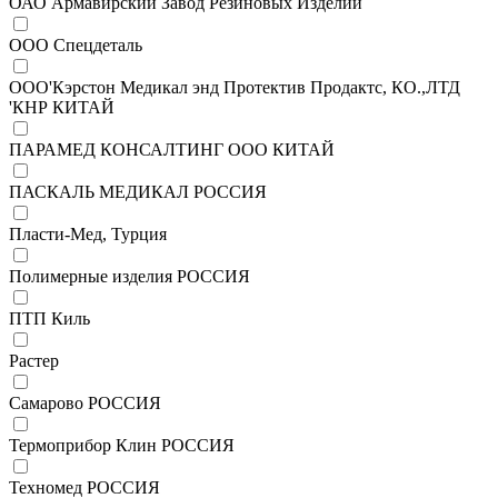
ОАО Армавирский Завод Резиновых Изделий
ООО Спецдеталь
ООО'Кэрстон Медикал энд Протектив Продактс, КО.,ЛТД
'КНР КИТАЙ
ПАРАМЕД КОНСАЛТИНГ ООО КИТАЙ
ПАСКАЛЬ МЕДИКАЛ РОССИЯ
Пласти-Мед, Турция
Полимерные изделия РОССИЯ
ПТП Киль
Растер
Самарово РОССИЯ
Термоприбор Клин РОССИЯ
Техномед РОССИЯ