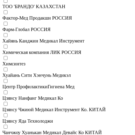
ТОО 'БРАНДО' КАЗАХСТАН
Фактор-Мед Продакшн РОССИЯ
Фарм-Глобал РОССИЯ
Хайянь Канджин Медикал Инструмент
Химическая компания ЛИК РОССИЯ
Химсинтез
Хуайань Сити Хэнчунь Медикэл
Центр ПрофилактикиГигиена Мед
Цзянсу Нанфанг Медикал Ко
Цзянсу Чжиюй Медикал Инструмент Ко. КИТАЙ
Цзянсу Яда Технолоджи
Чанчжоу Хуанькан Медикал Девайс Ко КИТАЙ