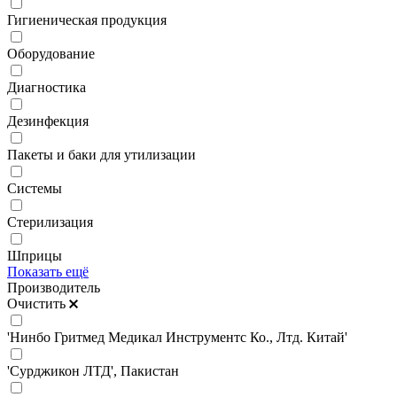
Гигиеническая продукция
Оборудование
Диагностика
Дезинфекция
Пакеты и баки для утилизации
Системы
Стерилизация
Шприцы
Показать ещё
Производитель
Очистить
'Нинбо Гритмед Медикал Инструментс Ко., Лтд. Китай'
'Сурджикон ЛТД', Пакистан