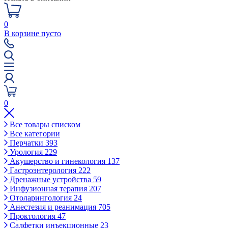
0
В корзине пусто
0
Все товары списком
Все категории
Перчатки
393
Урология
229
Акушерство и гинекология
137
Гастроэнтерология
222
Дренажные устройства
59
Инфузионная терапия
207
Отоларингология
24
Анестезия и реанимация
705
Проктология
47
Салфетки инъекционные
23