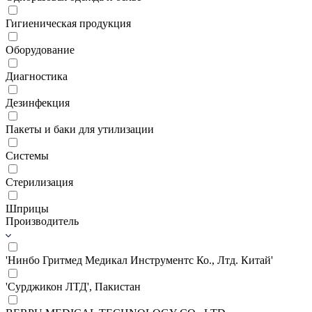
Гигиеническая продукция
Оборудование
Диагностика
Дезинфекция
Пакеты и баки для утилизации
Системы
Стерилизация
Шприцы
Производитель
'Нинбо Гритмед Медикал Инструментс Ко., Лтд. Китай'
'Сурджикон ЛТД', Пакистан