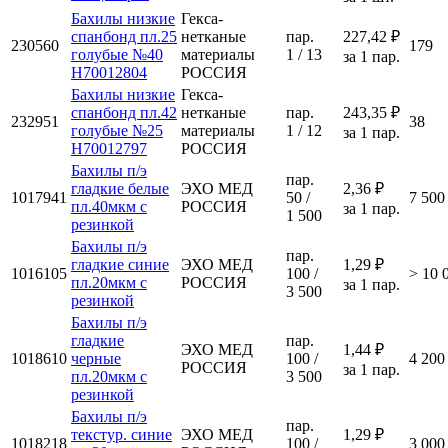
Бахилы низкие
Гекса-
спанбонд пл.25
нетканые
пар.
227,42 ₽
230560
179
голубые №40
материалы
1 / 13
за 1 пар.
Н70012804
РОССИЯ
Бахилы низкие
Гекса-
спанбонд пл.42
нетканые
пар.
243,35 ₽
232951
38
голубые №25
материалы
1 / 12
за 1 пар.
Н70012797
РОССИЯ
Бахилы п/э
пар.
гладкие белые
ЭХО МЕД
2,36 ₽
1017941
50 /
7 500
пл.40мкм с
РОССИЯ
за 1 пар.
1 500
резинкой
Бахилы п/э
пар.
гладкие синие
ЭХО МЕД
1,29 ₽
1016105
100 /
> 10 
пл.20мкм с
РОССИЯ
за 1 пар.
3 500
резинкой
Бахилы п/э
гладкие
пар.
ЭХО МЕД
1,44 ₽
1018610
черные
100 /
4 200
РОССИЯ
за 1 пар.
пл.20мкм с
3 500
резинкой
Бахилы п/э
пар.
текстур. синие
ЭХО МЕД
1,29 ₽
1018218
100 /
3 000