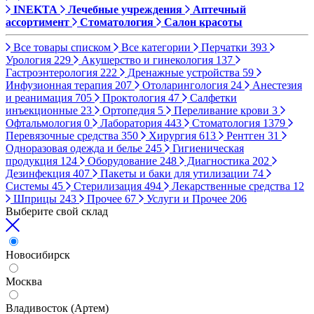
INEKTA
Лечебные учреждения
Аптечный
ассортимент
Стоматология
Салон красоты
Все товары списком
Все категории
Перчатки
393
Урология
229
Акушерство и гинекология
137
Гастроэнтерология
222
Дренажные устройства
59
Инфузионная терапия
207
Отоларингология
24
Анестезия
и реанимация
705
Проктология
47
Салфетки
инъекционные
23
Ортопедия
5
Переливание крови
3
Офтальмология
0
Лаборатория
443
Стоматология
1379
Перевязочные средства
350
Хирургия
613
Рентген
31
Одноразовая одежда и белье
245
Гигиеническая
продукция
124
Оборудование
248
Диагностика
202
Дезинфекция
407
Пакеты и баки для утилизации
74
Системы
45
Стерилизация
494
Лекарственные средства
12
Шприцы
243
Прочее
67
Услуги и Прочее
206
Выберите свой склад
Новосибирск
Москва
Владивосток (Артем)