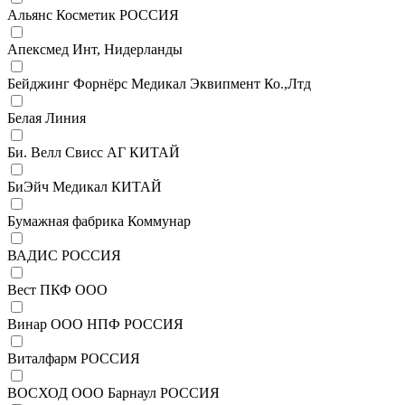
Альянс Косметик РОССИЯ
Апексмед Инт, Нидерланды
Бейджинг Форнёрс Медикал Эквипмент Ко.,Лтд
Белая Линия
Би. Велл Свисс АГ КИТАЙ
БиЭйч Медикал КИТАЙ
Бумажная фабрика Коммунар
ВАДИС РОССИЯ
Вест ПКФ ООО
Винар ООО НПФ РОССИЯ
Виталфарм РОССИЯ
ВОСХОД ООО Барнаул РОССИЯ