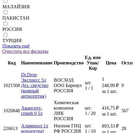
МАЛАЙЗИЯ
ПАКИСТАН
РОССИЯ
ТУРЦИЯ
Показать ещё
Очистить все фильтры
Ед. изм
Код
Наименование
Производство
Упак/
Цена
Оста
Кор
Dr.Drop
1
Экспресс 5л
ВОСХОД
шт.
1021508
Дез. средство
ООО Барнаул
248,99 ₽
9
1 / 1
(кожный
РОССИЯ
за 1 шт.
антисептик)
Химическая
Авансепт-
компания
шт.
416,75 ₽
1020848
567
спрей 0,5л
ЛИК
1 / 20
за 1 шт.
РОССИЯ
Аламинол 1л
Ниопик ГНЦ
шт.
893,33 ₽
226613
28
концентрат
РФ РОССИЯ
1 / 10
за 1 шт.