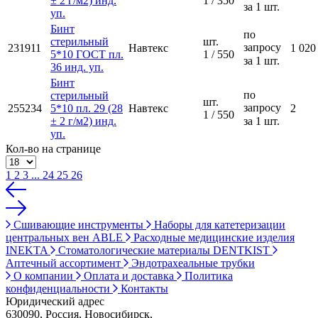
± 2 г/м2) инд.
1 / 350
за 1 шт.
уп.
Бинт
по
стерильный
шт.
запросу
231911
Навтекс
1 020
5*10 ГОСТ пл.
1 / 550
за 1 шт.
36 инд. уп.
Бинт
по
стерильный
шт.
запросу
255234
5*10 пл. 29 (28
Навтекс
2
1 / 550
± 2 г/м2) инд.
за 1 шт.
уп.
Кол-во на странице
1
2
3
...
24
25
26
Сшивающие инструменты
Наборы для катетеризации
центральных вен ABLE
Расходные медицинские изделия
INEKTA
Стоматологические материалы DENTKIST
Аптечный ассортимент
Эндотрахеальные трубки
О компании
Оплата и доставка
Политика
конфиденциальности
Контакты
Юридический адрес
630090, Россия, Новосибирск,