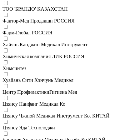
ТОО 'БРАНДО' КАЗАХСТАН
Фактор-Мед Продакшн РОССИЯ
Фарм-Глобал РОССИЯ
Хайянь Канджин Медикал Инструмент
Химическая компания ЛИК РОССИЯ
Химсинтез
Хуайань Сити Хэнчунь Медикэл
Центр ПрофилактикиГигиена Мед
Цзянсу Нанфанг Медикал Ко
Цзянсу Чжиюй Медикал Инструмент Ко. КИТАЙ
Цзянсу Яда Технолоджи
Чанчжоу Хуанькан Медикал Девайс Ко КИТАЙ