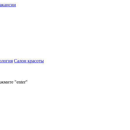
акансии
ология
Салон красоты
ажмите "enter"