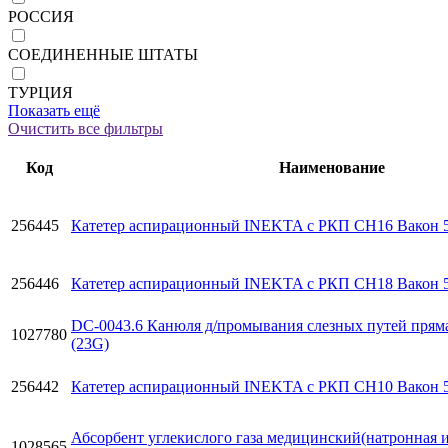
РОССИЯ
СОЕДИНЕННЫЕ ШТАТЫ
ТУРЦИЯ
Показать ещё
Очистить все фильтры
Код
Наименование
256445
Катетер аспирационный INEKTA с РКП CH16 Вакон 
256446
Катетер аспирационный INEKTA с РКП CH18 Вакон 
DC-0043.6 Канюля д/промывания слезных путей пряма
1027780
(23G)
256442
Катетер аспирационный INEKTA с РКП CH10 Вакон 
Абсорбент углекислого газа медицинский(натронная и
1028565