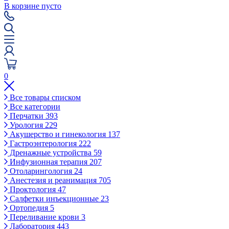
В корзине пусто
0
Все товары списком
Все категории
Перчатки
393
Урология
229
Акушерство и гинекология
137
Гастроэнтерология
222
Дренажные устройства
59
Инфузионная терапия
207
Отоларингология
24
Анестезия и реанимация
705
Проктология
47
Салфетки инъекционные
23
Ортопедия
5
Переливание крови
3
Лаборатория
443