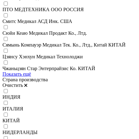
ПТО МЕДТЕХНИКА ООО РОССИЯ
Смитс Медикал АСД Инк. США
Сюйи Кеаю Медикал Продакт Ко., Лтд.
Сямынь Компауэр Медикал Тек. Ко., Лтд., Китай КИТАЙ
Цзянсу Хэнхун Медикал Технолоджи
Чжаньцзян Стар Энтерпрайзис Ко. КИТАЙ
Показать ещё
Страна производства
Очистить
ИНДИЯ
ИТАЛИЯ
КИТАЙ
НИДЕРЛАНДЫ