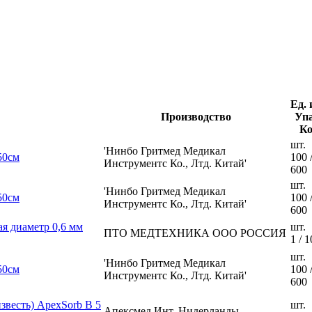
Ед. 
Производство
Упа
К
шт.
'Нинбо Гритмед Медикал
50см
100 
Инструментс Ко., Лтд. Китай'
600
шт.
'Нинбо Гритмед Медикал
50см
100 
Инструментс Ко., Лтд. Китай'
600
я диаметр 0,6 мм
шт.
ПТО МЕДТЕХНИКА ООО РОССИЯ
1 / 1
шт.
'Нинбо Гритмед Медикал
50см
100 
Инструментс Ко., Лтд. Китай'
600
звесть) ApexSorb B 5
шт.
Апексмед Инт, Нидерланды