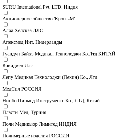
SURU International Pvt. LTD. Индия
Акционерное общество 'Кронт-М'
Алба Хелскэа ЛЛС
Апексмед Инт, Нидерланды
Гуандун Байхэ Медикал Текнолоджи Ко.Лтд КИТАЙ
Ковидиен Ллс
Лепу Медикал Технолоджи (Пекин) Ко., Лтд.
МедСил РОССИЯ
Нинбо Пинмед Инструментс Ко., ЛТД, Китай
Пласти-Мед, Турция
Поли Медикьюр Лимитед ИНДИЯ
Полимерные изделия РОССИЯ