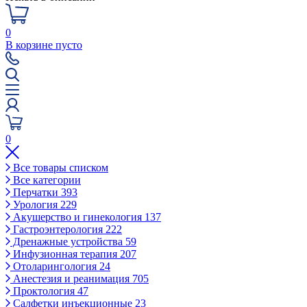
0
В корзине пусто
0
Все товары списком
Все категории
Перчатки
393
Урология
229
Акушерство и гинекология
137
Гастроэнтерология
222
Дренажные устройства
59
Инфузионная терапия
207
Отоларингология
24
Анестезия и реанимация
705
Проктология
47
Салфетки инъекционные
23