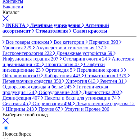
Контакты
Вакансии
Каталог
INEKTA
Лечебные учреждения
Аптечный
ассортимент
Стоматология
Салон красоты
Все товары списком
Все категории
Перчатки
393
Урология
229
Акушерство и гинекология
137
Гастроэнтерология
222
Дренажные устройства
59
Инфузионная терапия
207
Отоларингология
24
Анестезия
и реанимация
705
Проктология
47
Салфетки
инъекционные
23
Ортопедия
5
Переливание крови
3
Офтальмология
0
Лаборатория
443
Стоматология
1379
Перевязочные средства
350
Хирургия
613
Рентген
31
Одноразовая одежда и белье
245
Гигиеническая
продукция
124
Оборудование
248
Диагностика
202
Дезинфекция
407
Пакеты и баки для утилизации
74
Системы
45
Стерилизация
494
Лекарственные средства
12
Шприцы
243
Прочее
67
Услуги и Прочее
206
Выберите свой склад
Новосибирск