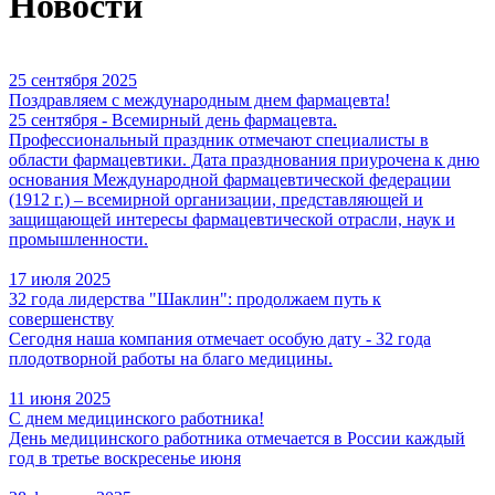
Новости
25 сентября 2025
Поздравляем с международным днем фармацевта!
25 сентября - Всемирный день фармацевта.
Профессиональный праздник отмечают специалисты в
области фармацевтики. Дата празднования приурочена к дню
основания Международной фармацевтической федерации
(1912 г.) – всемирной организации, представляющей и
защищающей интересы фармацевтической отрасли, наук и
промышленности.
17 июля 2025
32 года лидерства "Шаклин": продолжаем путь к
совершенству
Сегодня наша компания отмечает особую дату - 32 года
плодотворной работы на благо медицины.
11 июня 2025
С днем медицинского работника!
День медицинского работника отмечается в России каждый
год в третье воскресенье июня