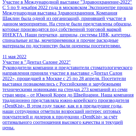
Участие в Международной выставке "Здравоохранение-2022"
С 5 по 9 декабря 2022 года в московском Экспоцентре прошла
Международная выставка Здравоохранения. Компания
Шаклин была одной из организаций, принявшей участие в
данном мероприятии. На стенде были представлены образцы,
которые производятся под собственной торговой маркой
ИНЕКТА. Наши перчатки, шприцы, системы ЦВК, катетеры,
спинальные иглы, мочеприемники и прочие расходные
материалы по достоинству были оценены посетителями.
11 мая 2022
Участие в "Дентал Салоне 2022"
Руководители компании и представители стоматологического
направления приняли участие в выставке «Дентал Салон
2022», прошедшей в Москве с 25 по 28 апреля. Посетители
выставки познакомились с Российскими и зарубежными
техническими новинками на стендах 273 компаний из семи
стран мира – от Южной Кореи до Швейцарии. Наша компания
традиционно представляла южно-корейского производителя
«DentKist». В этом году также, как и в предыдущие годы,
наши сотрудники отметили возросший интерес оптовых
покупателей и дилеров к продукции «DentKist» за счёт
оптимального соотношения высокого качества и текущей
цены.