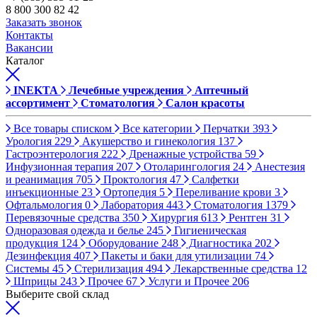
8 800 300 82 42
Заказать звонок
Контакты
Вакансии
Каталог
INEKTA
Лечебные учреждения
Аптечный
ассортимент
Стоматология
Салон красоты
Все товары списком
Все категории
Перчатки
393
Урология
229
Акушерство и гинекология
137
Гастроэнтерология
222
Дренажные устройства
59
Инфузионная терапия
207
Отоларингология
24
Анестезия
и реанимация
705
Проктология
47
Салфетки
инъекционные
23
Ортопедия
5
Переливание крови
3
Офтальмология
0
Лаборатория
443
Стоматология
1379
Перевязочные средства
350
Хирургия
613
Рентген
31
Одноразовая одежда и белье
245
Гигиеническая
продукция
124
Оборудование
248
Диагностика
202
Дезинфекция
407
Пакеты и баки для утилизации
74
Системы
45
Стерилизация
494
Лекарственные средства
12
Шприцы
243
Прочее
67
Услуги и Прочее
206
Выберите свой склад