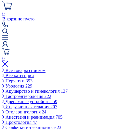
0
В корзине пусто
0
Все товары списком
Все категории
Перчатки
393
Урология
229
Акушерство и гинекология
137
Гастроэнтерология
222
Дренажные устройства
59
Инфузионная терапия
207
Отоларингология
24
Анестезия и реанимация
705
Проктология
47
Салфетки инъекционные
23