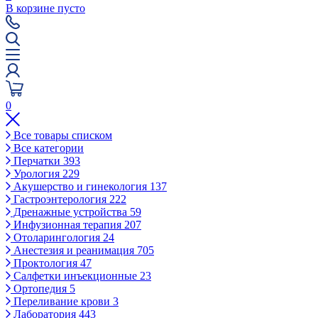
В корзине пусто
0
Все товары списком
Все категории
Перчатки
393
Урология
229
Акушерство и гинекология
137
Гастроэнтерология
222
Дренажные устройства
59
Инфузионная терапия
207
Отоларингология
24
Анестезия и реанимация
705
Проктология
47
Салфетки инъекционные
23
Ортопедия
5
Переливание крови
3
Лаборатория
443