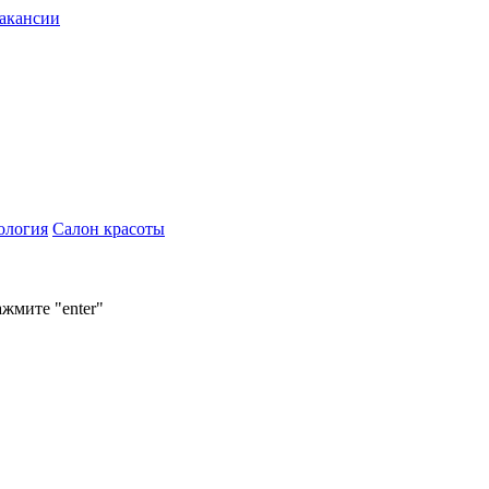
акансии
ология
Салон красоты
ажмите "enter"