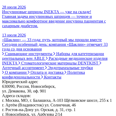
28 июля 2026
Инсулиновые шприцы INEKTA — уже на складе!
Главная задача инсулиновых шприцев — точное и
максимально комфортное введение инсулина пациентам с
сахарным диабетом.
13 июля 2026
«Шаклин» — 33 года: путь, который мы прошли вместе
Сегодня особенный день: компания «Шаклин» отмечает 33
года со дня основания
Сшивающие инструменты
Наборы для катетеризации
центральных вен ABLE
Расходные медицинские изделия
INEKTA
Стоматологические материалы DENTKIST
Аптечный ассортимент
Эндотрахеальные трубки
О компании
Оплата и доставка
Политика
конфиденциальности
Контакты
Юридический адрес
630090, Россия, Новосибирск,
ул. Демакова, 30, оф. 901
Адреса складов:
г. Москва, МО, г. Балашиха, А-103 Щёлковское шоссе, 255 к 1
г. Артём (Владивосток) ул. Солнечная, 46
г. Ростов-на-Дону ул. Орская, д. 31, стр. 1
г. Новосибирск, ул. Арбузова 2/14