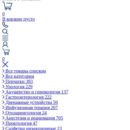
0
В корзине пусто
0
Все товары списком
Все категории
Перчатки
393
Урология
229
Акушерство и гинекология
137
Гастроэнтерология
222
Дренажные устройства
59
Инфузионная терапия
207
Отоларингология
24
Анестезия и реанимация
705
Проктология
47
Салфетки инъекционные
23