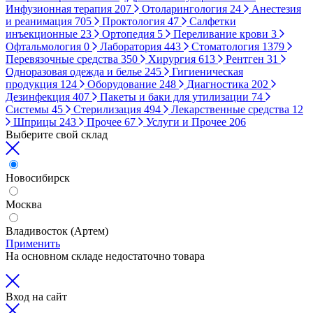
Инфузионная терапия
207
Отоларингология
24
Анестезия
и реанимация
705
Проктология
47
Салфетки
инъекционные
23
Ортопедия
5
Переливание крови
3
Офтальмология
0
Лаборатория
443
Стоматология
1379
Перевязочные средства
350
Хирургия
613
Рентген
31
Одноразовая одежда и белье
245
Гигиеническая
продукция
124
Оборудование
248
Диагностика
202
Дезинфекция
407
Пакеты и баки для утилизации
74
Системы
45
Стерилизация
494
Лекарственные средства
12
Шприцы
243
Прочее
67
Услуги и Прочее
206
Выберите свой склад
Новосибирск
Москва
Владивосток (Артем)
Применить
На основном складе недостаточно товара
Вход на сайт