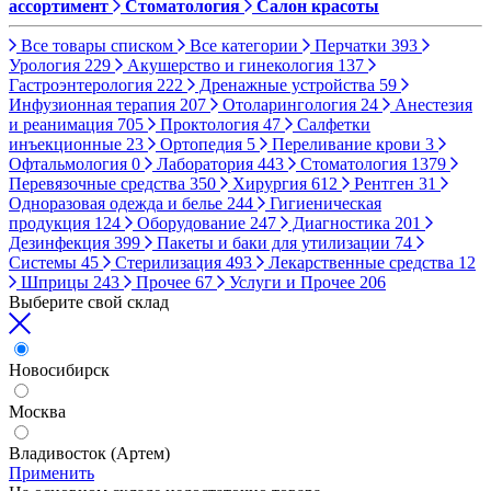
ассортимент
Стоматология
Салон красоты
Все товары списком
Все категории
Перчатки
393
Урология
229
Акушерство и гинекология
137
Гастроэнтерология
222
Дренажные устройства
59
Инфузионная терапия
207
Отоларингология
24
Анестезия
и реанимация
705
Проктология
47
Салфетки
инъекционные
23
Ортопедия
5
Переливание крови
3
Офтальмология
0
Лаборатория
443
Стоматология
1379
Перевязочные средства
350
Хирургия
612
Рентген
31
Одноразовая одежда и белье
244
Гигиеническая
продукция
124
Оборудование
247
Диагностика
201
Дезинфекция
399
Пакеты и баки для утилизации
74
Системы
45
Стерилизация
493
Лекарственные средства
12
Шприцы
243
Прочее
67
Услуги и Прочее
206
Выберите свой склад
Новосибирск
Москва
Владивосток (Артем)
Применить