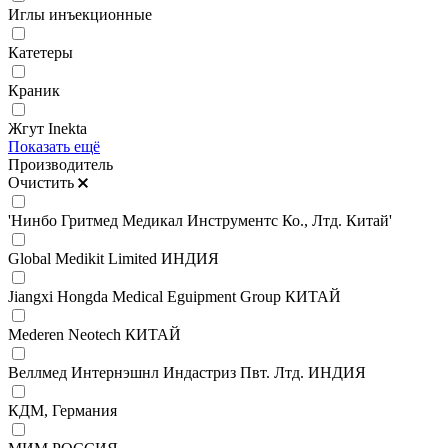
Иглы инъекционные
Катетеры
Краник
Жгут Inekta
Показать ещё
Производитель
Очистить
'Нинбо Гритмед Медикал Инструментс Ко., Лтд. Китай'
Global Medikit Limited ИНДИЯ
Jiangxi Hongda Medical Eguipment Group КИТАЙ
Mederen Neotech КИТАЙ
Веллмед Интернэшнл Индастриз Пвт. Лтд. ИНДИЯ
КДМ, Германия