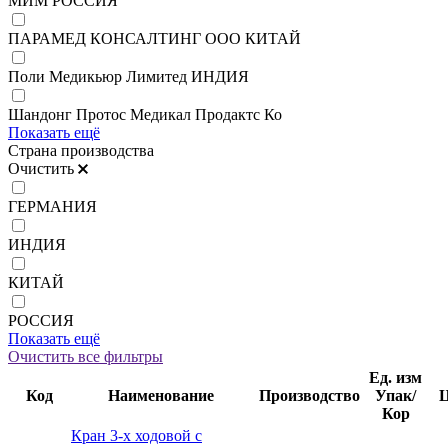
МИМ РОССИЯ
ПАРАМЕД КОНСАЛТИНГ ООО КИТАЙ
Поли Медикьюр Лимитед ИНДИЯ
Шандонг Протос Медикал Продактс Ко
Показать ещё
Страна производства
Очистить
ГЕРМАНИЯ
ИНДИЯ
КИТАЙ
РОССИЯ
Показать ещё
Очистить все фильтры
Ед. изм
Код
Наименование
Производство
Упак/
Ц
Кор
Кран 3-х ходовой с