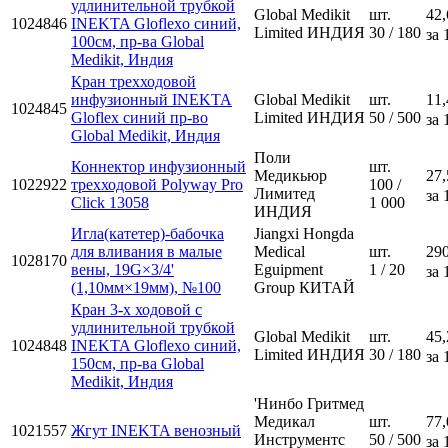
удлинительной трубкой
Global Medikit
шт.
42,
1024846
INEKTA Gloflexo синий,
Limited ИНДИЯ
30 / 180
за 
100см, пр-ва Global
Medikit, Индия
Кран трехходовой
инфузионный INEKTA
Global Medikit
шт.
11,
1024845
Gloflex синий пр-во
Limited ИНДИЯ
50 / 500
за 
Global Medikit, Индия
Поли
Коннектор инфузионный
шт.
Медикьюр
27,
1022922
трехходовой Polyway Pro
100 /
Лимитед
за 
Click 13058
1 000
ИНДИЯ
Игла(катетер)-бабочка
Jiangxi Hongda
для вливания в малые
Medical
шт.
290
1028170
вены, 19G×3/4'
Eguipment
1 / 20
за 
(1,10мм×19мм), №100
Group КИТАЙ
Кран 3-х ходовой с
удлинительной трубкой
Global Medikit
шт.
45,
1024848
INEKTA Gloflexo синий,
Limited ИНДИЯ
30 / 180
за 
150см, пр-ва Global
Medikit, Индия
'Нинбо Гритмед
Медикал
шт.
77,
1021557
Жгут INEKTA венозный
Инструментс
50 / 500
за 