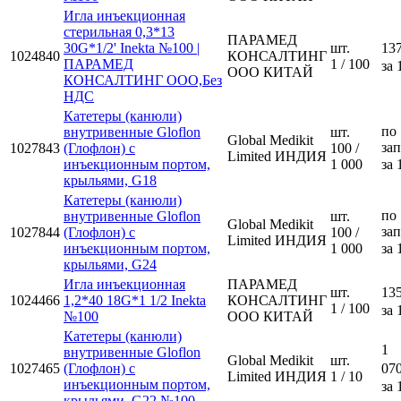
Игла инъекционная
стерильная 0,3*13
ПАРАМЕД
30G*1/2' Inekta №100 |
шт.
137
1024840
КОНСАЛТИНГ
ПАРАМЕД
1 / 100
за 
ООО КИТАЙ
КОНСАЛТИНГ ООО,Без
НДС
Катетеры (канюли)
по
внутривенные Gloflon
шт.
Global Medikit
за
1027843
(Глофлон) с
100 /
Limited ИНДИЯ
инъекционным портом,
1 000
за 
крыльями, G18
Катетеры (канюли)
по
внутривенные Gloflon
шт.
Global Medikit
за
1027844
(Глофлон) с
100 /
Limited ИНДИЯ
инъекционным портом,
1 000
за 
крыльями, G24
Игла инъекционная
ПАРАМЕД
шт.
135
1024466
1,2*40 18G*1 1/2 Inekta
КОНСАЛТИНГ
1 / 100
за 
№100
ООО КИТАЙ
Катетеры (канюли)
1
внутривенные Gloflon
Global Medikit
шт.
1027465
(Глофлон) с
070
Limited ИНДИЯ
1 / 10
инъекционным портом,
за 
крыльями, G22 №100