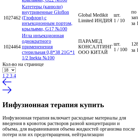
Катетеры (канюли)
по
внутривенные Gloflon
Global Medikit
шт.
за
1027462
(Глофлон) с
Limited ИНДИЯ
1 / 10
инъекционным портом,
за 
крыльями, G17 №100
Игла инъекционная
однократного
ПАРАМЕД
шт.
128
1024464
примененения
КОНСАЛТИНГ
1 / 100
за 
стерильная 0,8*38 21G*1
ООО КИТАЙ
1/2 Inekta №100
Кол-во на странице
1
2
3
4
Инфузионная терапия купить
Инфузионная терапия включает расходные материалы для
введения в кровоток растворов разной концентрации и
объема, для выравнивания объема жидкостей организма после
потери или их предотвращения, нейтрализации