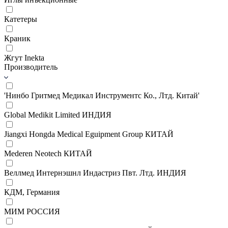
Катетеры
Краник
Жгут Inekta
Производитель
'Нинбо Гритмед Медикал Инструментс Ко., Лтд. Китай'
Global Medikit Limited ИНДИЯ
Jiangxi Hongda Medical Eguipment Group КИТАЙ
Mederen Neotech КИТАЙ
Веллмед Интернэшнл Индастриз Пвт. Лтд. ИНДИЯ
КДМ, Германия
МИМ РОССИЯ