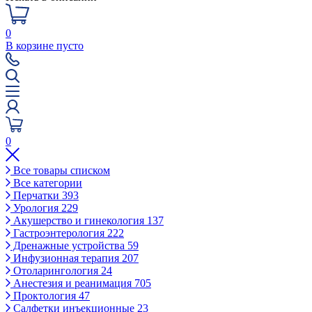
0
В корзине пусто
0
Все товары списком
Все категории
Перчатки
393
Урология
229
Акушерство и гинекология
137
Гастроэнтерология
222
Дренажные устройства
59
Инфузионная терапия
207
Отоларингология
24
Анестезия и реанимация
705
Проктология
47
Салфетки инъекционные
23