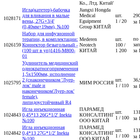
Ко., Лтд. Китай'
Игла(катетер)-бабочка
Jiangxi Hongda
для вливания в малые
Medical
шт.
290
1028171
вены, 27G×3/4'
Eguipment
1 / 20
за 
(0,40мм×19мм), №100
Group КИТАЙ
Набор для инфузионной
по
терапии, в комплектации:
Mederen
шт.
за
1026159
Коннектор безыгольный -
Neotech
100 /
(100 шт в уп)1416-M800-
КИТАЙ
1 200
за 
01
Удлинитель медицинский
однократногоприменения
1,5х1500мм, исполнение
2 (снаконечником 'Луер-
шт.
36,
1025795
МИМ РОССИЯ
лок' male и
1 / 110
за 
наконечником'Луер-лок'
female),
липидоустойчивый R4
Игла инъекционная
ПАРАМЕД
шт.
131
1024843
0,45*13 26G*1/2' Inekta
КОНСАЛТИНГ
1 / 100
за 
№100
ООО КИТАЙ
Игла инъекционная
ПАРАМЕД
шт.
131
1024842
0,4*13 27G*1/2' Inekta
КОНСАЛТИНГ
1 / 100
за 
№100
ООО КИТАЙ