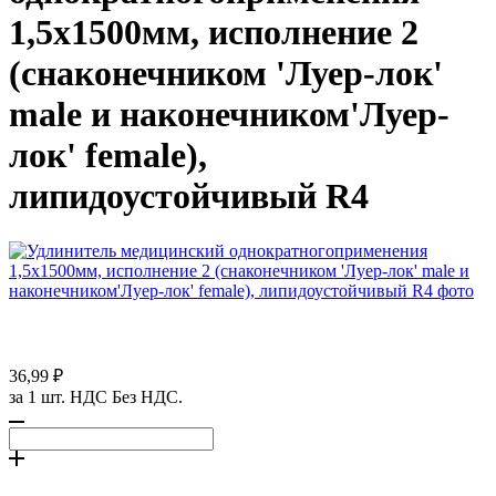
1,5х1500мм, исполнение 2
(снаконечником 'Луер-лок'
male и наконечником'Луер-
лок' female),
липидоустойчивый R4
36,99 ₽
за 1 шт. НДС Без НДС.