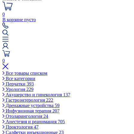
0
В корзине пусто
0
Все товары списком
Все категории
Перчатки
393
Урология
229
Акушерство и гинекология
137
Гастроэнтерология
222
Дренажные устройства
59
Инфузионная терапия
207
Отоларингология
24
Анестезия и реанимация
705
Проктология
47
Салфетки инъекционные
23