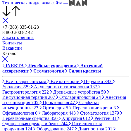
Техническая поддержка сайта
—
+7 (383) 335-61-23
8 800 300 82 42
Заказать звонок
Контакты
Вакансии
Каталог
INEKTA
Лечебные учреждения
Аптечный
ассортимент
Стоматология
Салон красоты
Все товары списком
Все категории
Перчатки
393
Урология
229
Акушерство и гинекология
137
Гастроэнтерология
222
Дренажные устройства
59
Инфузионная терапия
207
Отоларингология
24
Анестезия
и реанимация
705
Проктология
47
Салфетки
инъекционные
23
Ортопедия
5
Переливание крови
3
Офтальмология
0
Лаборатория
443
Стоматология
1379
Перевязочные средства
350
Хирургия
612
Рентген
31
Одноразовая одежда и белье
244
Гигиеническая
продукция
124
Оборудование
247
Диагностика
201