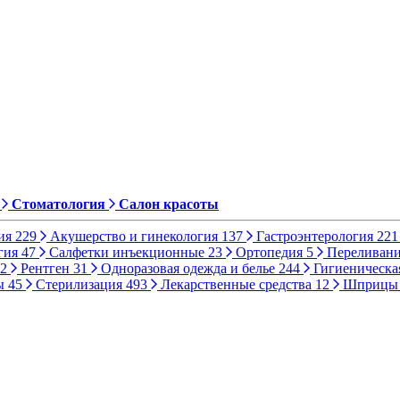
Стоматология
Салон красоты
ия
229
Акушерство и гинекология
137
Гастроэнтерология
221
гия
47
Салфетки инъекционные
23
Ортопедия
5
Переливани
2
Рентген
31
Одноразовая одежда и белье
244
Гигиеническа
ы
45
Стерилизация
493
Лекарственные средства
12
Шприц