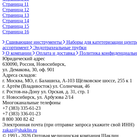
Страница 11
Страница 12
Страница 13
Страница 14
Страница 15
Страница 16
Сшивающие инструменты
Наборы для катетеризации цент
ассортимент
Эндотрахеальные трубки
О компании
Оплата и доставка
Политика конфиденциаль
Юридический адрес
630090, Россия, Новосибирск,
ул. Демакова, 30, оф. 901
Адреса складов:
г. Москва, МО, г. Балашиха, А-103 Щёлковское шоссе, 255 к 1
г. Артём (Владивосток) ул. Солнечная, 46
г. Ростов-на-Дону ул. Орская, д. 31, стр. 1
г. Новосибирск, ул. Арбузова 2/14
Многоканальные телефоны
+7 (383) 335-61-23
+7 (383) 336-01-23
8 800 300 82 42
Электронная почта (при отправке запроса укажите свой ИНН)
zakaz@shaklin.ru
© 1993 - 2026 Оптовая медицинская компания Шаклин