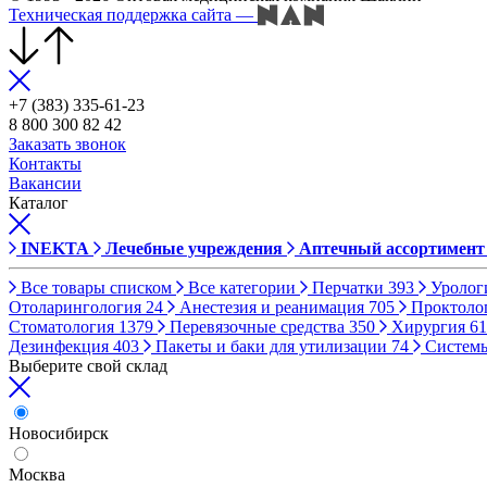
Техническая поддержка сайта
—
+7 (383) 335-61-23
8 800 300 82 42
Заказать звонок
Контакты
Вакансии
Каталог
INEKTA
Лечебные учреждения
Аптечный ассортимент
Все товары списком
Все категории
Перчатки
393
Уролог
Отоларингология
24
Анестезия и реанимация
705
Проктоло
Стоматология
1379
Перевязочные средства
350
Хирургия
61
Дезинфекция
403
Пакеты и баки для утилизации
74
Систем
Выберите свой склад
Новосибирск
Москва