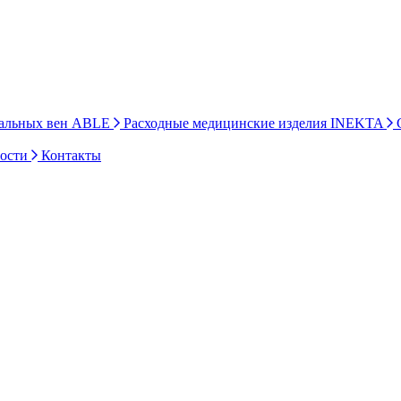
ральных вен ABLE
Расходные медицинские изделия INEKTA
С
ности
Контакты