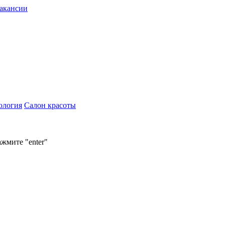
акансии
ология
Салон красоты
ажмите "enter"