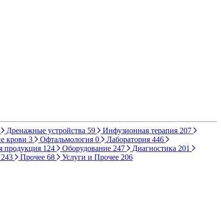
Дренажные устройства
59
Инфузионная терапия
207
е крови
3
Офтальмология
0
Лаборатория
446
я продукция
124
Оборудование
247
Диагностика
201
ы
243
Прочее
68
Услуги и Прочее
206