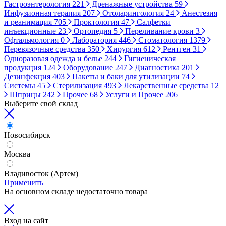
Гастроэнтерология
221
Дренажные устройства
59
Инфузионная терапия
207
Отоларингология
24
Анестезия
и реанимация
705
Проктология
47
Салфетки
инъекционные
23
Ортопедия
5
Переливание крови
3
Офтальмология
0
Лаборатория
446
Стоматология
1379
Перевязочные средства
350
Хирургия
612
Рентген
31
Одноразовая одежда и белье
244
Гигиеническая
продукция
124
Оборудование
247
Диагностика
201
Дезинфекция
403
Пакеты и баки для утилизации
74
Системы
45
Стерилизация
493
Лекарственные средства
12
Шприцы
242
Прочее
68
Услуги и Прочее
206
Выберите свой склад
Новосибирск
Москва
Владивосток (Артем)
Применить
На основном складе недостаточно товара
Вход на сайт