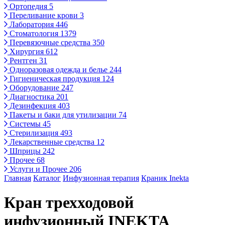
Ортопедия
5
Переливание крови
3
Лаборатория
446
Стоматология
1379
Перевязочные средства
350
Хирургия
612
Рентген
31
Одноразовая одежда и белье
244
Гигиеническая продукция
124
Оборудование
247
Диагностика
201
Дезинфекция
403
Пакеты и баки для утилизации
74
Системы
45
Стерилизация
493
Лекарственные средства
12
Шприцы
242
Прочее
68
Услуги и Прочее
206
Главная
Каталог
Инфузионная терапия
Краник Inekta
Кран трехходовой
инфузионный INEKTA