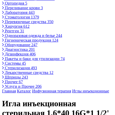
Ортопедия
5
Переливание крови
3
Лаборатория
443
Стоматология
1379
Перевязочные средства
350
Хирургия
612
Рентген
31
Одноразовая одежда и белье
244
Гигиеническая продукция
124
Оборудование
247
Диагностика
201
Дезинфекция
406
Пакеты и баки для утилизации
74
Системы
45
Стерилизация
493
Лекарственные средства
12
Шприцы
243
Прочее
67
Услуги и Прочее
206
Главная
Каталог
Инфузионная терапия
Иглы инъекционные
Игла инъекционная
стерильная 1,6*40 16G*1 1/2'