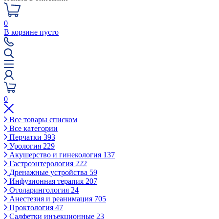
0
В корзине пусто
0
Все товары списком
Все категории
Перчатки
393
Урология
229
Акушерство и гинекология
137
Гастроэнтерология
222
Дренажные устройства
59
Инфузионная терапия
207
Отоларингология
24
Анестезия и реанимация
705
Проктология
47
Салфетки инъекционные
23