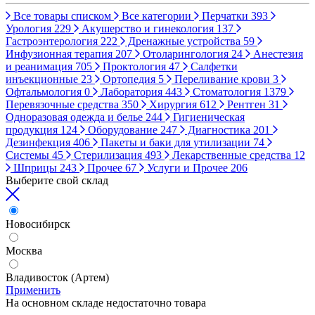
Все товары списком
Все категории
Перчатки
393
Урология
229
Акушерство и гинекология
137
Гастроэнтерология
222
Дренажные устройства
59
Инфузионная терапия
207
Отоларингология
24
Анестезия
и реанимация
705
Проктология
47
Салфетки
инъекционные
23
Ортопедия
5
Переливание крови
3
Офтальмология
0
Лаборатория
443
Стоматология
1379
Перевязочные средства
350
Хирургия
612
Рентген
31
Одноразовая одежда и белье
244
Гигиеническая
продукция
124
Оборудование
247
Диагностика
201
Дезинфекция
406
Пакеты и баки для утилизации
74
Системы
45
Стерилизация
493
Лекарственные средства
12
Шприцы
243
Прочее
67
Услуги и Прочее
206
Выберите свой склад
Новосибирск
Москва
Владивосток (Артем)
Применить
На основном складе недостаточно товара