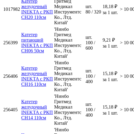
Катетер
Гритмед
желудочный
Медикал
шт.
18,18 ₽
1017982
> 10 0
INEKTA с РКП
Инструментс
80 / 320
за 1 шт.
CH20 110см
Ко., Лтд.
Китай'
'Нинбо
Катетер
Гритмед
шт.
питающий
Медикал
9,21 ₽
256399
100 /
> 10 0
INEKTA с РКП
Инструментс
за 1 шт.
600
CH06 50см
Ко., Лтд.
Китай'
'Нинбо
Катетер
Гритмед
шт.
желудочный
Медикал
15,18 ₽
256406
100 /
> 10 0
INEKTA с РКП
Инструментс
за 1 шт.
400
CH16 110см
Ко., Лтд.
Китай'
'Нинбо
Катетер
Гритмед
шт.
желудочный
Медикал
15,18 ₽
256405
100 /
> 10 0
INEKTA с РКП
Инструментс
за 1 шт.
400
CH14 110см
Ко., Лтд.
Китай'
'Нинбо