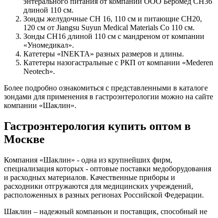
энтерального питания от компании ООО Беромед CH36
длиной 110 см.
Зонды желудочные CH 16, 110 см и питающие CH20,
120 см от Jiangsu Suyun Medical Materials Co 110 см.
Зонды CH16 длиной 110 см с мандреном от компании
«Уномедикал».
Катетеры «INEKTA» разных размеров и длины.
Катетеры назогастральные с РКП от компании «Mederen
Neotech».
Более подробно ознакомиться с представленными в каталоге
зондами для применения в гастроэнтерологии можно на сайте
компании «Шаклин».
Гастроэнтерология купить оптом в
Москве
Компания «Шаклин» - одна из крупнейших фирм,
специализация которых - оптовые поставки медоборудования
и расходных материалов. Качественные приборы и
расходники отгружаются для медицинских учреждений,
расположенных в разных регионах Российской Федерации.
Шаклин – надежный компаньон и поставщик, способный не