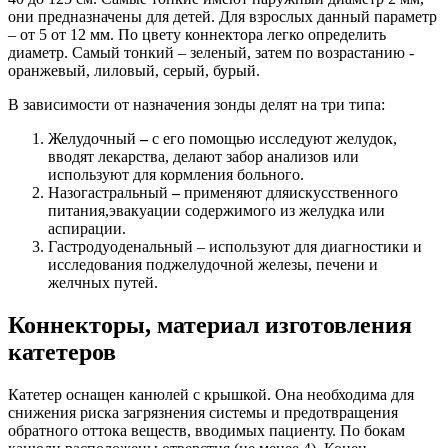
они предназначены для детей. Для взрослых данный параметр
– от 5 от 12 мм. По цвету коннектора легко определить
диаметр. Самый тонкий – зеленый, затем по возрастанию -
оранжевый, лиловый, серый, бурый.
В зависимости от назначения зонды делят на три типа:
Желудочный
–
с его помощью исследуют желудок,
вводят лекарства, делают забор анализов или
используют для кормления больного.
Назогастральный
–
применяют дляискусственного
питания,эвакуации содержимого из желудка или
аспирации.
Гастродуоденальный – используют для диагностики и
исследования поджелудочной железы, печени и
желчных путей.
Коннекторы, материал изготовления
катетеров
Катетер оснащен канюлей с крышкой. Она необходима для
снижения риска загрязнения системы и предотвращения
обратного оттока веществ, вводимых пациенту. По бокам