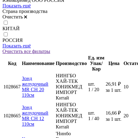
Юникорнмед ООО РОССИЯ
Показать ещё
Страна производства
Очистить
КИТАЙ
РОССИЯ
Показать ещё
Очистить все фильтры
Ед. изм
Код
Наименование
Производство
Упак/
Цена
Остат
Кор
НИНГБО
Зонд
ХАЙ-ТЕК
желудочный
шт.
26,91 ₽
1028667
ЮНИКМЕД
10
MR CH 20
1 / 20
за 1 шт.
ИМПОРТ
110см
Китай
НИНГБО
Зонд
ХАЙ-ТЕК
желудочный
шт.
16,66 ₽
1028665
ЮНИКМЕД
20
MR CH 12
1 / 40
за 1 шт.
ИМПОРТ
110см
Китай
'Нинбо