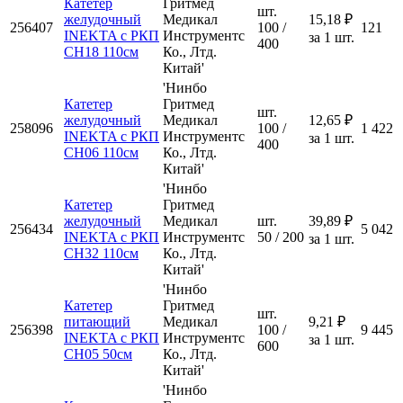
Катетер
Гритмед
шт.
желудочный
Медикал
15,18 ₽
256407
100 /
121
INEKTA с РКП
Инструментс
за 1 шт.
400
CH18 110см
Ко., Лтд.
Китай'
'Нинбо
Катетер
Гритмед
шт.
желудочный
Медикал
12,65 ₽
258096
100 /
1 422
INEKTA с РКП
Инструментс
за 1 шт.
400
CH06 110см
Ко., Лтд.
Китай'
'Нинбо
Катетер
Гритмед
желудочный
Медикал
шт.
39,89 ₽
256434
5 042
INEKTA с РКП
Инструментс
50 / 200
за 1 шт.
CH32 110см
Ко., Лтд.
Китай'
'Нинбо
Катетер
Гритмед
шт.
питающий
Медикал
9,21 ₽
256398
100 /
9 445
INEKTA с РКП
Инструментс
за 1 шт.
600
CH05 50см
Ко., Лтд.
Китай'
'Нинбо