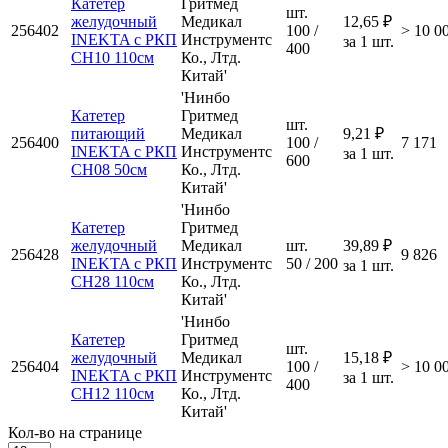
Катетер
Гритмед
шт.
желудочный
Медикал
12,65 ₽
256402
100 /
> 10 0
INEKTA с РКП
Инструментс
за 1 шт.
400
CH10 110см
Ко., Лтд.
Китай'
'Нинбо
Катетер
Гритмед
шт.
питающий
Медикал
9,21 ₽
256400
100 /
7 171
INEKTA с РКП
Инструментс
за 1 шт.
600
CH08 50см
Ко., Лтд.
Китай'
'Нинбо
Катетер
Гритмед
желудочный
Медикал
шт.
39,89 ₽
256428
9 826
INEKTA с РКП
Инструментс
50 / 200
за 1 шт.
CH28 110см
Ко., Лтд.
Китай'
'Нинбо
Катетер
Гритмед
шт.
желудочный
Медикал
15,18 ₽
256404
100 /
> 10 0
INEKTA с РКП
Инструментс
за 1 шт.
400
CH12 110см
Ко., Лтд.
Китай'
Кол-во на странице