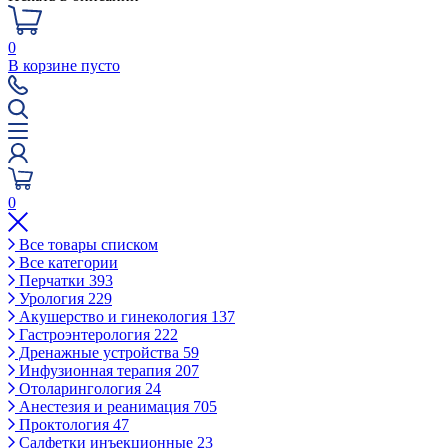
0
В корзине пусто
0
Все товары списком
Все категории
Перчатки
393
Урология
229
Акушерство и гинекология
137
Гастроэнтерология
222
Дренажные устройства
59
Инфузионная терапия
207
Отоларингология
24
Анестезия и реанимация
705
Проктология
47
Салфетки инъекционные
23