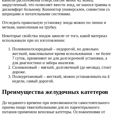
канюли расположены отверстия (не менее 4). Конец
закругленный, что позволяет ввести зонд, не нанося травмы и
дискомфорт больному. Коннектор универсален, совместим со
шприцами и питательными системами.
Отследить правильную установку зонда можно по линии и
меткам, нанесенным на трубку.
Некоторые свойства зондов зависят от того, какой материал
использовали при их изготовлении:
Поливинилхлоридный – недорогой, но довольно
жесткий, максимальное время использования – не более
7 суток, применяют не для долгосрочной установки, а
для диагностики и забора анализов.
Силиконовый – мягкий, долговечный (до месяца), стоит
дороже.
Полиуретановый – жесткий, можно устанавливать на 4
недели, самый дорогой.
Преимущества желудочных катетеров
До недавнего времени при невозможности самостоятельного
приема пищи тяжелобольными для их парентерального
питания применяли венозные катетеры. Осложнениями от