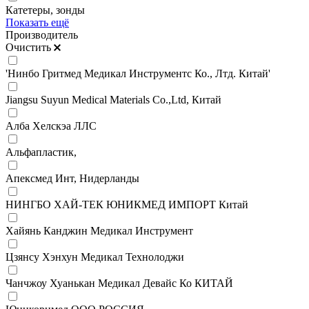
Катетеры, зонды
Показать ещё
Производитель
Очистить
'Нинбо Гритмед Медикал Инструментс Ко., Лтд. Китай'
Jiangsu Suyun Medical Materials Co.,Ltd, Китай
Алба Хелскэа ЛЛС
Альфапластик,
Апексмед Инт, Нидерланды
НИНГБО ХАЙ-ТЕК ЮНИКМЕД ИМПОРТ Китай
Хайянь Канджин Медикал Инструмент
Цзянсу Хэнхун Медикал Технолоджи
Чанчжоу Хуанькан Медикал Девайс Ко КИТАЙ