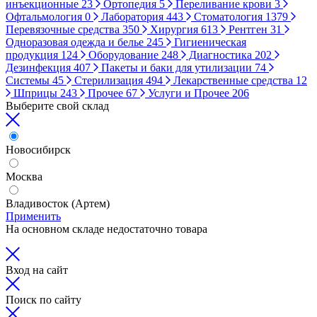
инъекционные
23
Ортопедия
5
Переливание крови
3
Офтальмология
0
Лаборатория
443
Стоматология
1379
Перевязочные средства
350
Хирургия
613
Рентген
31
Одноразовая одежда и белье
245
Гигиеническая
продукция
124
Оборудование
248
Диагностика
202
Дезинфекция
407
Пакеты и баки для утилизации
74
Системы
45
Стерилизация
494
Лекарственные средства
12
Шприцы
243
Прочее
67
Услуги и Прочее
206
Выберите свой склад
Новосибирск
Москва
Владивосток (Артем)
Применить
На основном складе недостаточно товара
Вход на сайт
Поиск по сайту