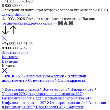
+7 (383) 336-01-23
8 800 300 82 42
Электронная почта (при отправке запроса укажите свой ИНН)
zakaz@shaklin.ru
© 1993 - 2026 Оптовая медицинская компания Шаклин
Техническая поддержка сайта
—
+7 (383) 335-61-23
8 800 300 82 42
Заказать звонок
Контакты
Вакансии
Каталог
INEKTA
Лечебные учреждения
Аптечный
ассортимент
Стоматология
Салон красоты
Все товары списком
Все категории
Перчатки
393
Урология
229
Акушерство и гинекология
137
Гастроэнтерология
222
Дренажные устройства
59
Инфузионная терапия
207
Отоларингология
24
Анестезия
и реанимация
705
Проктология
47
Салфетки