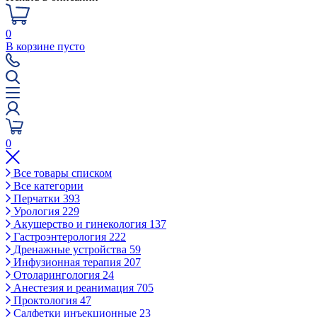
0
В корзине пусто
0
Все товары списком
Все категории
Перчатки
393
Урология
229
Акушерство и гинекология
137
Гастроэнтерология
222
Дренажные устройства
59
Инфузионная терапия
207
Отоларингология
24
Анестезия и реанимация
705
Проктология
47
Салфетки инъекционные
23