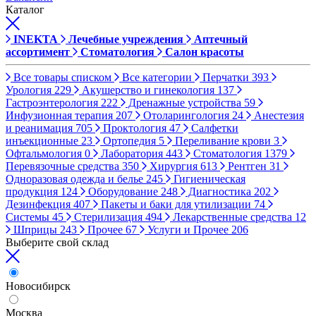
Каталог
INEKTA
Лечебные учреждения
Аптечный
ассортимент
Стоматология
Салон красоты
Все товары списком
Все категории
Перчатки
393
Урология
229
Акушерство и гинекология
137
Гастроэнтерология
222
Дренажные устройства
59
Инфузионная терапия
207
Отоларингология
24
Анестезия
и реанимация
705
Проктология
47
Салфетки
инъекционные
23
Ортопедия
5
Переливание крови
3
Офтальмология
0
Лаборатория
443
Стоматология
1379
Перевязочные средства
350
Хирургия
613
Рентген
31
Одноразовая одежда и белье
245
Гигиеническая
продукция
124
Оборудование
248
Диагностика
202
Дезинфекция
407
Пакеты и баки для утилизации
74
Системы
45
Стерилизация
494
Лекарственные средства
12
Шприцы
243
Прочее
67
Услуги и Прочее
206
Выберите свой склад
Новосибирск
Москва