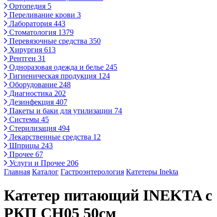
Ортопедия
5
Переливание крови
3
Лаборатория
443
Стоматология
1379
Перевязочные средства
350
Хирургия
613
Рентген
31
Одноразовая одежда и белье
245
Гигиеническая продукция
124
Оборудование
248
Диагностика
202
Дезинфекция
407
Пакеты и баки для утилизации
74
Системы
45
Стерилизация
494
Лекарственные средства
12
Шприцы
243
Прочее
67
Услуги и Прочее
206
Главная
Каталог
Гастроэнтерология
Катетеры Inekta
Катетер питающий INEKTA с
РКП CH05 50см