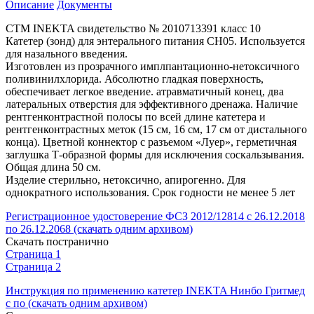
Описание
Документы
СТМ INEKTA свидетельство № 2010713391 класс 10
Катетер (зонд) для энтерального питания СН05. Используется
для назального введения.
Изготовлен из прозрачного имплпантационно-нетоксичного
поливинилхлорида. Абсолютно гладкая поверхность,
обеспечивает легкое введение. атравматичный конец, два
латеральных отверстия для эффективного дренажа. Наличие
рентгенконтрастной полосы по всей длине катетера и
рентгенконтрастных меток (15 см, 16 см, 17 см от дистального
конца). Цветной коннектор с разъемом «Луер», герметичная
заглушка Т-образной формы для исключения соскальзывания.
Общая длина 50 см.
Изделие стерильно, нетоксично, апирогенно. Для
однократного использования. Срок годности не менее 5 лет
Регистрационное удостоверение ФСЗ 2012/12814 с 26.12.2018
по 26.12.2068 (скачать одним архивом)
Скачать постранично
Страница 1
Страница 2
Инструкция по применению катетер INEKTA Нинбо Гритмед
с по (скачать одним архивом)