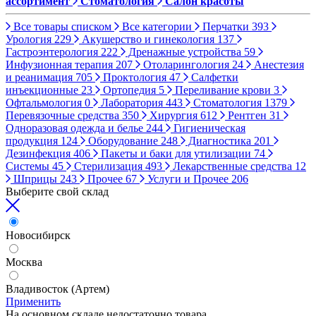
ассортимент
Стоматология
Салон красоты
Все товары списком
Все категории
Перчатки
393
Урология
229
Акушерство и гинекология
137
Гастроэнтерология
222
Дренажные устройства
59
Инфузионная терапия
207
Отоларингология
24
Анестезия
и реанимация
705
Проктология
47
Салфетки
инъекционные
23
Ортопедия
5
Переливание крови
3
Офтальмология
0
Лаборатория
443
Стоматология
1379
Перевязочные средства
350
Хирургия
612
Рентген
31
Одноразовая одежда и белье
244
Гигиеническая
продукция
124
Оборудование
248
Диагностика
201
Дезинфекция
406
Пакеты и баки для утилизации
74
Системы
45
Стерилизация
493
Лекарственные средства
12
Шприцы
243
Прочее
67
Услуги и Прочее
206
Выберите свой склад
Новосибирск
Москва
Владивосток (Артем)
Применить
На основном складе недостаточно товара