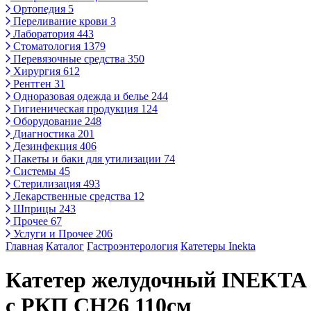
Ортопедия
5
Переливание крови
3
Лаборатория
443
Стоматология
1379
Перевязочные средства
350
Хирургия
612
Рентген
31
Одноразовая одежда и белье
244
Гигиеническая продукция
124
Оборудование
248
Диагностика
201
Дезинфекция
406
Пакеты и баки для утилизации
74
Системы
45
Стерилизация
493
Лекарственные средства
12
Шприцы
243
Прочее
67
Услуги и Прочее
206
Главная
Каталог
Гастроэнтерология
Катетеры Inekta
Катетер желудочный INEKTA
с РКП CH26 110см