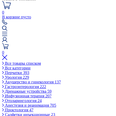
0
В корзине пусто
0
Все товары списком
Все категории
Перчатки
393
Урология
229
Акушерство и гинекология
137
Гастроэнтерология
222
Дренажные устройства
59
Инфузионная терапия
207
Отоларингология
24
Анестезия и реанимация
705
Проктология
47
Салфетки инъекционные
23