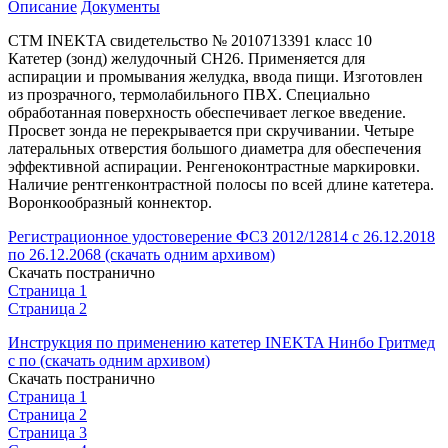
Описание
Документы
СТМ INEKTA свидетельство № 2010713391 класс 10
Катетер (зонд) желудочный СН26. Применяется для
аспирации и промывания желудка, ввода пищи. Изготовлен
из прозрачного, термолабильного ПВХ. Специально
обработанная поверхность обеспечивает легкое введение.
Просвет зонда не перекрывается при скручивании. Четыре
латеральных отверстия большого диаметра для обеспечения
эффективной аспирации. Ренгеноконтрастные маркировки.
Наличие рентгенконтрастной полосы по всей длине катетера.
Воронкообразный коннектор.
Регистрационное удостоверение ФСЗ 2012/12814 с 26.12.2018
по 26.12.2068 (скачать одним архивом)
Скачать постранично
Страница 1
Страница 2
Инструкция по применению катетер INEKTA Нинбо Гритмед
с по (скачать одним архивом)
Скачать постранично
Страница 1
Страница 2
Страница 3