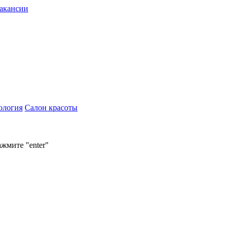
акансии
ология
Салон красоты
ажмите "enter"