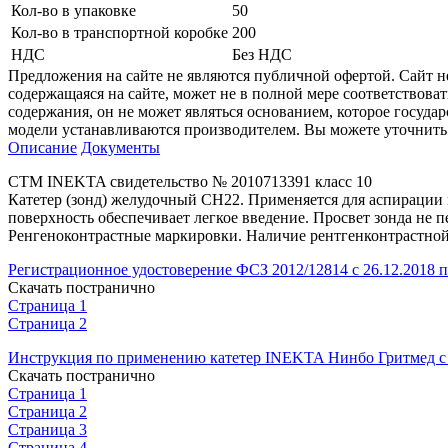
Кол-во в упаковке
50
Кол-во в транспортной коробке
200
НДС
Без НДС
Предложения на сайте не являются публичной офертой. Сайт 
содержащаяся на сайте, может не в полной мере соответствоват
содержания, он не может являться основанием, которое госуда
модели устанавливаются производителем. Вы можете уточнить 
Описание
Документы
СТМ INEKTA свидетельство № 2010713391 класс 10
Катетер (зонд) желудочный СН22. Применяется для аспирации
поверхность обеспечивает легкое введение. Просвет зонда не
Ренгеноконтрастные маркировки. Наличие рентгенконтрастной 
Регистрационное удостоверение ФСЗ 2012/12814 с 26.12.2018 п
Скачать постранично
Страница 1
Страница 2
Инструкция по применению катетер INEKTA Нинбо Гритмед с 
Скачать постранично
Страница 1
Страница 2
Страница 3
Страница 4