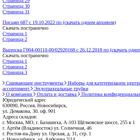
Страница 29
Страница 30
Страница 31
Письмо 687 с 19.10.2022 по (скачать одним архивом)
Скачать постранично
Страница 1
Страница 2
Выписка Г004-00110-00/02920168 с 26.12.2018 по (скачать одн
Скачать постранично
Страница 1
Страница 2
Страница 3
Сшивающие инструменты
Наборы для катетеризации цент
ассортимент
Эндотрахеальные трубки
О компании
Оплата и доставка
Политика конфиденциаль
Юридический адрес
630090, Россия, Новосибирск,
ул. Демакова, 30, оф. 901
Адреса складов:
г. Москва, МО, г. Балашиха, А-103 Щёлковское шоссе, 255 к 1
г. Артём (Владивосток) ул. Солнечная, 46
г. Ростов-на-Дону ул. Орская, д. 31, стр. 1
г. Новосибирск, ул. Арбузова 2/14