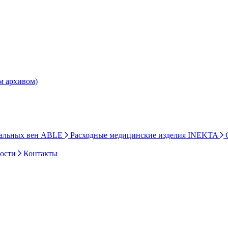
им архивом)
ральных вен ABLE
Расходные медицинские изделия INEKTA
С
ности
Контакты