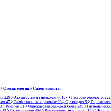
Стоматология
Салон красоты
ия
229
Акушерство и гинекология
137
Гастроэнтерология
222
гия
47
Салфетки инъекционные
23
Ортопедия
5
Переливани
3
Рентген
31
Одноразовая одежда и белье
245
Гигиеническа
ы
45
Стерилизация
494
Лекарственные средства
12
Шприц