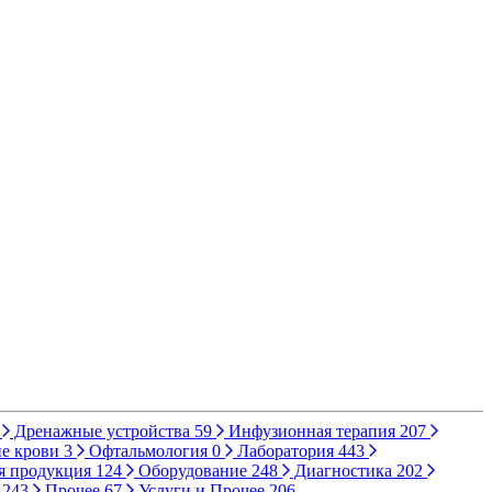
Дренажные устройства
59
Инфузионная терапия
207
е крови
3
Офтальмология
0
Лаборатория
443
я продукция
124
Оборудование
248
Диагностика
202
ы
243
Прочее
67
Услуги и Прочее
206