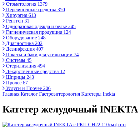
Стоматология
1379
Перевязочные средства
350
Хирургия
613
Рентген
31
Одноразовая одежда и белье
245
Гигиеническая продукция
124
Оборудование
248
Диагностика
202
Дезинфекция
407
Пакеты и баки для утилизации
74
Системы
45
Стерилизация
494
Лекарственные средства
12
Шприцы
243
Прочее
67
Услуги и Прочее
206
Главная
Каталог
Гастроэнтерология
Катетеры Inekta
Катетер желудочный INEKTA 