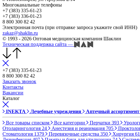
Многоканальные телефоны
+7 (383) 335-61-23
+7 (383) 336-01-23
8 800 300 82 42
Электронная почта (при отправке запроса укажите свой ИНН)
zakaz@shaklin.ru
© 1993 - 2026 Оптовая медицинская компания Шаклин
Техническая поддержка сайта
—
+7 (383) 335-61-23
8 800 300 82 42
Заказать звонок
Контакты
Вакансии
Каталог
INEKTA
Лечебные учреждения
Аптечный ассортимент
Все товары списком
Все категории
Перчатки
393
Уролог
Отоларингология
24
Анестезия и реанимация
705
Проктоло
Стоматология
1379
Перевязочные средства
350
Хирургия
61
Дезинфекция
407
Пакеты и баки для утилизации
74
Систем