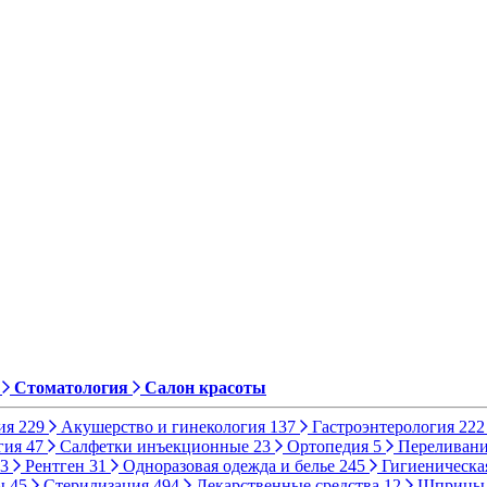
Стоматология
Салон красоты
ия
229
Акушерство и гинекология
137
Гастроэнтерология
222
гия
47
Салфетки инъекционные
23
Ортопедия
5
Переливани
3
Рентген
31
Одноразовая одежда и белье
245
Гигиеническа
ы
45
Стерилизация
494
Лекарственные средства
12
Шприц