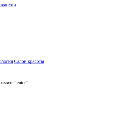
акансии
ология
Салон красоты
ажмите "enter"