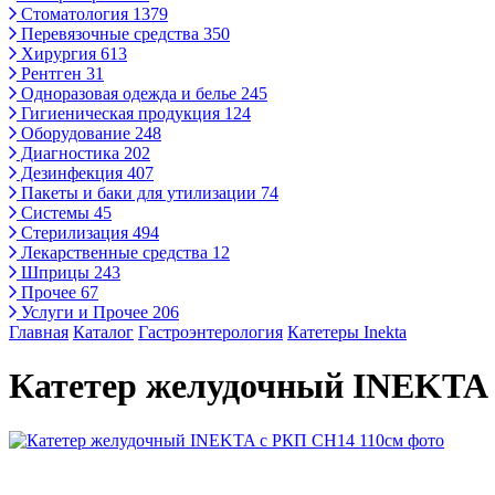
Стоматология
1379
Перевязочные средства
350
Хирургия
613
Рентген
31
Одноразовая одежда и белье
245
Гигиеническая продукция
124
Оборудование
248
Диагностика
202
Дезинфекция
407
Пакеты и баки для утилизации
74
Системы
45
Стерилизация
494
Лекарственные средства
12
Шприцы
243
Прочее
67
Услуги и Прочее
206
Главная
Каталог
Гастроэнтерология
Катетеры Inekta
Катетер желудочный INEKTA 