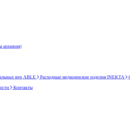
им архивом)
ральных вен ABLE
Расходные медицинские изделия INEKTA
С
ности
Контакты