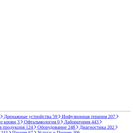
Дренажные устройства
59
Инфузионная терапия
207
е крови
3
Офтальмология
0
Лаборатория
443
я продукция
124
Оборудование
248
Диагностика
202
ы
243
Прочее
67
Услуги и Прочее
206