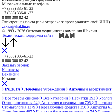
Многоканальные телефоны
+7 (383) 335-61-23
+7 (383) 336-01-23
8 800 300 82 42
Электронная почта (при отправке запроса укажите свой ИНН)
zakaz@shaklin.ru
© 1993 - 2026 Оптовая медицинская компания Шаклин
Техническая поддержка сайта
—
+7 (383) 335-61-23
8 800 300 82 42
Заказать звонок
Контакты
Вакансии
Каталог
INEKTA
Лечебные учреждения
Аптечный ассортимент
Все товары списком
Все категории
Перчатки
393
Уролог
Отоларингология
24
Анестезия и реанимация
705
Проктоло
Стоматология
1379
Перевязочные средства
350
Хирургия
61
Дезинфекция
407
Пакеты и баки для утилизации
74
Систем