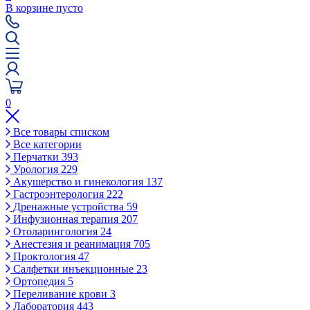
В корзине пусто
0
Все товары списком
Все категории
Перчатки
393
Урология
229
Акушерство и гинекология
137
Гастроэнтерология
222
Дренажные устройства
59
Инфузионная терапия
207
Отоларингология
24
Анестезия и реанимация
705
Проктология
47
Салфетки инъекционные
23
Ортопедия
5
Переливание крови
3
Лаборатория
443