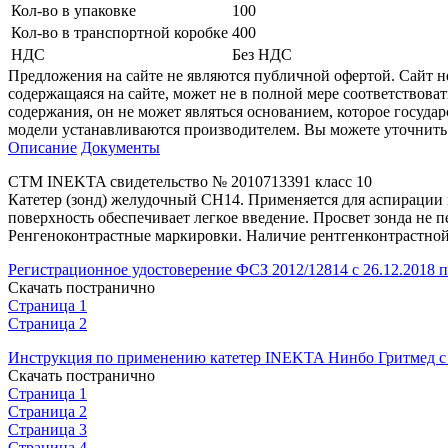
Кол-во в упаковке
100
Кол-во в транспортной коробке
400
НДС
Без НДС
Предложения на сайте не являются публичной офертой. Сайт 
содержащаяся на сайте, может не в полной мере соответствоват
содержания, он не может являться основанием, которое госуда
модели устанавливаются производителем. Вы можете уточнить 
Описание
Документы
СТМ INEKTA свидетельство № 2010713391 класс 10
Катетер (зонд) желудочный СН14. Применяется для аспирации
поверхность обеспечивает легкое введение. Просвет зонда не
Ренгеноконтрастные маркировки. Наличие рентгенконтрастной 
Регистрационное удостоверение ФСЗ 2012/12814 с 26.12.2018 п
Скачать постранично
Страница 1
Страница 2
Инструкция по применению катетер INEKTA Нинбо Гритмед с 
Скачать постранично
Страница 1
Страница 2
Страница 3
Страница 4