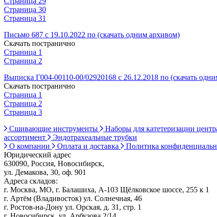
Страница 29
Страница 30
Страница 31
Письмо 687 с 19.10.2022 по (скачать одним архивом)
Скачать постранично
Страница 1
Страница 2
Выписка Г004-00110-00/02920168 с 26.12.2018 по (скачать одн
Скачать постранично
Страница 1
Страница 2
Страница 3
Сшивающие инструменты
Наборы для катетеризации цент
ассортимент
Эндотрахеальные трубки
О компании
Оплата и доставка
Политика конфиденциаль
Юридический адрес
630090, Россия, Новосибирск,
ул. Демакова, 30, оф. 901
Адреса складов:
г. Москва, МО, г. Балашиха, А-103 Щёлковское шоссе, 255 к 1
г. Артём (Владивосток) ул. Солнечная, 46
г. Ростов-на-Дону ул. Орская, д. 31, стр. 1
г. Новосибирск, ул. Арбузова 2/14