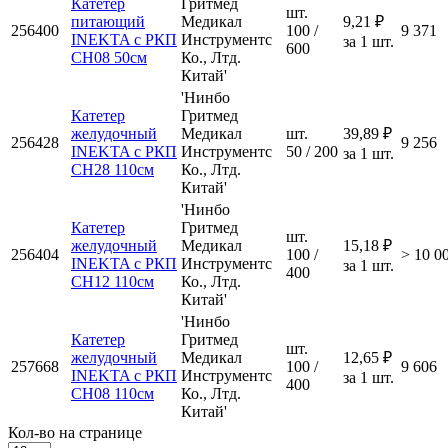
Катетер
Гритмед
шт.
питающий
Медикал
9,21 ₽
256400
100 /
9 371
INEKTA с РКП
Инструментс
за 1 шт.
600
CH08 50см
Ко., Лтд.
Китай'
'Нинбо
Катетер
Гритмед
желудочный
Медикал
шт.
39,89 ₽
256428
9 256
INEKTA с РКП
Инструментс
50 / 200
за 1 шт.
CH28 110см
Ко., Лтд.
Китай'
'Нинбо
Катетер
Гритмед
шт.
желудочный
Медикал
15,18 ₽
256404
100 /
> 10 0
INEKTA с РКП
Инструментс
за 1 шт.
400
CH12 110см
Ко., Лтд.
Китай'
'Нинбо
Катетер
Гритмед
шт.
желудочный
Медикал
12,65 ₽
257668
100 /
9 606
INEKTA с РКП
Инструментс
за 1 шт.
400
CH08 110см
Ко., Лтд.
Китай'
Кол-во на странице