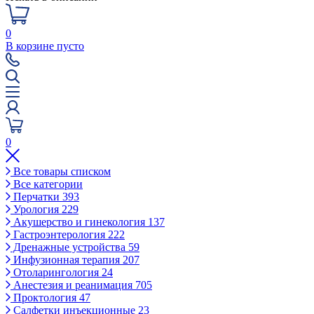
0
В корзине пусто
0
Все товары списком
Все категории
Перчатки
393
Урология
229
Акушерство и гинекология
137
Гастроэнтерология
222
Дренажные устройства
59
Инфузионная терапия
207
Отоларингология
24
Анестезия и реанимация
705
Проктология
47
Салфетки инъекционные
23