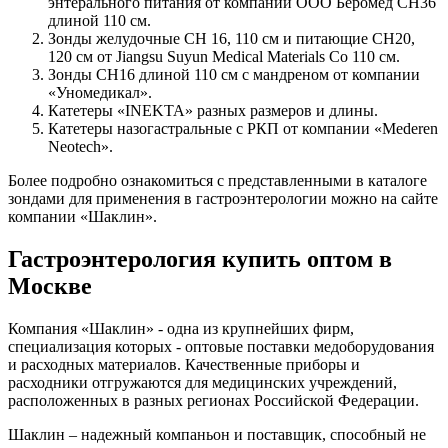
энтерального питания от компании ООО Беромед CH36
длиной 110 см.
Зонды желудочные CH 16, 110 см и питающие CH20,
120 см от Jiangsu Suyun Medical Materials Co 110 см.
Зонды CH16 длиной 110 см с мандреном от компании
«Уномедикал».
Катетеры «INEKTA» разных размеров и длины.
Катетеры назогастральные с РКП от компании «Mederen
Neotech».
Более подробно ознакомиться с представленными в каталоге
зондами для применения в гастроэнтерологии можно на сайте
компании «Шаклин».
Гастроэнтерология купить оптом в
Москве
Компания «Шаклин» - одна из крупнейших фирм,
специализация которых - оптовые поставки медоборудования
и расходных материалов. Качественные приборы и
расходники отгружаются для медицинских учреждений,
расположенных в разных регионах Российской Федерации.
Шаклин – надежный компаньон и поставщик, способный не