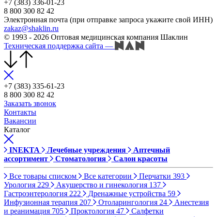
+7 (383) 336-01-23
8 800 300 82 42
Электронная почта (при отправке запроса укажите свой ИНН)
zakaz@shaklin.ru
© 1993 - 2026 Оптовая медицинская компания Шаклин
Техническая поддержка сайта
—
+7 (383) 335-61-23
8 800 300 82 42
Заказать звонок
Контакты
Вакансии
Каталог
INEKTA
Лечебные учреждения
Аптечный
ассортимент
Стоматология
Салон красоты
Все товары списком
Все категории
Перчатки
393
Урология
229
Акушерство и гинекология
137
Гастроэнтерология
222
Дренажные устройства
59
Инфузионная терапия
207
Отоларингология
24
Анестезия
и реанимация
705
Проктология
47
Салфетки