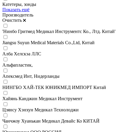
Катетеры, зонды
Показать ещё
Производитель
Очистить
'Нинбо Гритмед Медикал Инструментс Ко., Лтд. Китай'
Jiangsu Suyun Medical Materials Co.,Ltd, Китай
Алба Хелскэа ЛЛС
Альфапластик,
Апексмед Инт, Нидерланды
НИНГБО ХАЙ-ТЕК ЮНИКМЕД ИМПОРТ Китай
Хайянь Канджин Медикал Инструмент
Цзянсу Хэнхун Медикал Технолоджи
Чанчжоу Хуанькан Медикал Девайс Ко КИТАЙ