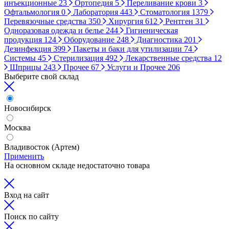
инъекционные
23
Ортопедия
5
Переливание крови
3
Офтальмология
0
Лаборатория
443
Стоматология
1379
Перевязочные средства
350
Хирургия
612
Рентген
31
Одноразовая одежда и белье
244
Гигиеническая
продукция
124
Оборудование
248
Диагностика
201
Дезинфекция
399
Пакеты и баки для утилизации
74
Системы
45
Стерилизация
492
Лекарственные средства
12
Шприцы
243
Прочее
67
Услуги и Прочее
206
Выберите свой склад
Новосибирск
Москва
Владивосток (Артем)
Применить
На основном складе недостаточно товара
Вход на сайт
Поиск по сайту