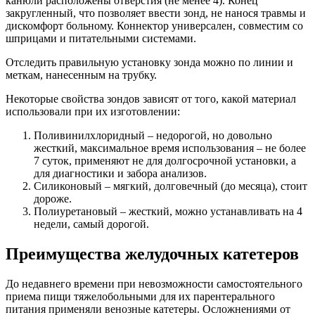
канюли расположены отверстия (не менее 4). Конец
закругленный, что позволяет ввести зонд, не нанося травмы и
дискомфорт больному. Коннектор универсален, совместим со
шприцами и питательными системами.
Отследить правильную установку зонда можно по линии и
меткам, нанесенным на трубку.
Некоторые свойства зондов зависят от того, какой материал
использовали при их изготовлении:
Поливинилхлоридный – недорогой, но довольно
жесткий, максимальное время использования – не более
7 суток, применяют не для долгосрочной установки, а
для диагностики и забора анализов.
Силиконовый – мягкий, долговечный (до месяца), стоит
дороже.
Полиуретановый – жесткий, можно устанавливать на 4
недели, самый дорогой.
Преимущества желудочных катетеров
До недавнего времени при невозможности самостоятельного
приема пищи тяжелобольными для их парентерального
питания применяли венозные катетеры. Осложнениями от