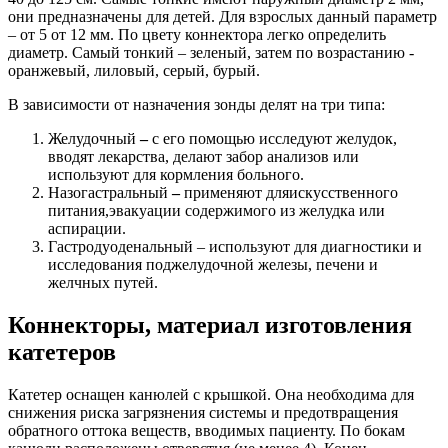
они предназначены для детей. Для взрослых данный параметр
– от 5 от 12 мм. По цвету коннектора легко определить
диаметр. Самый тонкий – зеленый, затем по возрастанию -
оранжевый, лиловый, серый, бурый.
В зависимости от назначения зонды делят на три типа:
Желудочный
–
с его помощью исследуют желудок,
вводят лекарства, делают забор анализов или
используют для кормления больного.
Назогастральный
–
применяют дляискусственного
питания,эвакуации содержимого из желудка или
аспирации.
Гастродуоденальный – используют для диагностики и
исследования поджелудочной железы, печени и
желчных путей.
Коннекторы, материал изготовления
катетеров
Катетер оснащен канюлей с крышкой. Она необходима для
снижения риска загрязнения системы и предотвращения
обратного оттока веществ, вводимых пациенту. По бокам