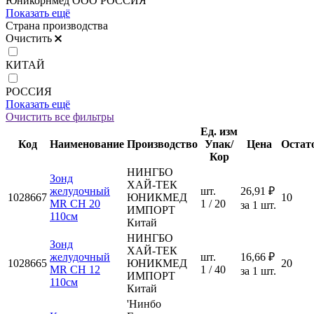
Юникорнмед ООО РОССИЯ
Показать ещё
Страна производства
Очистить
КИТАЙ
РОССИЯ
Показать ещё
Очистить все фильтры
Ед. изм
Код
Наименование
Производство
Упак/
Цена
Остат
Кор
НИНГБО
Зонд
ХАЙ-ТЕК
желудочный
шт.
26,91 ₽
1028667
ЮНИКМЕД
10
MR CH 20
1 / 20
за 1 шт.
ИМПОРТ
110см
Китай
НИНГБО
Зонд
ХАЙ-ТЕК
желудочный
шт.
16,66 ₽
1028665
ЮНИКМЕД
20
MR CH 12
1 / 40
за 1 шт.
ИМПОРТ
110см
Китай
'Нинбо