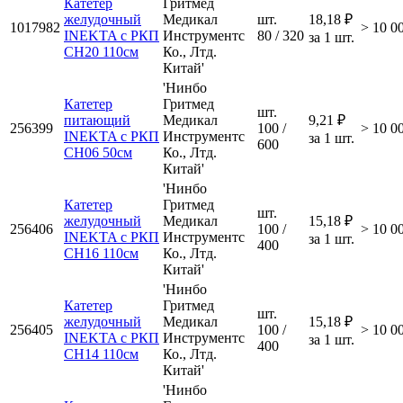
Катетер
Гритмед
желудочный
Медикал
шт.
18,18 ₽
1017982
> 10 0
INEKTA с РКП
Инструментс
80 / 320
за 1 шт.
CH20 110см
Ко., Лтд.
Китай'
'Нинбо
Катетер
Гритмед
шт.
питающий
Медикал
9,21 ₽
256399
100 /
> 10 0
INEKTA с РКП
Инструментс
за 1 шт.
600
CH06 50см
Ко., Лтд.
Китай'
'Нинбо
Катетер
Гритмед
шт.
желудочный
Медикал
15,18 ₽
256406
100 /
> 10 0
INEKTA с РКП
Инструментс
за 1 шт.
400
CH16 110см
Ко., Лтд.
Китай'
'Нинбо
Катетер
Гритмед
шт.
желудочный
Медикал
15,18 ₽
256405
100 /
> 10 0
INEKTA с РКП
Инструментс
за 1 шт.
400
CH14 110см
Ко., Лтд.
Китай'
'Нинбо