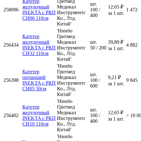
Катетер
Гритмед
шт.
желудочный
Медикал
12,65 ₽
258096
100 /
1 472
INEKTA с РКП
Инструментс
за 1 шт.
400
CH06 110см
Ко., Лтд.
Китай'
'Нинбо
Катетер
Гритмед
желудочный
Медикал
шт.
39,89 ₽
256434
4 882
INEKTA с РКП
Инструментс
50 / 200
за 1 шт.
CH32 110см
Ко., Лтд.
Китай'
'Нинбо
Катетер
Гритмед
шт.
питающий
Медикал
9,21 ₽
256398
100 /
9 845
INEKTA с РКП
Инструментс
за 1 шт.
600
CH05 50см
Ко., Лтд.
Китай'
'Нинбо
Катетер
Гритмед
шт.
желудочный
Медикал
12,65 ₽
256402
100 /
> 10 0
INEKTA с РКП
Инструментс
за 1 шт.
400
CH10 110см
Ко., Лтд.
Китай'
'Нинбо