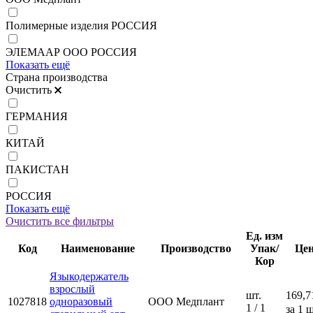
Полимерные изделия РОССИЯ
ЭЛЕМААР ООО РОССИЯ
Показать ещё
Страна производства
Очистить
ГЕРМАНИЯ
КИТАЙ
ПАКИСТАН
РОССИЯ
Показать ещё
Очистить все фильтры
Ед. изм
Код
Наименование
Производство
Упак/
Це
Кор
Языкодержатель
взрослый
шт.
169,7
1027818
одноразовый
ООО Медплант
1 / 1
за 1 ш