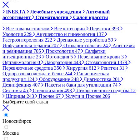
INEKTA
Лечебные учреждения
Аптечный
ассортимент
Стоматология
Салон красоты
Все товары списком
Все категории
Перчатки
393
Урология
229
Акушерство и гинекология
137
Гастроэнтерология
222
Дренажные устройства
59
Инфузионная терапия
207
Отоларингология
24
Анестезия
и реанимация
705
Проктология
47
Салфетки
инъекционные
23
Ортопедия
5
Переливание крови
3
Офтальмология
0
Лаборатория
443
Стоматология
1379
Перевязочные средства
350
Хирургия
612
Рентген
31
Одноразовая одежда и белье
244
Гигиеническая
продукция
124
Оборудование
248
Диагностика
201
Дезинфекция
407
Пакеты и баки для утилизации
74
Системы
45
Стерилизация
493
Лекарственные средства
12
Шприцы
243
Прочее
67
Услуги и Прочее
206
Выберите свой склад
Новосибирск
Москва