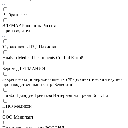
Выбрать все
ЭЛЕМААР шовник Россия
Производитель
'Сурджикон ЛТД', Пакистан
Huaiyin Medikal Instruments Co.,Ltd Китай
Беромед ГЕРМАНИЯ
Закрытое акционерное общество 'Фармацевтический научно-
производственный центр 'Белкозин'
Нинбо Цзяндун Грейткэа Интернэшнл Трейд Ко., Лтд.
НПФ Медикон
ООО Медплант
Полимерные изделия РОССИЯ