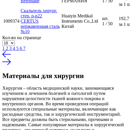
Beroblade
ГЕРМАНИЯ
1 / 50
за 1 ш
Скальпель хирург.
стер. р-р22
Huaiyin Medikal
шт.
192,7
1009374
CERTUS
Instruments Co.,Ltd
1 / 50
за 1 ш
нержавеющая сталь
Китай
№10
Кол-во на странице
1
2
3
4
5
6
7
Материалы для хирургии
Хирургия – область медицинской науки, занимающаяся
изучением и лечением болезней и патологий путем
нарушения целостности тканей кожного покрова и
внутренних органов. Во время проведения операций
используются специальные материалы, включающие как
расходные средства, так и хирургический инструментарий.
Все предметы должны быть стерильными, прочными и
надежными. Самые популярные материалы в хирургической
практике - это шовный материал, скальпели и