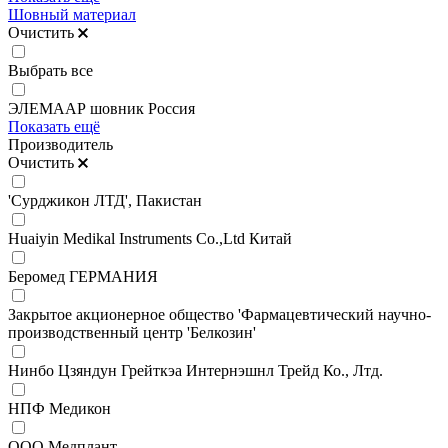
Шовный материал
Очистить
Выбрать все
ЭЛЕМААР шовник Россия
Показать ещё
Производитель
Очистить
'Сурджикон ЛТД', Пакистан
Huaiyin Medikal Instruments Co.,Ltd Китай
Беромед ГЕРМАНИЯ
Закрытое акционерное общество 'Фармацевтический научно-
производственный центр 'Белкозин'
Нинбо Цзяндун Грейткэа Интернэшнл Трейд Ко., Лтд.
НПФ Медикон
ООО Медплант