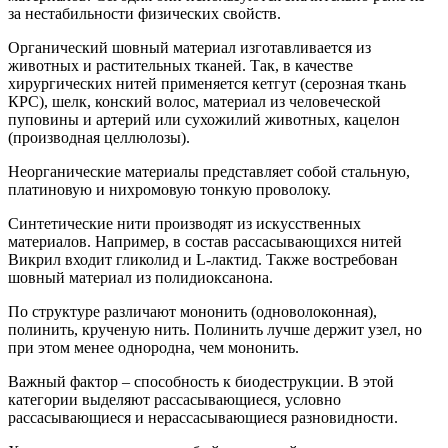
за нестабильности физических свойств.
Органический шовный материал изготавливается из
животных и растительных тканей. Так, в качестве
хирургических нитей применяется кетгут (серозная ткань
КРС), шелк, конский волос, материал из человеческой
пуповины и артерий или сухожилий животных, кацелон
(производная целлюлозы).
Неорганические материалы представляет собой стальную,
платиновую и нихромовую тонкую проволоку.
Синтетические нити производят из искусственных
материалов. Например, в состав рассасывающихся нитей
Викрил входит гликолид и L-лактид. Также востребован
шовный материал из полидиоксанона.
По структуре различают мононить (одноволоконная),
полинить, крученую нить. Полинить лучше держит узел, но
при этом менее однородна, чем мононить.
Важный фактор – способность к биодеструкции. В этой
категории выделяют рассасывающиеся, условно
рассасывающиеся и нерассасывающиеся разновидности.