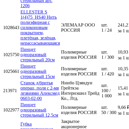
стерильный арт.
1206
ELLESTER S
1(4)75_HS40 Нить
полиэфирная с
ЭЛЕМААР ООО
шт.
241,2
1028643
силиконовым
РОССИЯ
1 / 24
за 1 ш
покрытием,
плетёная, зелёная,
нерассасывающаяся
Пинцет
Полимерные
шт.
10,93
1025750
одноразовый
изделия РОССИЯ
1 / 300
за 1 ш
стерильный 20см
Пинцет
Полимерные
шт.
10,35
1025661
одноразовый
изделия РОССИЯ
1 / 420
за 1 ш
стерильный 15см
Станок д/бритья
Нинбо Цзяндун
шт.
операц. поля с 2-мя
Грейткэа
15,41
213971
100 /
лезвиями Апексмед
Интернэшнл Трейд
за 1 ш
1 000
0603-02-00
Ко., Лтд.
Пинцет
Полимерные
шт.
9,66 
1022977
одноразовый
изделия РОССИЯ
50 / 300
за 1 ш
стерильный 12,5см
Закрытое
Губка
акционерное