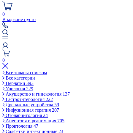
0
В корзине пусто
0
Все товары списком
Все категории
Перчатки
393
Урология
229
Акушерство и гинекология
137
Гастроэнтерология
222
Дренажные устройства
59
Инфузионная терапия
207
Отоларингология
24
Анестезия и реанимация
705
Проктология
47
Салфетки инъекционные
23