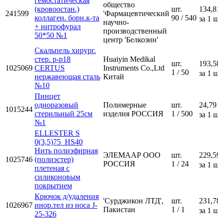
гемостатическая
общество
(кровоостан.)
шт.
134,8
241599
'Фармацевтический
коллаген. борн.к-та
90 / 540
за 1 ш
научно-
+ нитрофурал
производственный
50*50 №1
центр 'Белкозин'
Скальпель хирург.
стер. р-р18
Huaiyin Medikal
шт.
193,5
1025069
CERTUS
Instruments Co.,Ltd
1 / 50
за 1 ш
нержавеющая сталь
Китай
№10
Пинцет
одноразовый
Полимерные
шт.
24,79
1015244
стерильный 25см
изделия РОССИЯ
1 / 500
за 1 ш
№1
ELLESTER S
0(3,5)75_HS40
Нить полиэфирная
ЭЛЕМААР ООО
шт.
229,5
1025746
(полиэстер)
РОССИЯ
1 / 24
за 1 ш
плетеная с
силиконовым
покрытием
Крючок д/удаления
'Сурджикон ЛТД',
шт.
231,7
1026967
инор.тел из носа J-
Пакистан
1 / 1
за 1 ш
25-326