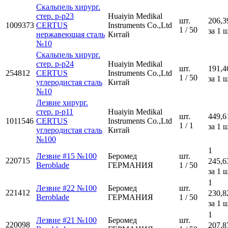
Скальпель хирург.
стер. р-р23
Huaiyin Medikal
шт.
206,3
1009373
CERTUS
Instruments Co.,Ltd
1 / 50
за 1 ш
нержавеющая сталь
Китай
№10
Скальпель хирург.
стер. р-р24
Huaiyin Medikal
шт.
191,4
254812
CERTUS
Instruments Co.,Ltd
1 / 50
за 1 ш
углеродистая сталь
Китай
№10
Лезвие хирург.
стер. р-р11
Huaiyin Medikal
шт.
449,6
1011546
CERTUS
Instruments Co.,Ltd
1 / 1
за 1 ш
углеродистая сталь
Китай
№100
1
Лезвие #15 №100
Беромед
шт.
220715
245,6
Beroblade
ГЕРМАНИЯ
1 / 50
за 1 ш
1
Лезвие #22 №100
Беромед
шт.
221412
230,8
Beroblade
ГЕРМАНИЯ
1 / 50
за 1 ш
1
Лезвие #21 №100
Беромед
шт.
220098
207,8