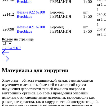
Beroblade
ГЕРМАНИЯ
1 / 50
за 1 ш
1
Лезвие #22 №100
Беромед
шт.
221412
230,8
Beroblade
ГЕРМАНИЯ
1 / 50
за 1 ш
1
Лезвие #21 №100
Беромед
шт.
220098
207,8
Beroblade
ГЕРМАНИЯ
1 / 50
за 1 ш
Кол-во на странице
1
2
3
4
5
6
7
Материалы для хирургии
Хирургия – область медицинской науки, занимающаяся
изучением и лечением болезней и патологий путем
нарушения целостности тканей кожного покрова и
внутренних органов. Во время проведения операций
используются специальные материалы, включающие как
расходные средства, так и хирургический инструментарий.
Все предметы должны быть стерильными, прочными и