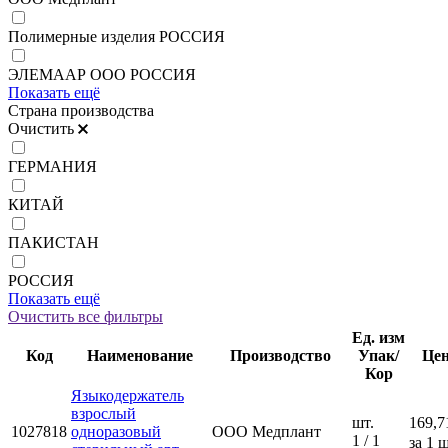
Полимерные изделия РОССИЯ
ЭЛЕМААР ООО РОССИЯ
Показать ещё
Страна производства
Очистить
ГЕРМАНИЯ
КИТАЙ
ПАКИСТАН
РОССИЯ
Показать ещё
Очистить все фильтры
Ед. изм
Код
Наименование
Производство
Упак/
Це
Кор
Языкодержатель
взрослый
шт.
169,7
1027818
одноразовый
ООО Медплант
1 / 1
за 1 ш