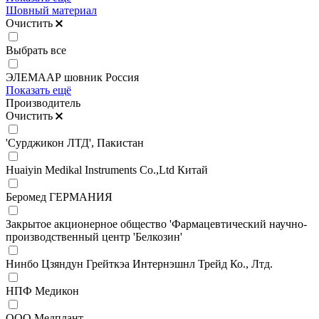
Шовный материал
Очистить
Выбрать все
ЭЛЕМААР шовник Россия
Показать ещё
Производитель
Очистить
'Сурджикон ЛТД', Пакистан
Huaiyin Medikal Instruments Co.,Ltd Китай
Беромед ГЕРМАНИЯ
Закрытое акционерное общество 'Фармацевтический научно-
производственный центр 'Белкозин'
Нинбо Цзяндун Грейткэа Интернэшнл Трейд Ко., Лтд.
НПФ Медикон
ООО Медплант