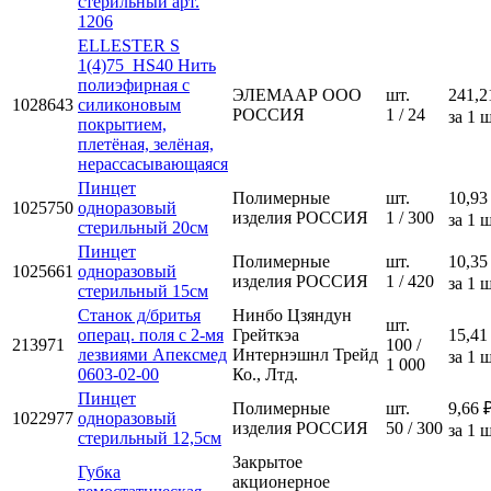
стерильный арт.
1206
ELLESTER S
1(4)75_HS40 Нить
полиэфирная с
ЭЛЕМААР ООО
шт.
241,2
1028643
силиконовым
РОССИЯ
1 / 24
за 1 ш
покрытием,
плетёная, зелёная,
нерассасывающаяся
Пинцет
Полимерные
шт.
10,93
1025750
одноразовый
изделия РОССИЯ
1 / 300
за 1 ш
стерильный 20см
Пинцет
Полимерные
шт.
10,35
1025661
одноразовый
изделия РОССИЯ
1 / 420
за 1 ш
стерильный 15см
Станок д/бритья
Нинбо Цзяндун
шт.
операц. поля с 2-мя
Грейткэа
15,41
213971
100 /
лезвиями Апексмед
Интернэшнл Трейд
за 1 ш
1 000
0603-02-00
Ко., Лтд.
Пинцет
Полимерные
шт.
9,66 
1022977
одноразовый
изделия РОССИЯ
50 / 300
за 1 ш
стерильный 12,5см
Закрытое
Губка
акционерное