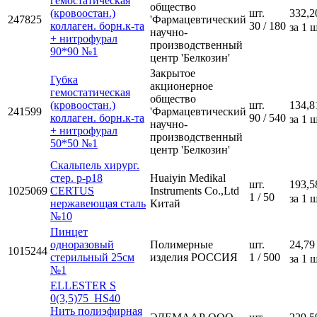
гемостатическая
общество
(кровоостан.)
шт.
332,2
247825
'Фармацевтический
коллаген. борн.к-та
30 / 180
за 1 ш
научно-
+ нитрофурал
производственный
90*90 №1
центр 'Белкозин'
Закрытое
Губка
акционерное
гемостатическая
общество
(кровоостан.)
шт.
134,8
241599
'Фармацевтический
коллаген. борн.к-та
90 / 540
за 1 ш
научно-
+ нитрофурал
производственный
50*50 №1
центр 'Белкозин'
Скальпель хирург.
стер. р-р18
Huaiyin Medikal
шт.
193,5
1025069
CERTUS
Instruments Co.,Ltd
1 / 50
за 1 ш
нержавеющая сталь
Китай
№10
Пинцет
одноразовый
Полимерные
шт.
24,79
1015244
стерильный 25см
изделия РОССИЯ
1 / 500
за 1 ш
№1
ELLESTER S
0(3,5)75_HS40
Нить полиэфирная