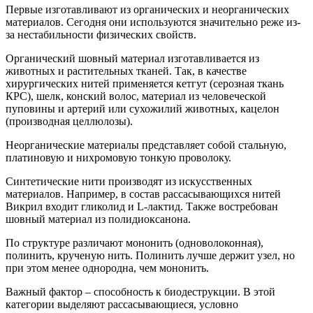
Первые изготавливают из органических и неорганических
материалов. Сегодня они используются значительно реже из-
за нестабильности физических свойств.
Органический шовный материал изготавливается из
животных и растительных тканей. Так, в качестве
хирургических нитей применяется кетгут (серозная ткань
КРС), шелк, конский волос, материал из человеческой
пуповины и артерий или сухожилий животных, кацелон
(производная целлюлозы).
Неорганические материалы представляет собой стальную,
платиновую и нихромовую тонкую проволоку.
Синтетические нити производят из искусственных
материалов. Например, в состав рассасывающихся нитей
Викрил входит гликолид и L-лактид. Также востребован
шовный материал из полидиоксанона.
По структуре различают мононить (одноволоконная),
полинить, крученую нить. Полинить лучше держит узел, но
при этом менее однородна, чем мононить.
Важный фактор – способность к биодеструкции. В этой
категории выделяют рассасывающиеся, условно