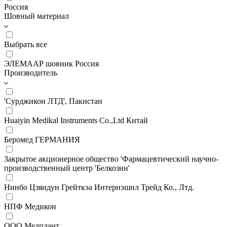
Россия
Шовный материал
Выбрать все
ЭЛЕМААР шовник Россия
Производитель
'Сурджикон ЛТД', Пакистан
Huaiyin Medikal Instruments Co.,Ltd Китай
Беромед ГЕРМАНИЯ
Закрытое акционерное общество 'Фармацевтический научно-
производственный центр 'Белкозин'
Нинбо Цзяндун Грейткэа Интернэшнл Трейд Ко., Лтд.
НПФ Медикон
ООО Медплант