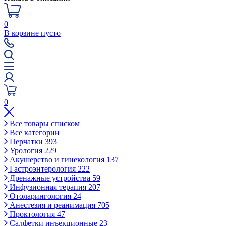
0
В корзине пусто
0
Все товары списком
Все категории
Перчатки
393
Урология
229
Акушерство и гинекология
137
Гастроэнтерология
222
Дренажные устройства
59
Инфузионная терапия
207
Отоларингология
24
Анестезия и реанимация
705
Проктология
47
Салфетки инъекционные
23