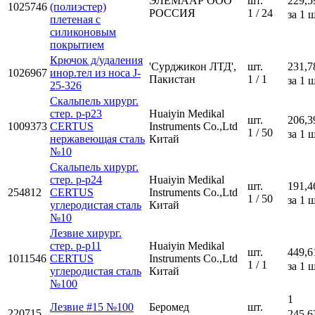
ЭЛЕМААР ООО
шт.
229,5
1025746
(полиэстер)
РОССИЯ
1 / 24
за 1 ш
плетеная с
силиконовым
покрытием
Крючок д/удаления
'Сурджикон ЛТД',
шт.
231,7
1026967
инор.тел из носа J-
Пакистан
1 / 1
за 1 ш
25-326
Скальпель хирург.
стер. р-р23
Huaiyin Medikal
шт.
206,3
1009373
CERTUS
Instruments Co.,Ltd
1 / 50
за 1 ш
нержавеющая сталь
Китай
№10
Скальпель хирург.
стер. р-р24
Huaiyin Medikal
шт.
191,4
254812
CERTUS
Instruments Co.,Ltd
1 / 50
за 1 ш
углеродистая сталь
Китай
№10
Лезвие хирург.
стер. р-р11
Huaiyin Medikal
шт.
449,6
1011546
CERTUS
Instruments Co.,Ltd
1 / 1
за 1 ш
углеродистая сталь
Китай
№100
1
Лезвие #15 №100
Беромед
шт.
220715
245,6