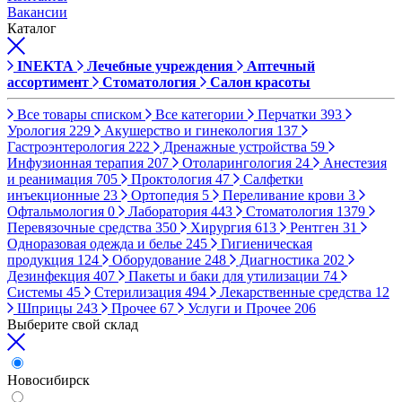
Вакансии
Каталог
INEKTA
Лечебные учреждения
Аптечный
ассортимент
Стоматология
Салон красоты
Все товары списком
Все категории
Перчатки
393
Урология
229
Акушерство и гинекология
137
Гастроэнтерология
222
Дренажные устройства
59
Инфузионная терапия
207
Отоларингология
24
Анестезия
и реанимация
705
Проктология
47
Салфетки
инъекционные
23
Ортопедия
5
Переливание крови
3
Офтальмология
0
Лаборатория
443
Стоматология
1379
Перевязочные средства
350
Хирургия
613
Рентген
31
Одноразовая одежда и белье
245
Гигиеническая
продукция
124
Оборудование
248
Диагностика
202
Дезинфекция
407
Пакеты и баки для утилизации
74
Системы
45
Стерилизация
494
Лекарственные средства
12
Шприцы
243
Прочее
67
Услуги и Прочее
206
Выберите свой склад
Новосибирск