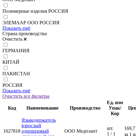
Полимерные изделия РОССИЯ
ЭЛЕМААР ООО РОССИЯ
Показать ещё
Страна производства
Очистить
ГЕРМАНИЯ
КИТАЙ
ПАКИСТАН
РОССИЯ
Показать ещё
Очистить все фильтры
Ед. изм
Код
Наименование
Производство
Упак/
Це
Кор
Языкодержатель
взрослый
шт.
169,7
1027818
одноразовый
ООО Медплант
1 / 1
за 1 ш