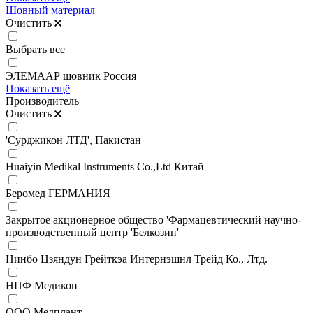
Шовный материал
Очистить
Выбрать все
ЭЛЕМААР шовник Россия
Показать ещё
Производитель
Очистить
'Сурджикон ЛТД', Пакистан
Huaiyin Medikal Instruments Co.,Ltd Китай
Беромед ГЕРМАНИЯ
Закрытое акционерное общество 'Фармацевтический научно-
производственный центр 'Белкозин'
Нинбо Цзяндун Грейткэа Интернэшнл Трейд Ко., Лтд.
НПФ Медикон
ООО Медплант