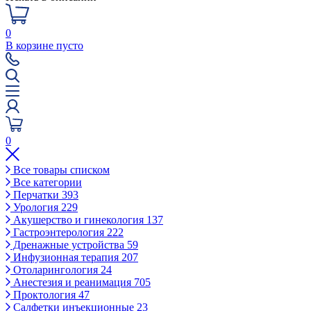
0
В корзине пусто
0
Все товары списком
Все категории
Перчатки
393
Урология
229
Акушерство и гинекология
137
Гастроэнтерология
222
Дренажные устройства
59
Инфузионная терапия
207
Отоларингология
24
Анестезия и реанимация
705
Проктология
47
Салфетки инъекционные
23