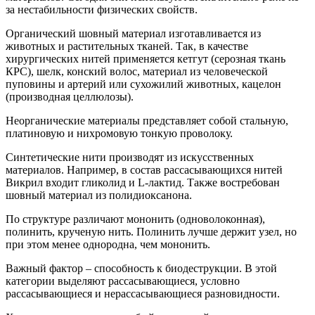
за нестабильности физических свойств.
Органический шовный материал изготавливается из
животных и растительных тканей. Так, в качестве
хирургических нитей применяется кетгут (серозная ткань
КРС), шелк, конский волос, материал из человеческой
пуповины и артерий или сухожилий животных, кацелон
(производная целлюлозы).
Неорганические материалы представляет собой стальную,
платиновую и нихромовую тонкую проволоку.
Синтетические нити производят из искусственных
материалов. Например, в состав рассасывающихся нитей
Викрил входит гликолид и L-лактид. Также востребован
шовный материал из полидиоксанона.
По структуре различают мононить (одноволоконная),
полинить, крученую нить. Полинить лучше держит узел, но
при этом менее однородна, чем мононить.
Важный фактор – способность к биодеструкции. В этой
категории выделяют рассасывающиеся, условно
рассасывающиеся и нерассасывающиеся разновидности.