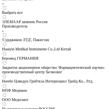
Выбрать все
ЭЛЕМААР шовник Россия
Производитель
'Сурджикон ЛТД', Пакистан
Huaiyin Medikal Instruments Co.,Ltd Китай
Беромед ГЕРМАНИЯ
Закрытое акционерное общество 'Фармацевтический научно-
производственный центр 'Белкозин'
Нинбо Цзяндун Грейткэа Интернэшнл Трейд Ко., Лтд.
НПФ Медикон
ООО Медплант
Полимерные изделия РОССИЯ