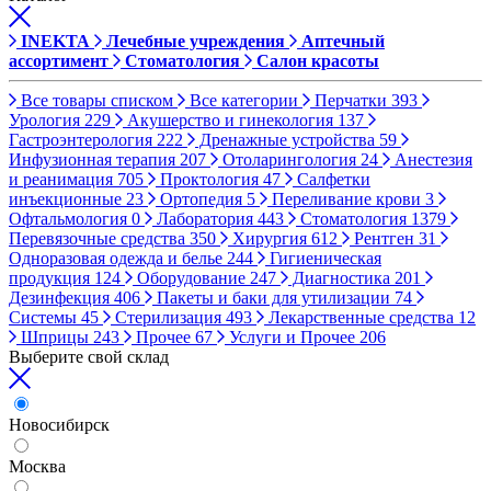
INEKTA
Лечебные учреждения
Аптечный
ассортимент
Стоматология
Салон красоты
Все товары списком
Все категории
Перчатки
393
Урология
229
Акушерство и гинекология
137
Гастроэнтерология
222
Дренажные устройства
59
Инфузионная терапия
207
Отоларингология
24
Анестезия
и реанимация
705
Проктология
47
Салфетки
инъекционные
23
Ортопедия
5
Переливание крови
3
Офтальмология
0
Лаборатория
443
Стоматология
1379
Перевязочные средства
350
Хирургия
612
Рентген
31
Одноразовая одежда и белье
244
Гигиеническая
продукция
124
Оборудование
247
Диагностика
201
Дезинфекция
406
Пакеты и баки для утилизации
74
Системы
45
Стерилизация
493
Лекарственные средства
12
Шприцы
243
Прочее
67
Услуги и Прочее
206
Выберите свой склад
Новосибирск
Москва