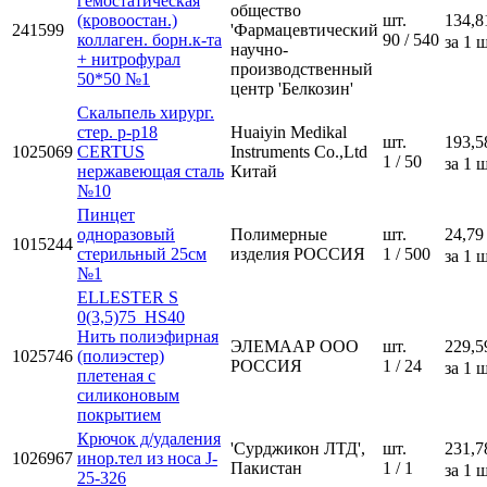
гемостатическая
общество
(кровоостан.)
шт.
134,8
241599
'Фармацевтический
коллаген. борн.к-та
90 / 540
за 1 ш
научно-
+ нитрофурал
производственный
50*50 №1
центр 'Белкозин'
Скальпель хирург.
стер. р-р18
Huaiyin Medikal
шт.
193,5
1025069
CERTUS
Instruments Co.,Ltd
1 / 50
за 1 ш
нержавеющая сталь
Китай
№10
Пинцет
одноразовый
Полимерные
шт.
24,79
1015244
стерильный 25см
изделия РОССИЯ
1 / 500
за 1 ш
№1
ELLESTER S
0(3,5)75_HS40
Нить полиэфирная
ЭЛЕМААР ООО
шт.
229,5
1025746
(полиэстер)
РОССИЯ
1 / 24
за 1 ш
плетеная с
силиконовым
покрытием
Крючок д/удаления
'Сурджикон ЛТД',
шт.
231,7
1026967
инор.тел из носа J-
Пакистан
1 / 1
за 1 ш
25-326