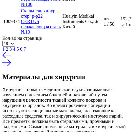
№100
Скальпель хирург.
стер. р-р22
Huaiyin Medikal
шт.
192,7
1009374
CERTUS
Instruments Co.,Ltd
1 / 50
за 1 ш
нержавеющая сталь
Китай
№10
Кол-во на странице
1
2
3
4
5
6
7
Материалы для хирургии
Хирургия – область медицинской науки, занимающаяся
изучением и лечением болезней и патологий путем
нарушения целостности тканей кожного покрова и
внутренних органов. Во время проведения операций
используются специальные материалы, включающие как
расходные средства, так и хирургический инструментарий.
Все предметы должны быть стерильными, прочными и
надежными. Самые популярные материалы в хирургической
практике - это шовный материал, скальпели и