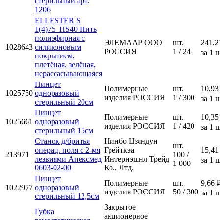
стерильный арт.
1206
ELLESTER S
1(4)75_HS40 Нить
полиэфирная с
ЭЛЕМААР ООО
шт.
241,2
1028643
силиконовым
РОССИЯ
1 / 24
за 1 ш
покрытием,
плетёная, зелёная,
нерассасывающаяся
Пинцет
Полимерные
шт.
10,93
1025750
одноразовый
изделия РОССИЯ
1 / 300
за 1 ш
стерильный 20см
Пинцет
Полимерные
шт.
10,35
1025661
одноразовый
изделия РОССИЯ
1 / 420
за 1 ш
стерильный 15см
Станок д/бритья
Нинбо Цзяндун
шт.
операц. поля с 2-мя
Грейткэа
15,41
213971
100 /
лезвиями Апексмед
Интернэшнл Трейд
за 1 ш
1 000
0603-02-00
Ко., Лтд.
Пинцет
Полимерные
шт.
9,66 
1022977
одноразовый
изделия РОССИЯ
50 / 300
за 1 ш
стерильный 12,5см
Закрытое
Губка
акционерное