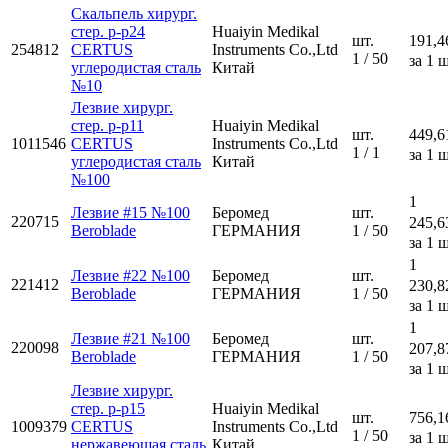
Скальпель хирург.
стер. р-р24
Huaiyin Medikal
шт.
191,4
254812
CERTUS
Instruments Co.,Ltd
1 / 50
за 1 ш
углеродистая сталь
Китай
№10
Лезвие хирург.
стер. р-р11
Huaiyin Medikal
шт.
449,6
1011546
CERTUS
Instruments Co.,Ltd
1 / 1
за 1 ш
углеродистая сталь
Китай
№100
1
Лезвие #15 №100
Беромед
шт.
220715
245,6
Beroblade
ГЕРМАНИЯ
1 / 50
за 1 ш
1
Лезвие #22 №100
Беромед
шт.
221412
230,8
Beroblade
ГЕРМАНИЯ
1 / 50
за 1 ш
1
Лезвие #21 №100
Беромед
шт.
220098
207,8
Beroblade
ГЕРМАНИЯ
1 / 50
за 1 ш
Лезвие хирург.
стер. р-р15
Huaiyin Medikal
шт.
756,1
1009379
CERTUS
Instruments Co.,Ltd
1 / 50
за 1 ш
нержавеющая сталь
Китай