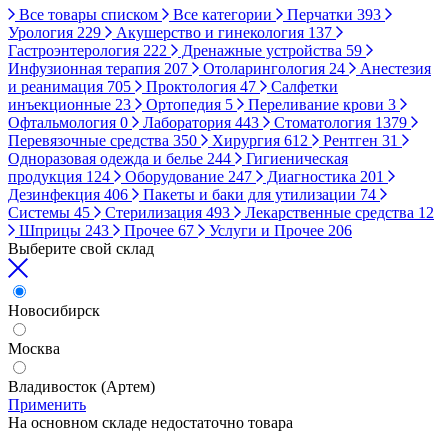
Все товары списком
Все категории
Перчатки
393
Урология
229
Акушерство и гинекология
137
Гастроэнтерология
222
Дренажные устройства
59
Инфузионная терапия
207
Отоларингология
24
Анестезия
и реанимация
705
Проктология
47
Салфетки
инъекционные
23
Ортопедия
5
Переливание крови
3
Офтальмология
0
Лаборатория
443
Стоматология
1379
Перевязочные средства
350
Хирургия
612
Рентген
31
Одноразовая одежда и белье
244
Гигиеническая
продукция
124
Оборудование
247
Диагностика
201
Дезинфекция
406
Пакеты и баки для утилизации
74
Системы
45
Стерилизация
493
Лекарственные средства
12
Шприцы
243
Прочее
67
Услуги и Прочее
206
Выберите свой склад
Новосибирск
Москва
Владивосток (Артем)
Применить
На основном складе недостаточно товара