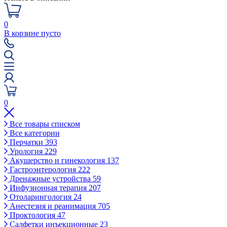
0
В корзине пусто
0
Все товары списком
Все категории
Перчатки
393
Урология
229
Акушерство и гинекология
137
Гастроэнтерология
222
Дренажные устройства
59
Инфузионная терапия
207
Отоларингология
24
Анестезия и реанимация
705
Проктология
47
Салфетки инъекционные
23