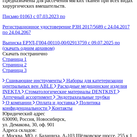
Предназначены для рассечения мягких тканей при всех видах
хирургических вмешательств.
Письмо 01063 с 07.03.2023 по
Регистрационное удостоверение РЗН 2017/5689 с 24.04.2017
по 24.04.2067
Выписка ЕРУЛ-Г004-00110-00/02913759 с 09.07.2025 по
(скачать одним архивом)
Скачать постранично
Страница 1
Страница 2
Страница 3
Сшивающие инструменты
Наборы для катетеризации
центральных вен ABLE
Расходные медицинские изделия
INEKTA
Стоматологические материалы DENTKIST
Аптечный ассортимент
Эндотрахеальные трубки
О компании
Оплата и доставка
Политика
конфиденциальности
Контакты
Юридический адрес
630090, Россия, Новосибирск,
ул. Демакова, 30, оф. 901
Адреса складов:
г. Москва, МО, г. Балашиха, А-103 Щёлковское шоссе, 255 к 1