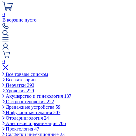
0
В корзине пусто
0
Все товары списком
Все категории
Перчатки
393
Урология
229
Акушерство и гинекология
137
Гастроэнтерология
222
Дренажные устройства
59
Инфузионная терапия
207
Отоларингология
24
Анестезия и реанимация
705
Проктология
47
Салфетки инъекционные
23