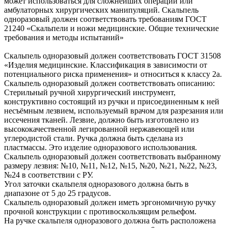
может использоваться для сложнейших операций или
амбулаторных хирургических манипуляций. Скальпель
одноразовый должен соответствовать требованиям ГОСТ
21240 «Скальпели и ножи медицинские. Общие технические
требования и методы испытаний»
Скальпель одноразовый должен соответствовать ГОСТ 31508
«Изделия медицинские. Классификация в зависимости от
потенциального риска применения» и относиться к классу 2а.
Скальпель одноразовый должен соответствовать описанию:
Стерильный ручной хирургический инструмент,
конструктивно состоящий из ручки и присоединенным к ней
несъёмным лезвием, используемый врачом для разрезания или
иссечения тканей. Лезвие, должно быть изготовлено из
высококачественной легированной нержавеющей или
углеродистой стали. Ручка должна быть сделана из
пластмассы. Это изделие одноразового использования.
Скальпель одноразовый должен соответствовать выбранному
размеру лезвия: №10, №11, №12, №15, №20, №21, №22, №23,
№24 в соответствии с РУ.
Угол заточки скальпеля одноразового должна быть в
диапазоне от 5 до 25 градусов.
Скальпель одноразовый должен иметь эргономичную ручку
прочной конструкции с противоскользящим рельефом.
На ручке скальпеля одноразового должна быть расположена