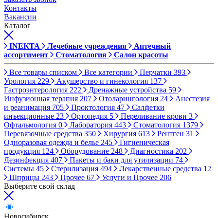
Контакты
Вакансии
Каталог
INEKTA
Лечебные учреждения
Аптечный
ассортимент
Стоматология
Салон красоты
Все товары списком
Все категории
Перчатки
393
Урология
229
Акушерство и гинекология
137
Гастроэнтерология
222
Дренажные устройства
59
Инфузионная терапия
207
Отоларингология
24
Анестезия
и реанимация
705
Проктология
47
Салфетки
инъекционные
23
Ортопедия
5
Переливание крови
3
Офтальмология
0
Лаборатория
443
Стоматология
1379
Перевязочные средства
350
Хирургия
613
Рентген
31
Одноразовая одежда и белье
245
Гигиеническая
продукция
124
Оборудование
248
Диагностика
202
Дезинфекция
407
Пакеты и баки для утилизации
74
Системы
45
Стерилизация
494
Лекарственные средства
12
Шприцы
243
Прочее
67
Услуги и Прочее
206
Выберите свой склад
Новосибирск