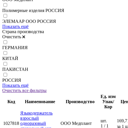
Полимерные изделия РОССИЯ
ЭЛЕМААР ООО РОССИЯ
Показать ещё
Страна производства
Очистить
ГЕРМАНИЯ
КИТАЙ
ПАКИСТАН
РОССИЯ
Показать ещё
Очистить все фильтры
Ед. изм
Код
Наименование
Производство
Упак/
Це
Кор
Языкодержатель
взрослый
шт.
169,7
1027818
одноразовый
ООО Медплант
1 / 1
за 1 ш