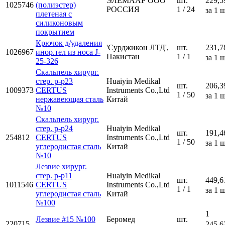
ЭЛЕМААР ООО
шт.
229,5
1025746
(полиэстер)
РОССИЯ
1 / 24
за 1 ш
плетеная с
силиконовым
покрытием
Крючок д/удаления
'Сурджикон ЛТД',
шт.
231,7
1026967
инор.тел из носа J-
Пакистан
1 / 1
за 1 ш
25-326
Скальпель хирург.
стер. р-р23
Huaiyin Medikal
шт.
206,3
1009373
CERTUS
Instruments Co.,Ltd
1 / 50
за 1 ш
нержавеющая сталь
Китай
№10
Скальпель хирург.
стер. р-р24
Huaiyin Medikal
шт.
191,4
254812
CERTUS
Instruments Co.,Ltd
1 / 50
за 1 ш
углеродистая сталь
Китай
№10
Лезвие хирург.
стер. р-р11
Huaiyin Medikal
шт.
449,6
1011546
CERTUS
Instruments Co.,Ltd
1 / 1
за 1 ш
углеродистая сталь
Китай
№100
1
Лезвие #15 №100
Беромед
шт.
220715
245,6