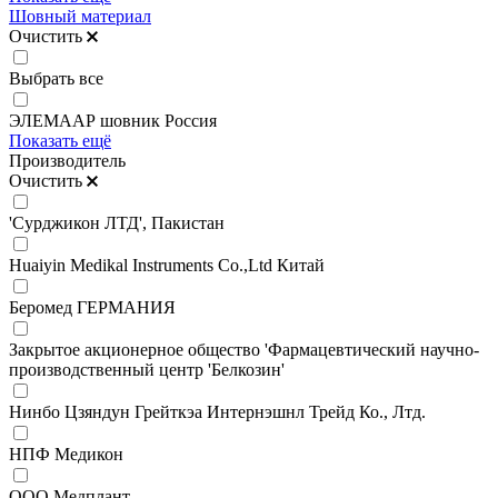
Шовный материал
Очистить
Выбрать все
ЭЛЕМААР шовник Россия
Показать ещё
Производитель
Очистить
'Сурджикон ЛТД', Пакистан
Huaiyin Medikal Instruments Co.,Ltd Китай
Беромед ГЕРМАНИЯ
Закрытое акционерное общество 'Фармацевтический научно-
производственный центр 'Белкозин'
Нинбо Цзяндун Грейткэа Интернэшнл Трейд Ко., Лтд.
НПФ Медикон
ООО Медплант