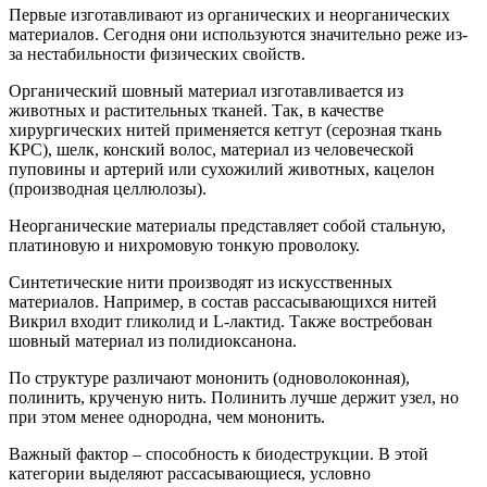
Первые изготавливают из органических и неорганических
материалов. Сегодня они используются значительно реже из-
за нестабильности физических свойств.
Органический шовный материал изготавливается из
животных и растительных тканей. Так, в качестве
хирургических нитей применяется кетгут (серозная ткань
КРС), шелк, конский волос, материал из человеческой
пуповины и артерий или сухожилий животных, кацелон
(производная целлюлозы).
Неорганические материалы представляет собой стальную,
платиновую и нихромовую тонкую проволоку.
Синтетические нити производят из искусственных
материалов. Например, в состав рассасывающихся нитей
Викрил входит гликолид и L-лактид. Также востребован
шовный материал из полидиоксанона.
По структуре различают мононить (одноволоконная),
полинить, крученую нить. Полинить лучше держит узел, но
при этом менее однородна, чем мононить.
Важный фактор – способность к биодеструкции. В этой
категории выделяют рассасывающиеся, условно