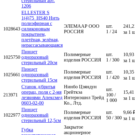
стерильный арт.
1206
ELLESTER S
1(4)75_HS40 Нить
полиэфирная с
ЭЛЕМААР ООО
шт.
241,2
1028643
силиконовым
РОССИЯ
1 / 24
за 1 ш
покрытием,
плетёная, зелёная,
нерассасывающаяся
Пинцет
Полимерные
шт.
10,93
1025750
одноразовый
изделия РОССИЯ
1 / 300
за 1 ш
стерильный 20см
Пинцет
Полимерные
шт.
10,35
1025661
одноразовый
изделия РОССИЯ
1 / 420
за 1 ш
стерильный 15см
Станок д/бритья
Нинбо Цзяндун
шт.
операц. поля с 2-мя
Грейткэа
15,41
213971
100 /
лезвиями Апексмед
Интернэшнл Трейд
за 1 ш
1 000
0603-02-00
Ко., Лтд.
Пинцет
Полимерные
шт.
9,66 
1022977
одноразовый
изделия РОССИЯ
50 / 300
за 1 ш
стерильный 12,5см
Закрытое
Губка
акционерное