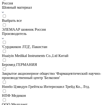
Россия
Шовный материал
Выбрать все
ЭЛЕМААР шовник Россия
Производитель
'Сурджикон ЛТД', Пакистан
Huaiyin Medikal Instruments Co.,Ltd Китай
Беромед ГЕРМАНИЯ
Закрытое акционерное общество 'Фармацевтический научно-
производственный центр 'Белкозин'
Нинбо Цзяндун Грейткэа Интернэшнл Трейд Ко., Лтд.
НПФ Медикон
ООО Медплант