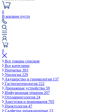
0
В корзине пусто
0
Все товары списком
Все категории
Перчатки
393
Урология
229
Акушерство и гинекология
137
Гастроэнтерология
222
Дренажные устройства
59
Инфузионная терапия
207
Отоларингология
24
Анестезия и реанимация
705
Проктология
47
Салфетки инъекционные
23