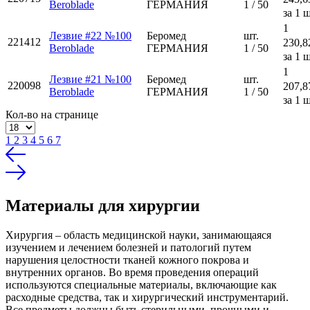
Beroblade
ГЕРМАНИЯ
1 / 50
за 1 ш
1
Лезвие #22 №100
Беромед
шт.
221412
230,8
Beroblade
ГЕРМАНИЯ
1 / 50
за 1 ш
1
Лезвие #21 №100
Беромед
шт.
220098
207,8
Beroblade
ГЕРМАНИЯ
1 / 50
за 1 ш
Кол-во на странице
1
2
3
4
5
6
7
Материалы для хирургии
Хирургия – область медицинской науки, занимающаяся
изучением и лечением болезней и патологий путем
нарушения целостности тканей кожного покрова и
внутренних органов. Во время проведения операций
используются специальные материалы, включающие как
расходные средства, так и хирургический инструментарий.
Все предметы должны быть стерильными, прочными и