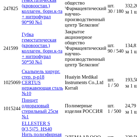
гемостатическая
общество
(кровоостан.)
шт.
332,2
247825
'Фармацевтический
коллаген. борн.к-та
30 / 180
за 1 ш
научно-
+ нитрофурал
производственный
90*90 №1
центр 'Белкозин'
Закрытое
Губка
акционерное
гемостатическая
общество
(кровоостан.)
шт.
134,8
241599
'Фармацевтический
коллаген. борн.к-та
90 / 540
за 1 ш
научно-
+ нитрофурал
производственный
50*50 №1
центр 'Белкозин'
Скальпель хирург.
стер. р-р18
Huaiyin Medikal
шт.
193,5
1025069
CERTUS
Instruments Co.,Ltd
1 / 50
за 1 ш
нержавеющая сталь
Китай
№10
Пинцет
одноразовый
Полимерные
шт.
24,79
1015244
стерильный 25см
изделия РОССИЯ
1 / 500
за 1 ш
№1
ELLESTER S
0(3,5)75_HS40
Нить полиэфирная