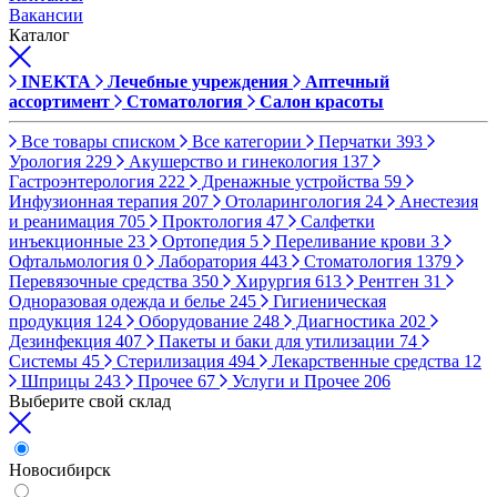
Вакансии
Каталог
INEKTA
Лечебные учреждения
Аптечный
ассортимент
Стоматология
Салон красоты
Все товары списком
Все категории
Перчатки
393
Урология
229
Акушерство и гинекология
137
Гастроэнтерология
222
Дренажные устройства
59
Инфузионная терапия
207
Отоларингология
24
Анестезия
и реанимация
705
Проктология
47
Салфетки
инъекционные
23
Ортопедия
5
Переливание крови
3
Офтальмология
0
Лаборатория
443
Стоматология
1379
Перевязочные средства
350
Хирургия
613
Рентген
31
Одноразовая одежда и белье
245
Гигиеническая
продукция
124
Оборудование
248
Диагностика
202
Дезинфекция
407
Пакеты и баки для утилизации
74
Системы
45
Стерилизация
494
Лекарственные средства
12
Шприцы
243
Прочее
67
Услуги и Прочее
206
Выберите свой склад
Новосибирск