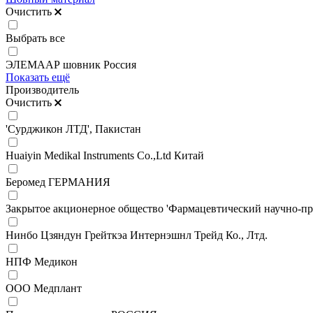
Очистить
Выбрать все
ЭЛЕМААР шовник Россия
Показать ещё
Производитель
Очистить
'Сурджикон ЛТД', Пакистан
Huaiyin Medikal Instruments Co.,Ltd Китай
Беромед ГЕРМАНИЯ
Закрытое акционерное общество 'Фармацевтический научно-пр
Нинбо Цзяндун Грейткэа Интернэшнл Трейд Ко., Лтд.
НПФ Медикон
ООО Медплант