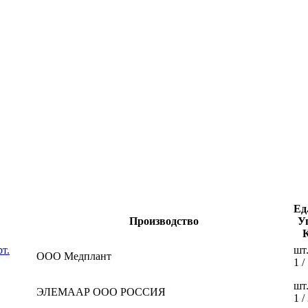
Ед
Производство
У
т.
шт
ООО Медплант
1 /
шт
ЭЛЕМААР ООО РОССИЯ
1 /