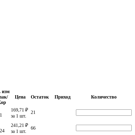
. изм
пак/
Цена
Остаток
Приход
Количество
Кор
.
169,71 ₽
21
 1
за 1 шт.
.
241,21 ₽
66
 24
за 1 шт.