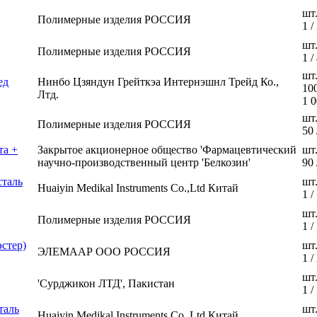
шт
Полимерные изделия РОССИЯ
1 /
шт
Полимерные изделия РОССИЯ
1 /
шт
ед
Нинбо Цзяндун Грейткэа Интернэшнл Трейд Ко.,
100
Лтд.
1 
шт
Полимерные изделия РОССИЯ
50 
та +
Закрытое акционерное общество 'Фармацевтический
шт
научно-производственный центр 'Белкозин'
90 
сталь
шт
Huaiyin Medikal Instruments Co.,Ltd Китай
1 /
шт
Полимерные изделия РОССИЯ
1 /
стер)
шт
ЭЛЕМААР ООО РОССИЯ
1 /
шт
'Сурджикон ЛТД', Пакистан
1 /
таль
шт
Huaiyin Medikal Instruments Co.,Ltd Китай