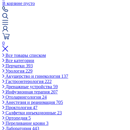
В корзине пусто
0
Все товары списком
Все категории
Перчатки
393
Урология
229
Акушерство и гинекология
137
Гастроэнтерология
222
Дренажные устройства
59
Инфузионная терапия
207
Отоларингология
24
Анестезия и реанимация
705
Проктология
47
Салфетки инъекционные
23
Ортопедия
5
Переливание крови
3
Лаборатория
443