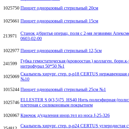
1025750
Пинцет одноразовый стерильный 20см
1025661
Пинцет одноразовый стерильный 15см
Станок д/бритья операц. поля с 2-мя лезвиями Апексм
213971
0603-02-00
1022977
Пинцет одноразовый стерильный 12,5см
Губка гемостатическая (кровоостан.) коллаген. борн.к-
241599
нитрофурал 50*50 №1
Скальпель хирург. стер. р-р18 CERTUS нержавеющая 
1025069
№10
1015244
Пинцет одноразовый стерильный 25см №1
ELLESTER S 0(3,5)75_HS40 Нить полиэфирная (полиэ
1025746
плетеная с силиконовым покрытием
1026967
Крючок д/удаления инор.тел из носа J-25-326
Скальпель хирург. стер. р-р24 CERTUS углеродистая с
254812