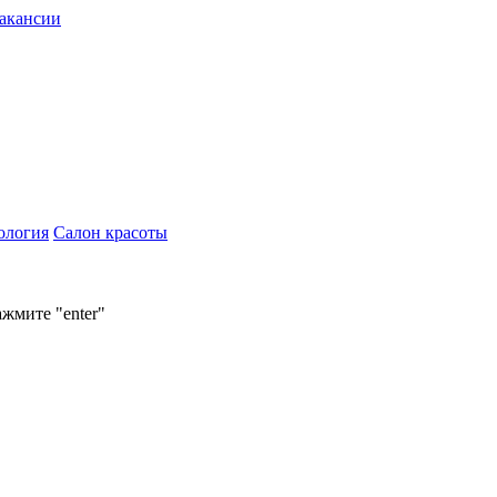
акансии
ология
Салон красоты
ажмите "enter"