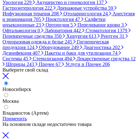
Урология
229
Акушерство и гинекология
137
Гастроэнтерология
222
Дренажные устройства
59
Инфузионная терапия
208
Отоларингология
24
Анестезия
и реанимация
705
Проктология
47
Салфетки
инъекционные
23
Ортопедия
5
Переливание крови
3
Офтальмология
0
Лаборатория
442
Стоматология
1379
Перевязочные средства
350
Хирургия
613
Рентген
31
Одноразовая одежда и белье
245
Гигиеническая
продукция
124
Оборудование
249
Диагностика
202
Дезинфекция
407
Пакеты и баки для утилизации
74
Системы
45
Стерилизация
494
Лекарственные средства
12
Шприцы
243
Прочее
67
Услуги и Прочее
206
Выберите свой склад
Новосибирск
Москва
Владивосток (Артем)
Применить
На основном складе недостаточно товара