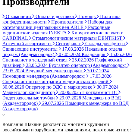
Производители
О компании
Оплата и доставка
Помощь
Политика
конфиденциальности
Производители
Наборы для
катетеризации центральных вен ABLE
Расходные
медицинские изделия INEKTA
Хирургические перчатки
CARDINAL
Стоматологические материалы DENTKIST
Аптечный ассортимент
Сертификат
Склады для футера
Сшивающие инструменты
17.03.2026 Начальник отдела
продаж (Академгородок)
07.05.2024 Кладовщик
15.06.2026
Специалист в тендерный отдел
25.02.2026 Графический
дизайнер
23.05.2024 Бухгалтер-оператор (Академгородок)
23.05.2024 Ведущий менеджер продаж
30.07.2024
Помощник менеджера (Академгородок)
17.03.2026
Специалист по регистрации медицинских изделий
30.06.2026 Оператор по ЭДО и маркировке
30.07.2024
Маркетолог-координатор
20.06.2025 Программист 1С
Эндотрахеальные трубки
29.07.2026 Менеджер по ВЭД
(Академгородок)
29.07.2026 Помощник менеджера по ВЭД
(Академгородок)
Компания Шаклин работает со многими крупными
российскими и зарубежными компаниями, некоторые из них :