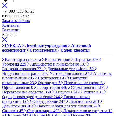
+7 (383) 335-61-23
8 800 300 82 42
Заказать звонок
Контакты
Вакансии
Каталог
INEKTA
Лечебные учреждения
Аптечный
ассортимент
Стоматология
Салон красоты
Все товары списком
Все категории
Перчатки
393
Урология
229
Акушерство и гинекология
137
Гастроэнтерология
221
Дренажные устройства
59
Инфузионная терапия
207
Отоларингология
24
Анестезия
и реанимация
705
Проктология
47
Салфетки
инъекционные
23
Ортопедия
5
Переливание крови
3
Офтальмология
0
Лаборатория
446
Стоматология
1379
Перевязочные средства
350
Хирургия
612
Рентген
31
Одноразовая одежда и белье
244
Гигиеническая
продукция
124
Оборудование
247
Диагностика
201
Дезинфекция
403
Пакеты и баки для утилизации
74
Системы
45
Стерилизация
493
Лекарственные средства
12
Шприцы
243
Прочее
68
Услуги и Прочее
206