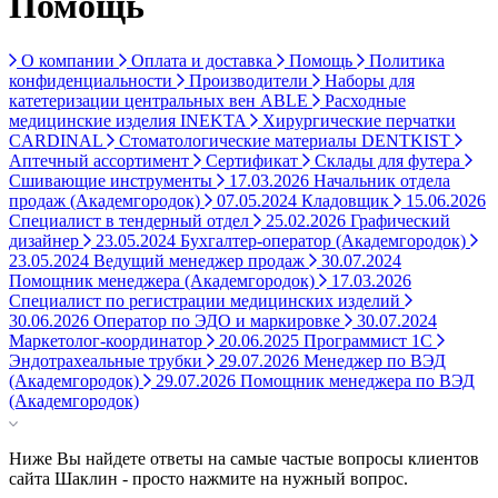
Помощь
О компании
Оплата и доставка
Помощь
Политика
конфиденциальности
Производители
Наборы для
катетеризации центральных вен ABLE
Расходные
медицинские изделия INEKTA
Хирургические перчатки
CARDINAL
Стоматологические материалы DENTKIST
Аптечный ассортимент
Сертификат
Склады для футера
Сшивающие инструменты
17.03.2026 Начальник отдела
продаж (Академгородок)
07.05.2024 Кладовщик
15.06.2026
Специалист в тендерный отдел
25.02.2026 Графический
дизайнер
23.05.2024 Бухгалтер-оператор (Академгородок)
23.05.2024 Ведущий менеджер продаж
30.07.2024
Помощник менеджера (Академгородок)
17.03.2026
Специалист по регистрации медицинских изделий
30.06.2026 Оператор по ЭДО и маркировке
30.07.2024
Маркетолог-координатор
20.06.2025 Программист 1С
Эндотрахеальные трубки
29.07.2026 Менеджер по ВЭД
(Академгородок)
29.07.2026 Помощник менеджера по ВЭД
(Академгородок)
Ниже Вы найдете ответы на самые частые вопросы клиентов
сайта Шаклин - просто нажмите на нужный вопрос.