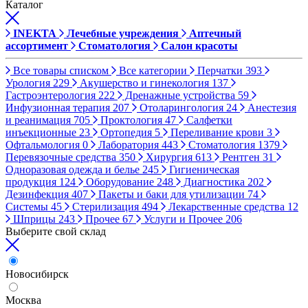
Каталог
INEKTA
Лечебные учреждения
Аптечный
ассортимент
Стоматология
Салон красоты
Все товары списком
Все категории
Перчатки
393
Урология
229
Акушерство и гинекология
137
Гастроэнтерология
222
Дренажные устройства
59
Инфузионная терапия
207
Отоларингология
24
Анестезия
и реанимация
705
Проктология
47
Салфетки
инъекционные
23
Ортопедия
5
Переливание крови
3
Офтальмология
0
Лаборатория
443
Стоматология
1379
Перевязочные средства
350
Хирургия
613
Рентген
31
Одноразовая одежда и белье
245
Гигиеническая
продукция
124
Оборудование
248
Диагностика
202
Дезинфекция
407
Пакеты и баки для утилизации
74
Системы
45
Стерилизация
494
Лекарственные средства
12
Шприцы
243
Прочее
67
Услуги и Прочее
206
Выберите свой склад
Новосибирск
Москва