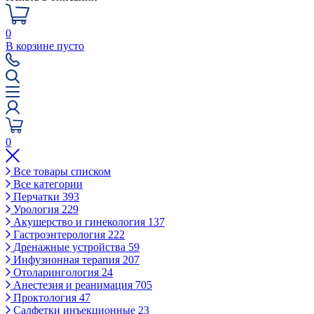
0
В корзине пусто
0
Все товары списком
Все категории
Перчатки
393
Урология
229
Акушерство и гинекология
137
Гастроэнтерология
222
Дренажные устройства
59
Инфузионная терапия
207
Отоларингология
24
Анестезия и реанимация
705
Проктология
47
Салфетки инъекционные
23