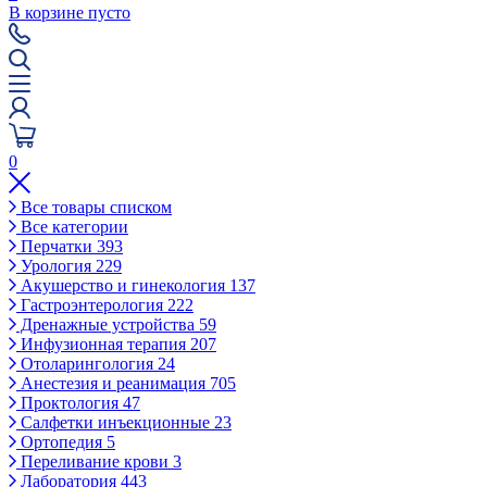
В корзине пусто
0
Все товары списком
Все категории
Перчатки
393
Урология
229
Акушерство и гинекология
137
Гастроэнтерология
222
Дренажные устройства
59
Инфузионная терапия
207
Отоларингология
24
Анестезия и реанимация
705
Проктология
47
Салфетки инъекционные
23
Ортопедия
5
Переливание крови
3
Лаборатория
443