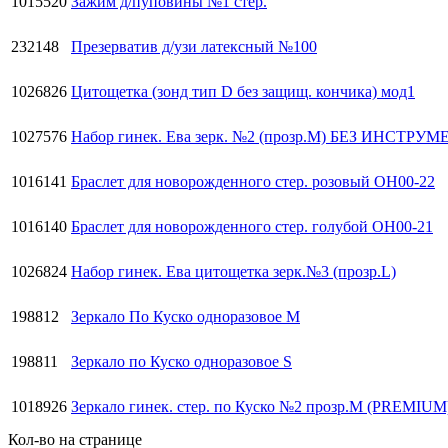
1015520
Зажим д/пуповины №1 стер.
232148
Презерватив д/узи латексный №100
1026826
Цитощетка (зонд тип D без защищ. кончика) мод1
1027576
Набор гинек. Ева зерк. №2 (прозр.М) БЕЗ ИНСТРУ
1016141
Браслет для новорожденного стер. розовый ОН00-22
1016140
Браслет для новорожденного стер. голубой ОН00-21
1026824
Набор гинек. Ева цитощетка зерк.№3 (прозр.L)
198812
Зеркало По Куско одноразовое M
198811
Зеркало по Куско одноразовое S
1018926
Зеркало гинек. стер. по Куско №2 прозр.M (PREMIUM
Кол-во на странице