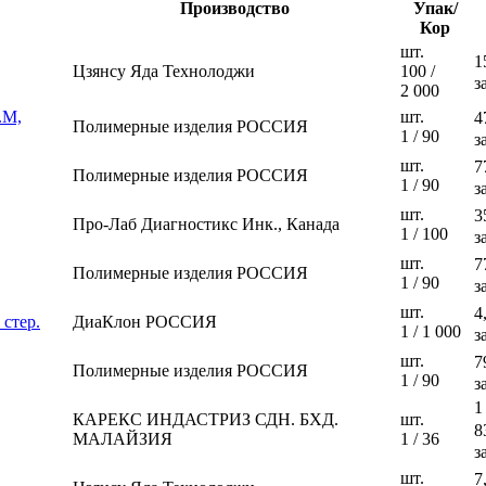
Производство
Упак/
Кор
шт.
1
Цзянсу Яда Технолоджи
100 /
з
2 000
.М,
шт.
4
Полимерные изделия РОССИЯ
1 / 90
з
шт.
7
Полимерные изделия РОССИЯ
1 / 90
з
шт.
3
Про-Лаб Диагностикс Инк., Канада
1 / 100
з
шт.
7
Полимерные изделия РОССИЯ
1 / 90
з
шт.
4
 стер.
ДиаКлон РОССИЯ
1 / 1 000
з
шт.
7
Полимерные изделия РОССИЯ
1 / 90
з
1
КАРЕКС ИНДАСТРИЗ СДН. БХД.
шт.
8
МАЛАЙЗИЯ
1 / 36
з
шт.
7