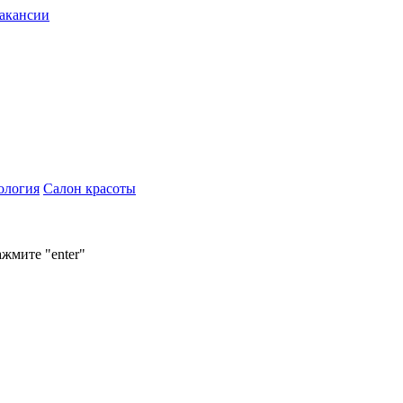
акансии
ология
Салон красоты
ажмите "enter"