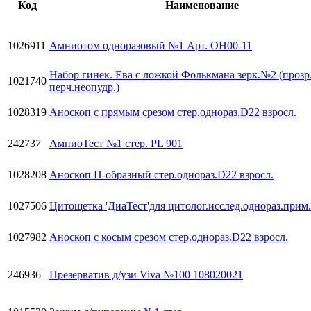
Код
Наименование
1026911
Амниотом одноразовый №1 Арт. ОН00-11
Набор гинек. Ева с ложкой Фолькмана зерк.№2 (прозр
1021740
перч.неопудр.)
1028319
Аноскоп с прямым срезом стер.однораз.D22 взросл.
242737
АмниоТест №1 стер. PL 901
1028208
Аноскоп П-образный стер.однораз.D22 взросл.
1027506
Цитощетка 'ДиаТест'для цитолог.исслед.однораз.прим.
1027982
Аноскоп с косым срезом стер.однораз.D22 взросл.
246936
Презерватив д/узи Vivа №100 108020021