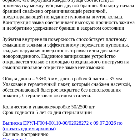
промежутку между зубцами другой бранши. Кольцо у начала
браншей снабжено ограничивающей ресничкой,
предотвращающей попадание пуповины внутрь кольца.
Конструкция замка обеспечивает высокую прочность зажима
и необратимо удерживает бранши в закрытом состоянии.
Зубчатая внутренняя поверхность способствует плотному
смыканию зажима и эффективному пережатию пуповины,
гладкая наружная поверхность атравматична для кожи
новорожденного. Надежное запирающее устройство
открывается только с помощью специального инструмента,
самопроизвольное открытие замка невозможно.
Общая длина – 53±0,5 мм, длина рабочей части – 35 мм.
Упакован в герметичный пакет, который снабжен насечкой,
обеспечивающей быстрое вскрытие без использования
ножниц. Стерилизован оксидом этилена.
Количество в упаковке/коробке 50/2500 шт
Срок годности 5 лет со дня стерилизации
Выписка ЕРУЛ-Г004-00110-00/02928272 с 09.07.2026 по
(скачать одним архивом)
Скачать постранично
Страница 1