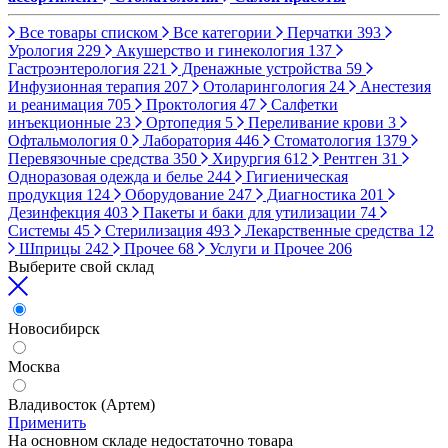
Все товары списком
Все категории
Перчатки
393
Урология
229
Акушерство и гинекология
137
Гастроэнтерология
221
Дренажные устройства
59
Инфузионная терапия
207
Отоларингология
24
Анестезия
и реанимация
705
Проктология
47
Салфетки
инъекционные
23
Ортопедия
5
Переливание крови
3
Офтальмология
0
Лаборатория
446
Стоматология
1379
Перевязочные средства
350
Хирургия
612
Рентген
31
Одноразовая одежда и белье
244
Гигиеническая
продукция
124
Оборудование
247
Диагностика
201
Дезинфекция
403
Пакеты и баки для утилизации
74
Системы
45
Стерилизация
493
Лекарственные средства
12
Шприцы
242
Прочее
68
Услуги и Прочее
206
Выберите свой склад
Новосибирск
Москва
Владивосток (Артем)
Применить
На основном складе недостаточно товара