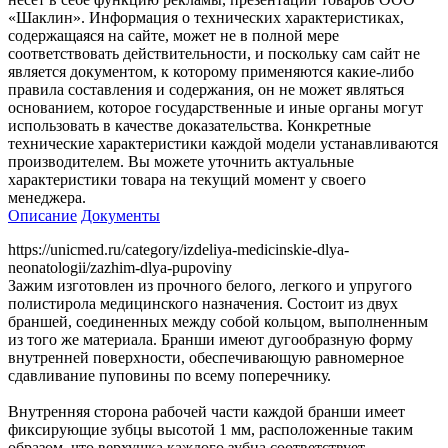
«Шаклин». Информация о технических характеристиках,
содержащаяся на сайте, может не в полной мере
соответствовать действительности, и поскольку сам сайт не
является документом, к которому применяются какие-либо
правила составления и содержания, он не может являться
основанием, которое государственные и иные органы могут
использовать в качестве доказательства. Конкретные
технические характеристики каждой модели устанавливаются
производителем. Вы можете уточнить актуальные
характеристики товара на текущий момент у своего
менеджера.
Описание
Документы
https://unicmed.ru/category/izdeliya-medicinskie-dlya-
neonatologii/zazhim-dlya-pupoviny
Зажим изготовлен из прочного белого, легкого и упругого
полистирола медицинского назначения. Состоит из двух
браншей, соединенных между собой кольцом, выполненным
из того же материала. Бранши имеют дугообразную форму
внутренней поверхности, обеспечивающую равномерное
сдавливание пуповины по всему поперечнику.
Внутренняя сторона рабочей части каждой бранши имеет
фиксирующие зубцы высотой 1 мм, расположенные таким
образом, что верхушка каждого зубца соответствует