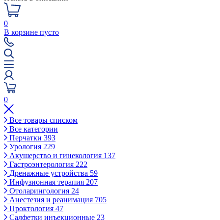
0
В корзине пусто
0
Все товары списком
Все категории
Перчатки
393
Урология
229
Акушерство и гинекология
137
Гастроэнтерология
222
Дренажные устройства
59
Инфузионная терапия
207
Отоларингология
24
Анестезия и реанимация
705
Проктология
47
Салфетки инъекционные
23