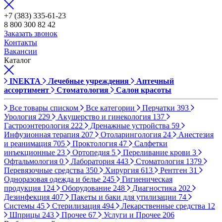
+7 (383) 335-61-23
8 800 300 82 42
Заказать звонок
Контакты
Вакансии
Каталог
INEKTA
Лечебные учреждения
Аптечный
ассортимент
Стоматология
Салон красоты
Все товары списком
Все категории
Перчатки
393
Урология
229
Акушерство и гинекология
137
Гастроэнтерология
222
Дренажные устройства
59
Инфузионная терапия
207
Отоларингология
24
Анестезия
и реанимация
705
Проктология
47
Салфетки
инъекционные
23
Ортопедия
5
Переливание крови
3
Офтальмология
0
Лаборатория
443
Стоматология
1379
Перевязочные средства
350
Хирургия
613
Рентген
31
Одноразовая одежда и белье
245
Гигиеническая
продукция
124
Оборудование
248
Диагностика
202
Дезинфекция
407
Пакеты и баки для утилизации
74
Системы
45
Стерилизация
494
Лекарственные средства
12
Шприцы
243
Прочее
67
Услуги и Прочее
206