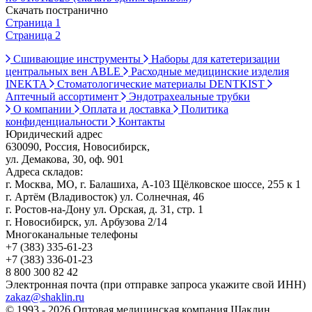
Скачать постранично
Страница 1
Страница 2
Сшивающие инструменты
Наборы для катетеризации
центральных вен ABLE
Расходные медицинские изделия
INEKTA
Стоматологические материалы DENTKIST
Аптечный ассортимент
Эндотрахеальные трубки
О компании
Оплата и доставка
Политика
конфиденциальности
Контакты
Юридический адрес
630090, Россия, Новосибирск,
ул. Демакова, 30, оф. 901
Адреса складов:
г. Москва, МО, г. Балашиха, А-103 Щёлковское шоссе, 255 к 1
г. Артём (Владивосток) ул. Солнечная, 46
г. Ростов-на-Дону ул. Орская, д. 31, стр. 1
г. Новосибирск, ул. Арбузова 2/14
Многоканальные телефоны
+7 (383) 335-61-23
+7 (383) 336-01-23
8 800 300 82 42
Электронная почта (при отправке запроса укажите свой ИНН)
zakaz@shaklin.ru
© 1993 - 2026 Оптовая медицинская компания Шаклин