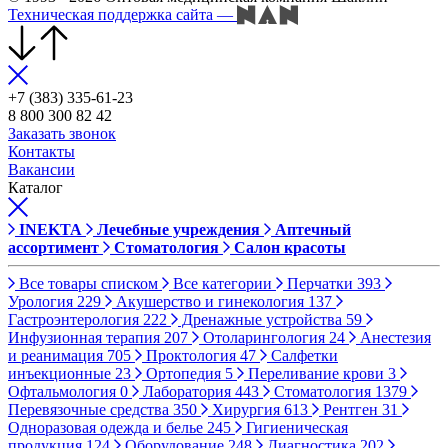
Техническая поддержка сайта
—
+7 (383) 335-61-23
8 800 300 82 42
Заказать звонок
Контакты
Вакансии
Каталог
INEKTA
Лечебные учреждения
Аптечный
ассортимент
Стоматология
Салон красоты
Все товары списком
Все категории
Перчатки
393
Урология
229
Акушерство и гинекология
137
Гастроэнтерология
222
Дренажные устройства
59
Инфузионная терапия
207
Отоларингология
24
Анестезия
и реанимация
705
Проктология
47
Салфетки
инъекционные
23
Ортопедия
5
Переливание крови
3
Офтальмология
0
Лаборатория
443
Стоматология
1379
Перевязочные средства
350
Хирургия
613
Рентген
31
Одноразовая одежда и белье
245
Гигиеническая
продукция
124
Оборудование
248
Диагностика
202