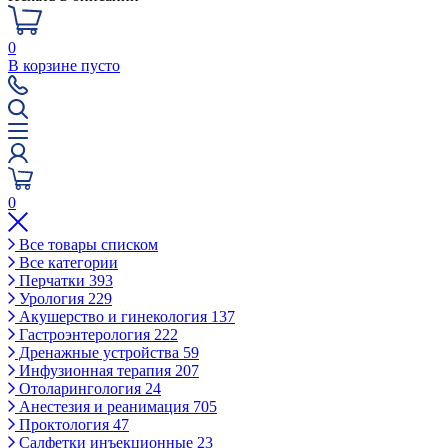
0
В корзине пусто
0
Все товары списком
Все категории
Перчатки
393
Урология
229
Акушерство и гинекология
137
Гастроэнтерология
222
Дренажные устройства
59
Инфузионная терапия
207
Отоларингология
24
Анестезия и реанимация
705
Проктология
47
Салфетки инъекционные
23