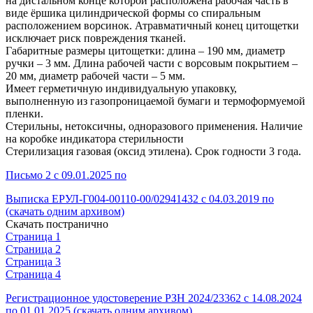
на дистальном конце которой расположена рабочая часть в
виде ёршика цилиндрической формы со спиральным
расположением ворсинок. Атравматичный конец цитощетки
исключает риск повреждения тканей.
Габаритные размеры цитощетки: длина – 190 мм, диаметр
ручки – 3 мм. Длина рабочей части с ворсовым покрытием –
20 мм, диаметр рабочей части – 5 мм.
Имеет герметичную индивидуальную упаковку,
выполненную из газопроницаемой бумаги и термоформуемой
пленки.
Стерильны, нетоксичны, одноразового применения. Наличие
на коробке индикатора стерильности
Стерилизация газовая (оксид этилена). Срок годности 3 года.
Письмо 2 с 09.01.2025 по
Выписка ЕРУЛ-Г004-00110-00/02941432 с 04.03.2019 по
(скачать одним архивом)
Скачать постранично
Страница 1
Страница 2
Страница 3
Страница 4
Регистрационное удостоверение РЗН 2024/23362 с 14.08.2024
по 01.01.2025 (скачать одним архивом)