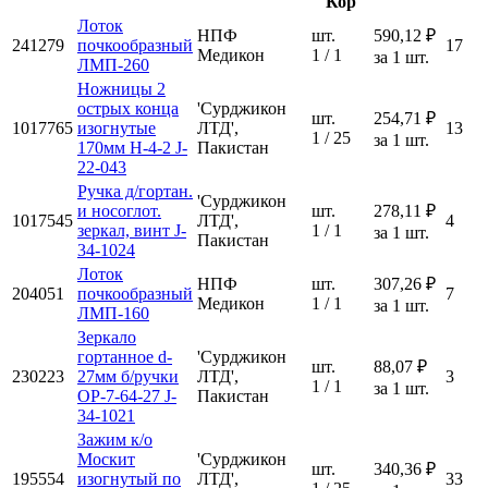
Кор
Лоток
НПФ
шт.
590,12 ₽
241279
почкообразный
17
Медикон
1 / 1
за 1 шт.
ЛМП-260
Ножницы 2
острых конца
'Сурджикон
шт.
254,71 ₽
1017765
изогнутые
ЛТД',
13
1 / 25
за 1 шт.
170мм Н-4-2 J-
Пакистан
22-043
Ручка д/гортан.
'Сурджикон
и носоглот.
шт.
278,11 ₽
1017545
ЛТД',
4
зеркал, винт J-
1 / 1
за 1 шт.
Пакистан
34-1024
Лоток
НПФ
шт.
307,26 ₽
204051
почкообразный
7
Медикон
1 / 1
за 1 шт.
ЛМП-160
Зеркало
гортанное d-
'Сурджикон
шт.
88,07 ₽
230223
27мм б/ручки
ЛТД',
3
1 / 1
за 1 шт.
ОР-7-64-27 J-
Пакистан
34-1021
Зажим к/о
Москит
'Сурджикон
шт.
340,36 ₽
195554
изогнутый по
ЛТД',
33