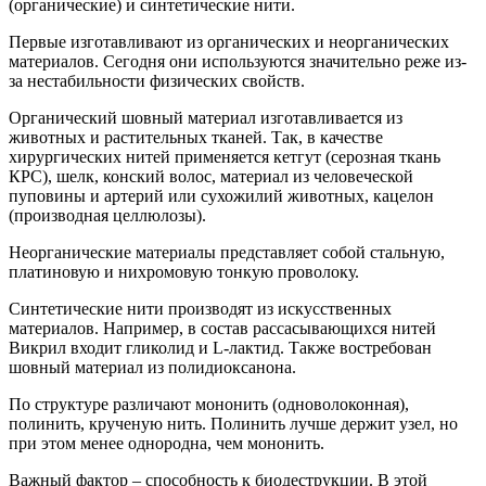
(органические) и синтетические нити.
Первые изготавливают из органических и неорганических
материалов. Сегодня они используются значительно реже из-
за нестабильности физических свойств.
Органический шовный материал изготавливается из
животных и растительных тканей. Так, в качестве
хирургических нитей применяется кетгут (серозная ткань
КРС), шелк, конский волос, материал из человеческой
пуповины и артерий или сухожилий животных, кацелон
(производная целлюлозы).
Неорганические материалы представляет собой стальную,
платиновую и нихромовую тонкую проволоку.
Синтетические нити производят из искусственных
материалов. Например, в состав рассасывающихся нитей
Викрил входит гликолид и L-лактид. Также востребован
шовный материал из полидиоксанона.
По структуре различают мононить (одноволоконная),
полинить, крученую нить. Полинить лучше держит узел, но
при этом менее однородна, чем мононить.
Важный фактор – способность к биодеструкции. В этой