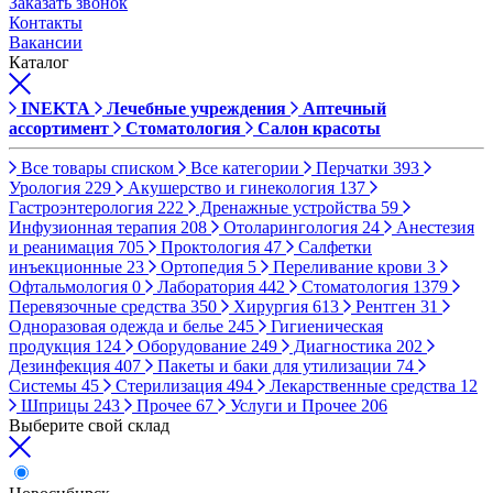
Заказать звонок
Контакты
Вакансии
Каталог
INEKTA
Лечебные учреждения
Аптечный
ассортимент
Стоматология
Салон красоты
Все товары списком
Все категории
Перчатки
393
Урология
229
Акушерство и гинекология
137
Гастроэнтерология
222
Дренажные устройства
59
Инфузионная терапия
208
Отоларингология
24
Анестезия
и реанимация
705
Проктология
47
Салфетки
инъекционные
23
Ортопедия
5
Переливание крови
3
Офтальмология
0
Лаборатория
442
Стоматология
1379
Перевязочные средства
350
Хирургия
613
Рентген
31
Одноразовая одежда и белье
245
Гигиеническая
продукция
124
Оборудование
249
Диагностика
202
Дезинфекция
407
Пакеты и баки для утилизации
74
Системы
45
Стерилизация
494
Лекарственные средства
12
Шприцы
243
Прочее
67
Услуги и Прочее
206
Выберите свой склад