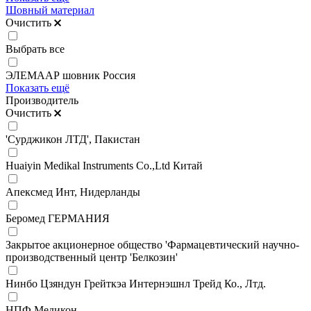
Шовный материал
Очистить
Выбрать все
ЭЛЕМААР шовник Россия
Показать ещё
Производитель
Очистить
'Сурджикон ЛТД', Пакистан
Huaiyin Medikal Instruments Co.,Ltd Китай
Апексмед Инт, Нидерланды
Беромед ГЕРМАНИЯ
Закрытое акционерное общество 'Фармацевтический научно-
производственный центр 'Белкозин'
Нинбо Цзяндун Грейткэа Интернэшнл Трейд Ко., Лтд.
НПФ Медикон