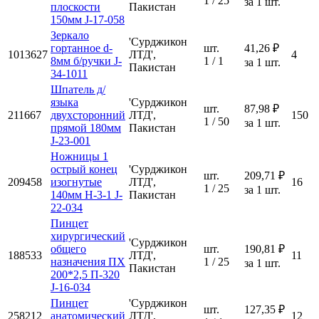
1 / 25
за 1 шт.
плоскости
Пакистан
150мм J-17-058
Зеркало
'Сурджикон
гортанное d-
шт.
41,26 ₽
1013627
ЛТД',
4
8мм б/ручки J-
1 / 1
за 1 шт.
Пакистан
34-1011
Шпатель д/
языка
'Сурджикон
шт.
87,98 ₽
211667
двухсторонний
ЛТД',
150
1 / 50
за 1 шт.
прямой 180мм
Пакистан
J-23-001
Ножницы 1
острый конец
'Сурджикон
шт.
209,71 ₽
209458
изогнутые
ЛТД',
16
1 / 25
за 1 шт.
140мм Н-3-1 J-
Пакистан
22-034
Пинцет
хирургический
'Сурджикон
общего
шт.
190,81 ₽
188533
ЛТД',
11
назначения ПХ
1 / 25
за 1 шт.
Пакистан
200*2,5 П-320
J-16-034
Пинцет
'Сурджикон
шт.
127,35 ₽
258212
анатомический
ЛТД',
12