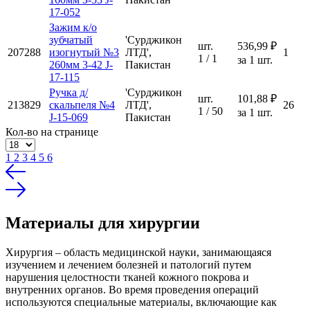
17-052
Зажим к/о
зубчатый
'Сурджикон
шт.
536,99 ₽
207288
изогнутый №3
ЛТД',
1
1 / 1
за 1 шт.
260мм 3-42 J-
Пакистан
17-115
Ручка д/
'Сурджикон
шт.
101,88 ₽
213829
скальпеля №4
ЛТД',
26
1 / 50
за 1 шт.
J-15-069
Пакистан
Кол-во на странице
1
2
3
4
5
6
Материалы для хирургии
Хирургия – область медицинской науки, занимающаяся
изучением и лечением болезней и патологий путем
нарушения целостности тканей кожного покрова и
внутренних органов. Во время проведения операций
используются специальные материалы, включающие как