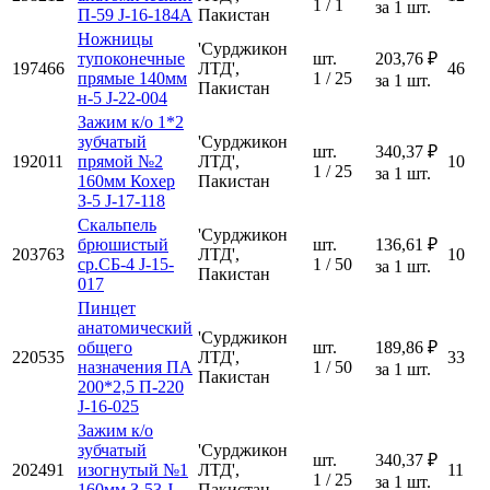
1 / 1
за 1 шт.
П-59 J-16-184А
Пакистан
Ножницы
'Сурджикон
тупоконечные
шт.
203,76 ₽
197466
ЛТД',
46
прямые 140мм
1 / 25
за 1 шт.
Пакистан
н-5 J-22-004
Зажим к/о 1*2
зубчатый
'Сурджикон
шт.
340,37 ₽
192011
прямой №2
ЛТД',
10
1 / 25
за 1 шт.
160мм Кохер
Пакистан
З-5 J-17-118
Скальпель
'Сурджикон
брюшистый
шт.
136,61 ₽
203763
ЛТД',
10
ср.СБ-4 J-15-
1 / 50
за 1 шт.
Пакистан
017
Пинцет
анатомический
'Сурджикон
общего
шт.
189,86 ₽
220535
ЛТД',
33
назначения ПА
1 / 50
за 1 шт.
Пакистан
200*2,5 П-220
J-16-025
Зажим к/о
зубчатый
'Сурджикон
шт.
340,37 ₽
202491
изогнутый №1
ЛТД',
11
1 / 25
за 1 шт.
160мм З-53 J-
Пакистан