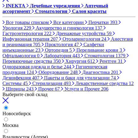
INEKTA
Лечебные учреждения
Аптечный
ассортимент
Стоматология
Салон красоты
Все товары списком
Все категории
Перчатки
393
Урология
229
Акушерство и гинекология
137
Гастроэнтерология
222
Дренажные устройства
59
Инфузионная терапия
207
Отоларингология
24
Анестезия
и реанимация
705
Проктология
47
Салфетки
инъекционные
23
Ортопедия
5
Переливание крови
3
Офтальмология
0
Лаборатория
443
Стоматология
1379
Перевязочные средства
350
Хирургия
612
Рентген
31
Одноразовая одежда и белье
244
Гигиеническая
продукция
124
Оборудование
248
Диагностика
201
Дезинфекция
407
Пакеты и баки для утилизации
74
Системы
45
Стерилизация
493
Лекарственные средства
12
Шприцы
243
Прочее
67
Услуги и Прочее
206
Выберите свой склад
Новосибирск
Москва
Владивосток (Артем)