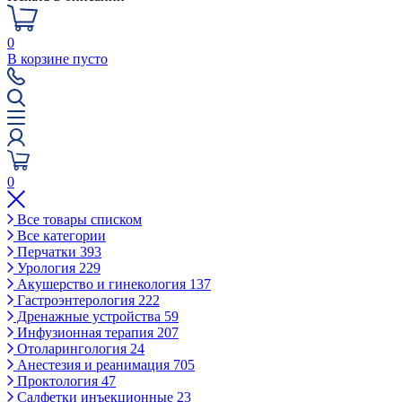
0
В корзине пусто
0
Все товары списком
Все категории
Перчатки
393
Урология
229
Акушерство и гинекология
137
Гастроэнтерология
222
Дренажные устройства
59
Инфузионная терапия
207
Отоларингология
24
Анестезия и реанимация
705
Проктология
47
Салфетки инъекционные
23