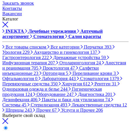
Заказать звонок
Контакты
Вакансии
Каталог
INEKTA
Лечебные учреждения
Аптечный
ассортимент
Стоматология
Салон красоты
Все товары списком
Все категории
Перчатки
393
Урология
229
Акушерство и гинекология
137
Гастроэнтерология
222
Дренажные устройства
59
Инфузионная терапия
207
Отоларингология
24
Анестезия
и реанимация
705
Проктология
47
Салфетки
инъекционные
23
Ортопедия
5
Переливание крови
3
Офтальмология
0
Лаборатория
443
Стоматология
1379
Перевязочные средства
350
Хирургия
612
Рентген
31
Одноразовая одежда и белье
244
Гигиеническая
продукция
124
Оборудование
247
Диагностика
201
Дезинфекция
406
Пакеты и баки для утилизации
74
Системы
45
Стерилизация
493
Лекарственные средства
12
Шприцы
243
Прочее
67
Услуги и Прочее
206
Выберите свой склад