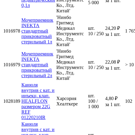
за 1 шт.
5 000
0,1л
Ко., Лтд.
Китай'
'Нинбо
Мочеприемник
Гритмед
INEKTA
Медикал
шт.
24,20 ₽
1016978
стандартный
1 76
Инструментс
10 / 250
за 1 шт.
прикроватный
Ко., Лтд.
стерильный 1л
Китай'
'Нинбо
Мочеприемник
Гритмед
INEKTA
Медикал
шт.
22,08 ₽
1016979
стандартный
> 10
Инструментс
10 / 250
за 1 шт.
прикроватный
Ко., Лтд.
стерильный 2л
Китай'
Канюля
внутрив с кат. и
инъекц. клап.
шт.
Харсория
4,80 ₽
1028189
HEALFLON
100 /
102
Хеалткере
за 1 шт.
размером 22G
1 000
REF
01220210IR
Канюля
внутрив с кат. и
инъекц. клап.
шт.