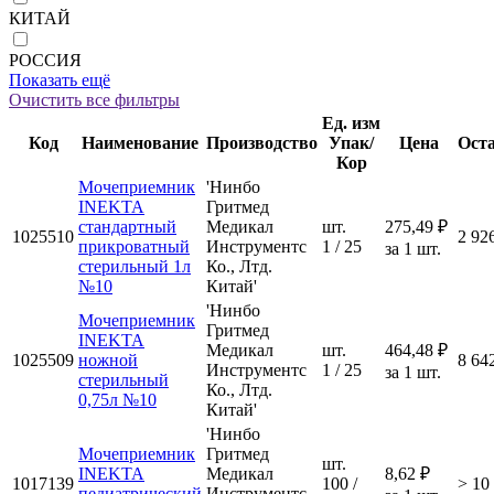
КИТАЙ
РОССИЯ
Показать ещё
Очистить все фильтры
Ед. изм
Код
Наименование
Производство
Упак/
Цена
Ост
Кор
Мочеприемник
'Нинбо
INEKTA
Гритмед
стандартный
Медикал
шт.
275,49 ₽
1025510
2 92
прикроватный
Инструментс
1 / 25
за 1 шт.
стерильный 1л
Ко., Лтд.
№10
Китай'
'Нинбо
Мочеприемник
Гритмед
INEKTA
Медикал
шт.
464,48 ₽
1025509
ножной
8 64
Инструментс
1 / 25
за 1 шт.
стерильный
Ко., Лтд.
0,75л №10
Китай'
'Нинбо
Мочеприемник
Гритмед
шт.
INEKTA
Медикал
8,62 ₽
1017139
100 /
> 10
педиатрический
Инструментс