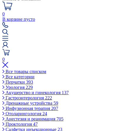
0
В корзине пусто
0
Все товары списком
Все категории
Перчатки
393
Урология
229
Акушерство и гинекология
137
Гастроэнтерология
222
Дренажные устройства
59
Инфузионная терапия
207
Отоларингология
24
Анестезия и реанимация
705
Проктология
47
Салфетки инъекционные
23