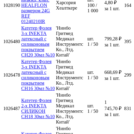
Харсория
4,80 ₽
1028190
HEALFLON
100 /
164
Хеалткере
за 1 шт.
размером 24G
1 000
REF
01240210IR
Катетер Фолея
'Нинбо
3-х INEKTA
Гритмед
латексный с
Медикал
шт.
799,28 ₽
1026480
395
силиконовым
Инструментс
1 / 50
за 1 шт.
покрытием
Ко., Лтд.
CH20 30мл №10
Китай'
Катетер Фолея
'Нинбо
3-х INEKTA
Гритмед
латексный с
Медикал
шт.
668,69 ₽
1026478
299
силиконовым
Инструментс
1 / 50
за 1 шт.
покрытием
Ко., Лтд.
CH16 30мл №10
Китай'
'Нинбо
Катетер Фолея
Гритмед
1
2-х INEKTA
Медикал
шт.
1026487
745,70 ₽
831
СИЛИКОН
Инструментс
1 / 50
за 1 шт.
CH18 30мл №10
Ко., Лтд.
Китай'
'Нинбо
Катетер Фолея
Гритмед