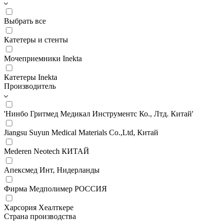
Выбрать все
Катетеры и стенты
Мочеприемники Inekta
Катетеры Inekta
Производитель
'Нинбо Гритмед Медикал Инструментс Ко., Лтд. Китай'
Jiangsu Suyun Medical Materials Co.,Ltd, Китай
Mederen Neotech КИТАЙ
Апексмед Инт, Нидерланды
Фирма Медполимер РОССИЯ
Харсория Хеалткере
Страна производства