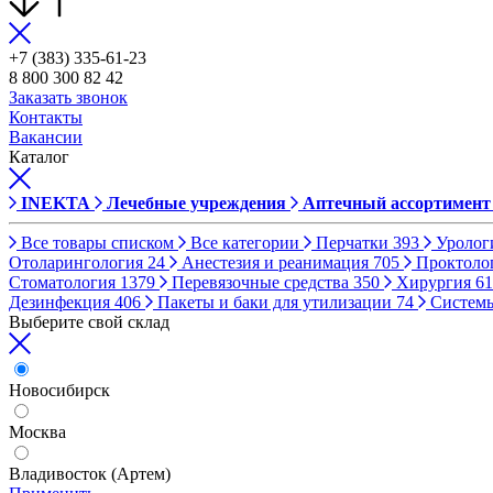
+7 (383) 335-61-23
8 800 300 82 42
Заказать звонок
Контакты
Вакансии
Каталог
INEKTA
Лечебные учреждения
Аптечный ассортимент
Все товары списком
Все категории
Перчатки
393
Уролог
Отоларингология
24
Анестезия и реанимация
705
Проктоло
Стоматология
1379
Перевязочные средства
350
Хирургия
61
Дезинфекция
406
Пакеты и баки для утилизации
74
Систем
Выберите свой склад
Новосибирск
Москва
Владивосток (Артем)