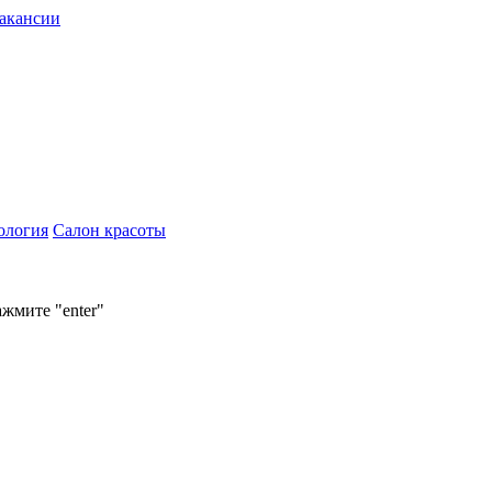
акансии
ология
Салон красоты
ажмите "enter"