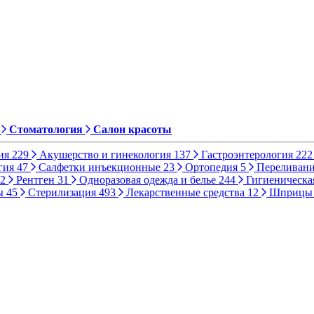
Стоматология
Салон красоты
ия
229
Акушерство и гинекология
137
Гастроэнтерология
222
гия
47
Салфетки инъекционные
23
Ортопедия
5
Переливани
2
Рентген
31
Одноразовая одежда и белье
244
Гигиеническа
ы
45
Стерилизация
493
Лекарственные средства
12
Шприц