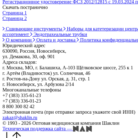
Регистрационное удостоверение ФСЗ 2012/12815 с 19.03.2024 п
Скачать постранично
Страница 1
Страница 2
Сшивающие инструменты
Наборы для катетеризации цент
ассортимент
Эндотрахеальные трубки
О компании
Оплата и доставка
Политика конфиденциаль
Юридический адрес
630090, Россия, Новосибирск,
ул. Демакова, 30, оф. 901
Адреса складов:
г. Москва, МО, г. Балашиха, А-103 Щёлковское шоссе, 255 к 1
г. Артём (Владивосток) ул. Солнечная, 46
г. Ростов-на-Дону ул. Орская, д. 31, стр. 1
г. Новосибирск, ул. Арбузова 2/14
Многоканальные телефоны
+7 (383) 335-61-23
+7 (383) 336-01-23
8 800 300 82 42
Электронная почта (при отправке запроса укажите свой ИНН)
zakaz@shaklin.ru
© 1993 - 2026 Оптовая медицинская компания Шаклин
Техническая поддержка сайта
—