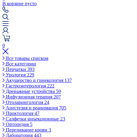
В корзине пусто
0
Все товары списком
Все категории
Перчатки
393
Урология
229
Акушерство и гинекология
137
Гастроэнтерология
222
Дренажные устройства
59
Инфузионная терапия
207
Отоларингология
24
Анестезия и реанимация
705
Проктология
47
Салфетки инъекционные
23
Ортопедия
5
Переливание крови
3
Лаборатория
443