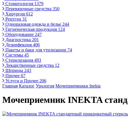
Стоматология
1379
Перевязочные средства
350
Хирургия
612
Рентген
31
Одноразовая одежда и белье
244
Гигиеническая продукция
124
Оборудование
247
Диагностика
201
Дезинфекция
406
Пакеты и баки для утилизации
74
Системы
45
Стерилизация
493
Лекарственные средства
12
Шприцы
243
Прочее
67
Услуги и Прочее
206
Главная
Каталог
Урология
Мочеприемники Inekta
Мочеприемник INEKTA станд