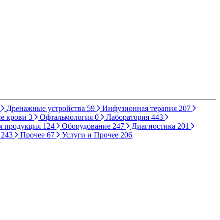
Дренажные устройства
59
Инфузионная терапия
207
е крови
3
Офтальмология
0
Лаборатория
443
я продукция
124
Оборудование
247
Диагностика
201
ы
243
Прочее
67
Услуги и Прочее
206