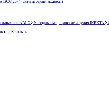
о 19.03.2074 (скачать одним архивом)
ральных вен ABLE
Расходные медицинские изделия INEKTA
С
ности
Контакты