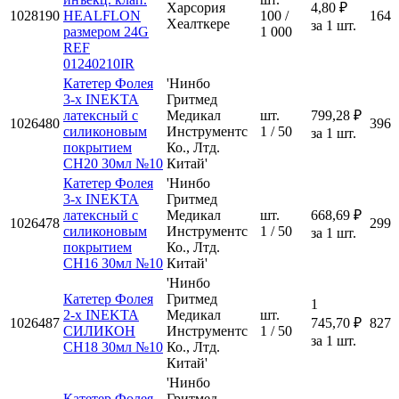
Харсория
4,80 ₽
1028190
HEALFLON
100 /
164
Хеалткере
за 1 шт.
размером 24G
1 000
REF
01240210IR
Катетер Фолея
'Нинбо
3-х INEKTA
Гритмед
латексный с
Медикал
шт.
799,28 ₽
1026480
396
силиконовым
Инструментс
1 / 50
за 1 шт.
покрытием
Ко., Лтд.
CH20 30мл №10
Китай'
Катетер Фолея
'Нинбо
3-х INEKTA
Гритмед
латексный с
Медикал
шт.
668,69 ₽
1026478
299
силиконовым
Инструментс
1 / 50
за 1 шт.
покрытием
Ко., Лтд.
CH16 30мл №10
Китай'
'Нинбо
Катетер Фолея
Гритмед
1
2-х INEKTA
Медикал
шт.
1026487
745,70 ₽
827
СИЛИКОН
Инструментс
1 / 50
за 1 шт.
CH18 30мл №10
Ко., Лтд.
Китай'
'Нинбо
Катетер Фолея
Гритмед