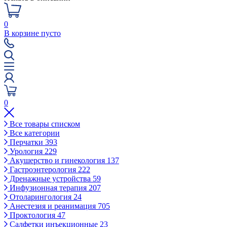
0
В корзине пусто
0
Все товары списком
Все категории
Перчатки
393
Урология
229
Акушерство и гинекология
137
Гастроэнтерология
222
Дренажные устройства
59
Инфузионная терапия
207
Отоларингология
24
Анестезия и реанимация
705
Проктология
47
Салфетки инъекционные
23