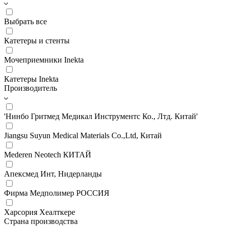
Выбрать все
Катетеры и стенты
Мочеприемники Inekta
Катетеры Inekta
Производитель
'Нинбо Гритмед Медикал Инструментс Ко., Лтд. Китай'
Jiangsu Suyun Medical Materials Co.,Ltd, Китай
Mederen Neotech КИТАЙ
Апексмед Инт, Нидерланды
Фирма Медполимер РОССИЯ
Харсория Хеалткере
Страна производства