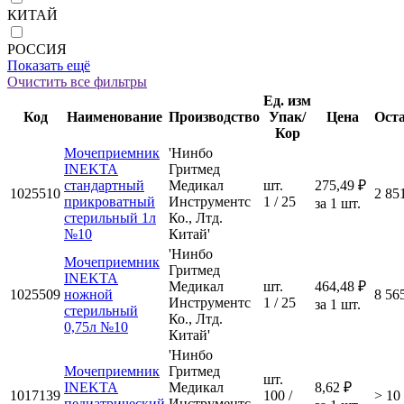
КИТАЙ
РОССИЯ
Показать ещё
Очистить все фильтры
Ед. изм
Код
Наименование
Производство
Упак/
Цена
Ост
Кор
Мочеприемник
'Нинбо
INEKTA
Гритмед
стандартный
Медикал
шт.
275,49 ₽
1025510
2 85
прикроватный
Инструментс
1 / 25
за 1 шт.
стерильный 1л
Ко., Лтд.
№10
Китай'
'Нинбо
Мочеприемник
Гритмед
INEKTA
Медикал
шт.
464,48 ₽
1025509
ножной
8 56
Инструментс
1 / 25
за 1 шт.
стерильный
Ко., Лтд.
0,75л №10
Китай'
'Нинбо
Мочеприемник
Гритмед
шт.
INEKTA
Медикал
8,62 ₽
1017139
100 /
> 10
педиатрический
Инструментс