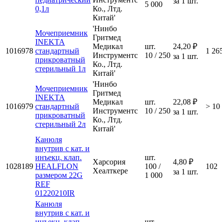
за 1 шт.
5 000
0,1л
Ко., Лтд.
Китай'
'Нинбо
Мочеприемник
Гритмед
INEKTA
Медикал
шт.
24,20 ₽
1016978
стандартный
1 26
Инструментс
10 / 250
за 1 шт.
прикроватный
Ко., Лтд.
стерильный 1л
Китай'
'Нинбо
Мочеприемник
Гритмед
INEKTA
Медикал
шт.
22,08 ₽
1016979
стандартный
> 10
Инструментс
10 / 250
за 1 шт.
прикроватный
Ко., Лтд.
стерильный 2л
Китай'
Канюля
внутрив с кат. и
инъекц. клап.
шт.
Харсория
4,80 ₽
1028189
HEALFLON
100 /
102
Хеалткере
за 1 шт.
размером 22G
1 000
REF
01220210IR
Канюля
внутрив с кат. и
инъекц. клап.
шт.