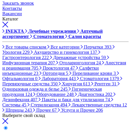
Заказать звонок
Контакты
Вакансии
Каталог
INEKTA
Лечебные учреждения
Аптечный
ассортимент
Стоматология
Салон красоты
Все товары списком
Все категории
Перчатки
393
Урология
229
Акушерство и гинекология
137
Гастроэнтерология
222
Дренажные устройства
59
Инфузионная терапия
207
Отоларингология
24
Анестезия
и реанимация
705
Проктология
47
Салфетки
инъекционные
23
Ортопедия
5
Переливание крови
3
Офтальмология
0
Лаборатория
443
Стоматология
1379
Перевязочные средства
350
Хирургия
613
Рентген
31
Одноразовая одежда и белье
245
Гигиеническая
продукция
124
Оборудование
248
Диагностика
202
Дезинфекция
407
Пакеты и баки для утилизации
74
Системы
45
Стерилизация
494
Лекарственные средства
12
Шприцы
243
Прочее
67
Услуги и Прочее
206
Выберите свой склад