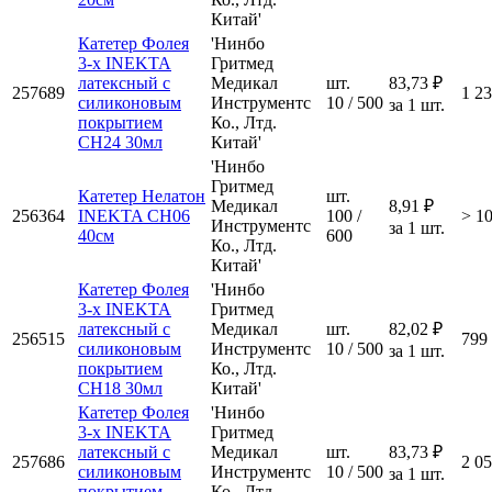
Китай'
Катетер Фолея
'Нинбо
3-х INEKTA
Гритмед
латексный с
Медикал
шт.
83,73 ₽
257689
1 2
силиконовым
Инструментс
10 / 500
за 1 шт.
покрытием
Ко., Лтд.
CH24 30мл
Китай'
'Нинбо
Гритмед
Катетер Нелатон
шт.
Медикал
8,91 ₽
256364
INEKTA CH06
100 /
> 1
Инструментс
за 1 шт.
40см
600
Ко., Лтд.
Китай'
Катетер Фолея
'Нинбо
3-х INEKTA
Гритмед
латексный с
Медикал
шт.
82,02 ₽
256515
799
силиконовым
Инструментс
10 / 500
за 1 шт.
покрытием
Ко., Лтд.
CH18 30мл
Китай'
Катетер Фолея
'Нинбо
3-х INEKTA
Гритмед
латексный с
Медикал
шт.
83,73 ₽
257686
2 0
силиконовым
Инструментс
10 / 500
за 1 шт.
покрытием
Ко., Лтд.