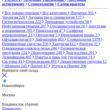
ассортимент
Стоматология
Салон красоты
Все товары списком
Все категории
Перчатки
393
Урология
229
Акушерство и гинекология
137
Гастроэнтерология
222
Дренажные устройства
59
Инфузионная терапия
207
Отоларингология
24
Анестезия
и реанимация
705
Проктология
47
Салфетки
инъекционные
23
Ортопедия
5
Переливание крови
3
Офтальмология
0
Лаборатория
443
Стоматология
1379
Перевязочные средства
350
Хирургия
612
Рентген
31
Одноразовая одежда и белье
244
Гигиеническая
продукция
124
Оборудование
248
Диагностика
201
Дезинфекция
407
Пакеты и баки для утилизации
74
Системы
45
Стерилизация
493
Лекарственные средства
12
Шприцы
243
Прочее
67
Услуги и Прочее
206
Выберите свой склад
Новосибирск
Москва
Владивосток (Артем)
Применить