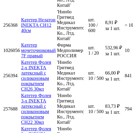
Китай'
'Нинбо
Гритмед
Катетер Нелатон
шт.
Медикал
8,91 ₽
256368
INEKTA CH12
100 /
> 1
Инструментс
за 1 шт.
40см
600
Ко., Лтд.
Китай'
Катетер
Фирма
шт.
532,96 ₽
1026056
мочеточниковый
Медполимер
10
1 / 20
за 1 шт.
7F правый
РОССИЯ
Катетер Фолея
'Нинбо
2-х INEKTA
Гритмед
латексный с
Медикал
шт.
66,00 ₽
256394
841
силиконовым
Инструментс
10 / 500
за 1 шт.
покрытием
Ко., Лтд.
CH26 30мл
Китай'
Катетер Фолея
'Нинбо
3-х INEKTA
Гритмед
латексный с
Медикал
шт.
83,73 ₽
257688
794
силиконовым
Инструментс
10 / 500
за 1 шт.
покрытием
Ко., Лтд.
CH22 30мл
Китай'
Катетер Фолея
'Нинбо