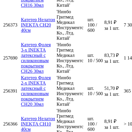
CH16 30мл
Китай'
'Нинбо
Гритмед
Катетер Нелатон
шт.
Медикал
8,91 ₽
256373
INEKTA CH20
100 /
7 3
Инструментс
за 1 шт.
40см
600
Ко., Лтд.
Китай'
Катетер Фолея
'Нинбо
3-х INEKTA
Гритмед
латексный с
Медикал
шт.
83,73 ₽
257690
1 1
силиконовым
Инструментс
10 / 500
за 1 шт.
покрытием
Ко., Лтд.
CH26 30мл
Китай'
Катетер Фолея
'Нинбо
2-х INEKTA
Гритмед
латексный с
Медикал
шт.
51,70 ₽
256391
365
силиконовым
Инструментс
10 / 500
за 1 шт.
покрытием
Ко., Лтд.
CH20 30мл
Китай'
'Нинбо
Гритмед
Катетер Нелатон
шт.
Медикал
8,91 ₽
256366
INEKTA CH10
100 /
> 1
Инструментс
за 1 шт.
40см
600
Ко., Лтд.