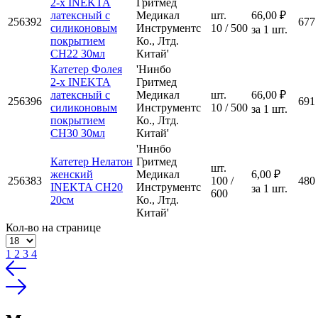
2-х INEKTA
Гритмед
латексный с
Медикал
шт.
66,00 ₽
256392
677
силиконовым
Инструментс
10 / 500
за 1 шт.
покрытием
Ко., Лтд.
CH22 30мл
Китай'
Катетер Фолея
'Нинбо
2-х INEKTA
Гритмед
латексный с
Медикал
шт.
66,00 ₽
256396
691
силиконовым
Инструментс
10 / 500
за 1 шт.
покрытием
Ко., Лтд.
CH30 30мл
Китай'
'Нинбо
Катетер Нелатон
Гритмед
шт.
женский
Медикал
6,00 ₽
256383
100 /
480
INEKTA CH20
Инструментс
за 1 шт.
600
20см
Ко., Лтд.
Китай'
Кол-во на странице
1
2
3
4