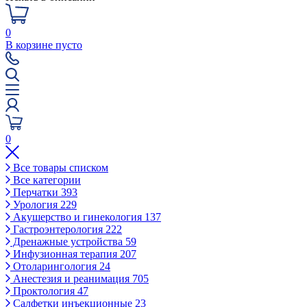
0
В корзине пусто
0
Все товары списком
Все категории
Перчатки
393
Урология
229
Акушерство и гинекология
137
Гастроэнтерология
222
Дренажные устройства
59
Инфузионная терапия
207
Отоларингология
24
Анестезия и реанимация
705
Проктология
47
Салфетки инъекционные
23