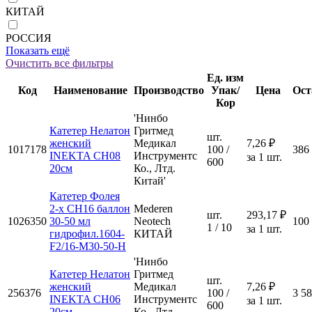
КИТАЙ
РОССИЯ
Показать ещё
Очистить все фильтры
Ед. изм
Код
Наименование
Производство
Упак/
Цена
Ост
Кор
'Нинбо
Катетер Нелатон
Гритмед
шт.
женский
Медикал
7,26 ₽
1017178
100 /
386
INEKTA CH08
Инструментс
за 1 шт.
600
20см
Ко., Лтд.
Китай'
Катетер Фолея
2-х CH16 баллон
Mederen
шт.
293,17 ₽
1026350
30-50 мл
Neotech
100
1 / 10
за 1 шт.
гидрофил.1604-
КИТАЙ
F2/16-M30-50-Н
'Нинбо
Катетер Нелатон
Гритмед
шт.
женский
Медикал
7,26 ₽
256376
100 /
3 5
INEKTA CH06
Инструментс
за 1 шт.
600
20см
Ко., Лтд.