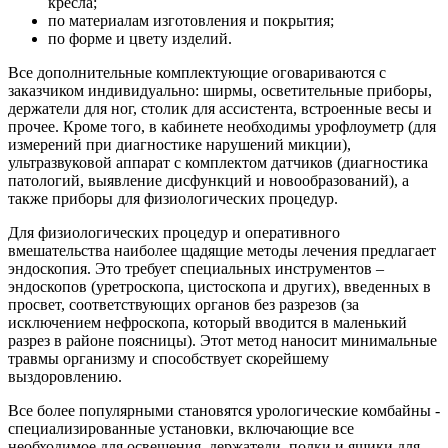
кресла;
по материалам изготовления и покрытия;
по форме и цвету изделий.
Все дополнительные комплектующие оговариваются с
заказчиком индивидуально: ширмы, осветительные приборы,
держатели для ног, столик для ассистента, встроенные весы и
прочее. Кроме того, в кабинете необходимы урофлоуметр (для
измерений при диагностике нарушений микции),
ультразвуковой аппарат с комплектом датчиков (диагностика
патологий, выявление дисфункций и новообразований), а
также приборы для физиологических процедур.
Для физиологических процедур и оперативного
вмешательства наиболее щадящие методы лечения предлагает
эндоскопия. Это требует специальных инструментов –
эндоскопов (уретроскопа, цистоскопа и других), введенных в
просвет, соответствующих органов без разрезов (за
исключением нефроскопа, который вводится в маленький
разрез в районе поясницы). Этот метод наносит минимальные
травмы организму и способствует скорейшему
выздоровлению.
Все более популярными становятся урологические комбайны -
специализированные установки, включающие все
необходимое для освещения, держатели, полки и ящики для