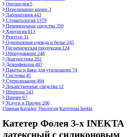
Ортопедия
5
Переливание крови
3
Лаборатория
443
Стоматология
1379
Перевязочные средства
350
Хирургия
613
Рентген
31
Одноразовая одежда и белье
245
Гигиеническая продукция
124
Оборудование
248
Диагностика
202
Дезинфекция
407
Пакеты и баки для утилизации
74
Системы
45
Стерилизация
494
Лекарственные средства
12
Шприцы
243
Прочее
67
Услуги и Прочее
206
Главная
Каталог
Урология
Катетеры Inekta
Катетер Фолея 3-х INEKTA
латексный с силиконовым