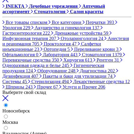
INEKTA
Лечебные учреждения
Аптечный
ассортимент
Стоматология
Салон красоты
Все товары списком
Все категории
Перчатки
393
Урология
229
Акушерство и гинекология
137
Гастроэнтерология
222
Дренажные устройства
59
Инфузионная терапия
207
Отоларингология
24
Анестезия
и реанимация
705
Проктология
47
Салфетки
инъекционные
23
Ортопедия
5
Переливание крови
3
Офтальмология
0
Лаборатория
443
Стоматология
1379
Перевязочные средства
350
Хирургия
613
Рентген
31
Одноразовая одежда и белье
245
Гигиеническая
продукция
124
Оборудование
248
Диагностика
202
Дезинфекция
407
Пакеты и баки для утилизации
74
Системы
45
Стерилизация
494
Лекарственные средства
12
Шприцы
243
Прочее
67
Услуги и Прочее
206
Выберите свой склад
Новосибирск
Москва
Владивосток (Артем)