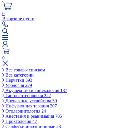
0
В корзине пусто
0
Все товары списком
Все категории
Перчатки
393
Урология
229
Акушерство и гинекология
137
Гастроэнтерология
222
Дренажные устройства
59
Инфузионная терапия
207
Отоларингология
24
Анестезия и реанимация
705
Проктология
47
Салфетки инъекционные
23