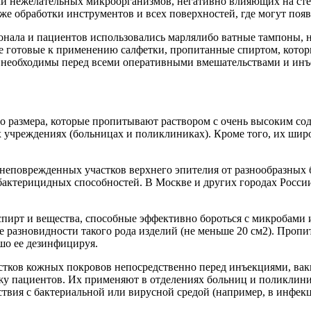
ми нежелательных микроорганизмов, негативно влияющих на сте
же обработки инструментов и всех поверхностей, где могут поя
нала и пациентов использовались марлялибо ватные тампоны, н
же готовые к применению салфетки, пропитанные спиртом, кото
и необходимы перед всеми оперативными вмешательствами и инъ
 размера, которые пропитывают раствором с очень высоким сод
учреждениях (больницах и поликлиниках). Кроме того, их широк
.
неповрежденных участков верхнего эпителия от разнообразных 
 бактерицидных способностей. В Москве и других городах Росси
спирт и вещества, способные эффективно бороться с микробам
 разновидности такого рода изделий (не меньше 20 см2). Пропит
ошо ее дезинфицируя.
астков кожных покровов непосредственно перед инъекциями, в
жу пациентов. Их применяют в отделениях больниц и поликлини
йствия с бактериальной или вирусной средой (например, в инфе