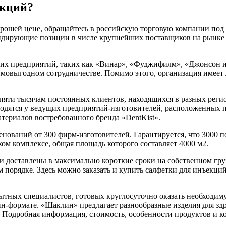
екций?
орошей цене, обращайтесь в российскую торговую компании под
ла лидирующие позиции в числе крупнейших поставщиков на рынк
их предприятий, таких как «Винар», «Фуджифилм», «Джонсон и
овыгодном сотрудничестве. Помимо этого, организация имеет 
яти тысячам постоянных клиентов, находящихся в разных регио
дятся у ведущих предприятий-изготовителей, расположенных по 
ериалов востребованного бренда «DentKist».
ований от 300 фирм-изготовителей. Гарантируется, что 3000 п
ом комплексе, общая площадь которого составляет 4000 м2.
 и доставлены в максимально короткие сроки на собственном г
 порядке. Здесь можно заказать и купить салфетки для инъекци
ытных специалистов, готовых круглосуточно оказать необходи
айн-формате. «Шаклин» предлагает разнообразные изделия для з
. Подробная информация, стоимость, особенности продуктов и 