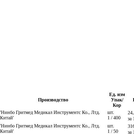
Ед. изм
Производство
Упак/
Кор
'Нинбо Гритмед Медикал Инструментс Ко., Лтд.
шт.
24,
Китай'
1 / 400
за 
'Нинбо Гритмед Медикал Инструментс Ко., Лтд.
шт.
31
Китай'
1 / 50
за 