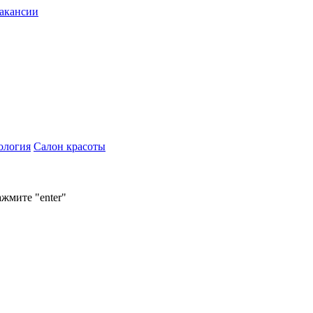
акансии
ология
Салон красоты
ажмите "enter"