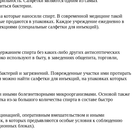
рильность. Салфетки являются одним из самых
виться бактерии.
а которые наносили спирт. В современной медицине такой
рые продаются в упаковках. Каждое учреждение ежедневно в
екциями (специальные салфетки для инъекций).
ержанием спирта без каких-либо других антисептических
о используют в быту, в заведениях общепита, торговли,
бактерий и загрязнений. Поврежденные участки ими протирать
и можно найти салфетки для инъекций, на упаковках которых
и и иными болезнетворными микроорганизмами. Основой также
ка из-за большого количества спирта в составе быстро
акцинацией, оперативным вмешательством и иными
к, в которых предъявляются особые условия к соблюдению
кционных блоках).