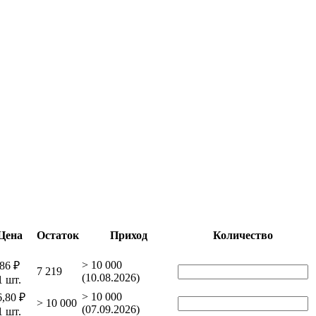
Цена
Остаток
Приход
Количество
> 10 000
86 ₽
7 219
(10.08.2026)
1 шт.
> 10 000
6,80 ₽
> 10 000
(07.09.2026)
1 шт.