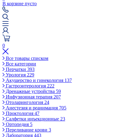
В корзине пусто
0
Все товары списком
Все категории
Перчатки
393
Урология
229
Акушерство и гинекология
137
Гастроэнтерология
222
Дренажные устройства
59
Инфузионная терапия
207
Отоларингология
24
Анестезия и реанимация
705
Проктология
47
Салфетки инъекционные
23
Ортопедия
5
Переливание крови
3
Лаборатория
443