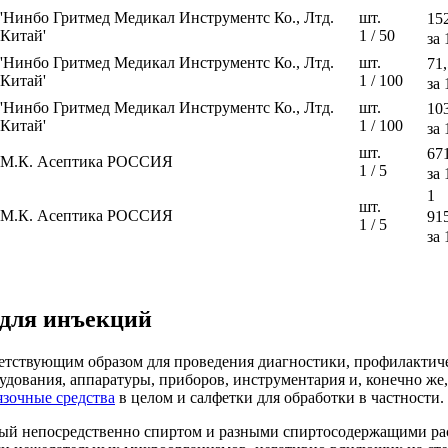
'Нинбо Гритмед Медикал Инструментс Ко., Лтд.
шт.
15
Китай'
1 / 50
за 
'Нинбо Гритмед Медикал Инструментс Ко., Лтд.
шт.
71,
Китай'
1 / 100
за 
'Нинбо Гритмед Медикал Инструментс Ко., Лтд.
шт.
10
Китай'
1 / 100
за 
шт.
67
М.К. Асептика РОССИЯ
1 / 5
за 
1
шт.
М.К. Асептика РОССИЯ
91
1 / 5
за 
 для инъекций
тствующим образом для проведения диагностики, профилактиче
рудования, аппаратуры, приборов, инструментария и, конечно ж
язочные средства
в целом и салфетки для обработки в частности.
ый непосредственно спиртом и разными спиртосодержащими рас