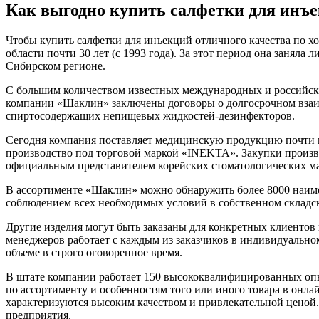
Как выгодно купить салфетки для инъ
Чтобы
купить салфетки для инъекций отличного качества по х
области почти 30 лет (с 1993 года). За этот период она заня
Сибирском регионе.
С большим количеством известных международных и российск
компании «Шаклин» заключены договоры о долгосрочном взаим
спиртосодержащих непищевых жидкостей-дезинфекторов.
Сегодня компания поставляет медицинскую продукцию почти п
производство под торговой маркой «INEKTA». Закупки произво
официальным представителем корейских стоматологических мат
В ассортименте «Шаклин» можно обнаружить более 8000 наимен
соблюдением всех необходимых условий в собственном складск
Другие изделия могут быть заказаны для конкретных клиентов
менеджеров работает с каждым из заказчиков в индивидуальном
объеме в строго оговоренное время.
В штате компании работает 150 высококвалифицированных оп
по ассортименту и особенностям того или иного товара в онл
характеризуются высоким качеством и привлекательной ценой
предприятия.