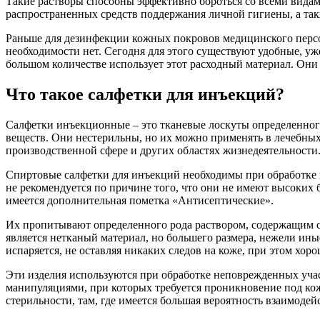
Такие растворы способны эффективно бороться со всеми вида
распространенных средств поддержания личной гигиены, а так
Раньше для дезинфекции кожных покровов медицинского персо
необходимости нет. Сегодня для этого существуют удобные, у
большом количестве использует этот расходный материал. Он
Что такое салфетки для инъекций?
Салфетки инъекционные – это тканевые лоскуты определенного
веществ. Они нестерильны, но их можно применять в лечебных 
производственной сфере и других областях жизнедеятельности
Спиртовые салфетки для инъекций необходимы при обработке 
не рекомендуется по причине того, что они не имеют высоких
имеется дополнительная пометка «Антисептические».
Их пропитывают определенного рода раствором, содержащим 
является нетканый материал, но большего размера, нежели иные
испаряется, не оставляя никаких следов на коже, при этом хор
Эти изделия используются при обработке неповрежденных уч
манипуляциями, при которых требуется проникновение под ко
стерильности, там, где имеется большая вероятность взаимоде