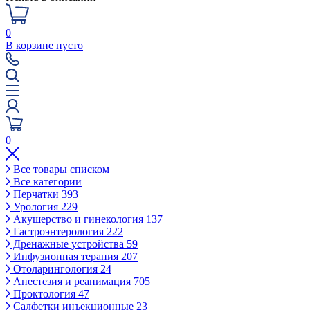
0
В корзине пусто
0
Все товары списком
Все категории
Перчатки
393
Урология
229
Акушерство и гинекология
137
Гастроэнтерология
222
Дренажные устройства
59
Инфузионная терапия
207
Отоларингология
24
Анестезия и реанимация
705
Проктология
47
Салфетки инъекционные
23