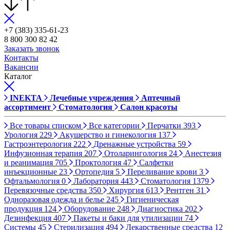
+7 (383) 335-61-23
8 800 300 82 42
Заказать звонок
Контакты
Вакансии
Каталог
INEKTA
Лечебные учреждения
Аптечный
ассортимент
Стоматология
Салон красоты
Все товары списком
Все категории
Перчатки
393
Урология
229
Акушерство и гинекология
137
Гастроэнтерология
222
Дренажные устройства
59
Инфузионная терапия
207
Отоларингология
24
Анестезия
и реанимация
705
Проктология
47
Салфетки
инъекционные
23
Ортопедия
5
Переливание крови
3
Офтальмология
0
Лаборатория
443
Стоматология
1379
Перевязочные средства
350
Хирургия
613
Рентген
31
Одноразовая одежда и белье
245
Гигиеническая
продукция
124
Оборудование
248
Диагностика
202
Дезинфекция
407
Пакеты и баки для утилизации
74
Системы
45
Стерилизация
494
Лекарственные средства
12