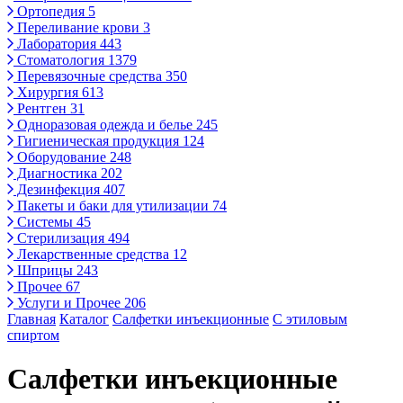
Ортопедия
5
Переливание крови
3
Лаборатория
443
Стоматология
1379
Перевязочные средства
350
Хирургия
613
Рентген
31
Одноразовая одежда и белье
245
Гигиеническая продукция
124
Оборудование
248
Диагностика
202
Дезинфекция
407
Пакеты и баки для утилизации
74
Системы
45
Стерилизация
494
Лекарственные средства
12
Шприцы
243
Прочее
67
Услуги и Прочее
206
Главная
Каталог
Салфетки инъекционные
С этиловым
спиртом
Салфетки инъекционные