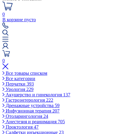
0
В корзине пусто
0
Все товары списком
Все категории
Перчатки
393
Урология
229
Акушерство и гинекология
137
Гастроэнтерология
222
Дренажные устройства
59
Инфузионная терапия
207
Отоларингология
24
Анестезия и реанимация
705
Проктология
47
Салфетки инъекционные
23