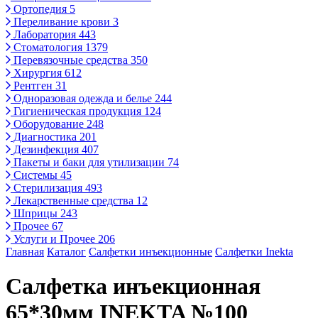
Ортопедия
5
Переливание крови
3
Лаборатория
443
Стоматология
1379
Перевязочные средства
350
Хирургия
612
Рентген
31
Одноразовая одежда и белье
244
Гигиеническая продукция
124
Оборудование
248
Диагностика
201
Дезинфекция
407
Пакеты и баки для утилизации
74
Системы
45
Стерилизация
493
Лекарственные средства
12
Шприцы
243
Прочее
67
Услуги и Прочее
206
Главная
Каталог
Салфетки инъекционные
Салфетки Inekta
Салфетка инъекционная
65*30мм INEKTA №100