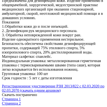
Предназначена для дезинфекции кожи. Изделие применимо в
общеврачебной, хирургической, медсестринской практике
медицинских организаций при оказании стационарной,
амбулаторной, скорой, неотложной медицинской помощи и в
домашних условиях.
Показания
1.Обработки кожи до и после инъекций.
2. Дезинфекция рук медицинского персонала.
3. Обработка неповрежденной кожи вокруг ран.
Изделие однократного применения нестерильное.
Безопасность обеспечена свойствами дезинфицирующей
пропитки, содержащей 75% этилового спирта, 5%
изопропилового спирта, 20% дистиллированной воды.
Материал салфетки: спанлейс.
Индивидуальная упаковка: металлизированная герметичная
упаковка с термосвариваемыми швами (типа саше), которая
легко вскрывается без использования ножниц.
Групповая упаковка: 100 шт
Срок годности : 5 лет с даты изготовления
Регистрационное удостоверение РЗН 2013/822 с 02.03.2020 по
02.03.2070 (скачать одним архивом)
Скачать постранично
Страница 1
Страница 2