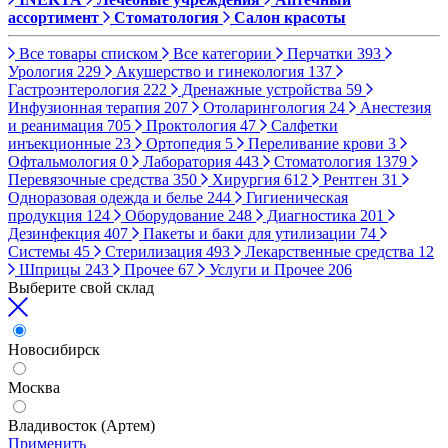
ассортимент
Стоматология
Салон красоты
Все товары списком
Все категории
Перчатки
393
Урология
229
Акушерство и гинекология
137
Гастроэнтерология
222
Дренажные устройства
59
Инфузионная терапия
207
Отоларингология
24
Анестезия
и реанимация
705
Проктология
47
Салфетки
инъекционные
23
Ортопедия
5
Переливание крови
3
Офтальмология
0
Лаборатория
443
Стоматология
1379
Перевязочные средства
350
Хирургия
612
Рентген
31
Одноразовая одежда и белье
244
Гигиеническая
продукция
124
Оборудование
248
Диагностика
201
Дезинфекция
407
Пакеты и баки для утилизации
74
Системы
45
Стерилизация
493
Лекарственные средства
12
Шприцы
243
Прочее
67
Услуги и Прочее
206
Выберите свой склад
Новосибирск
Москва
Владивосток (Артем)
Применить