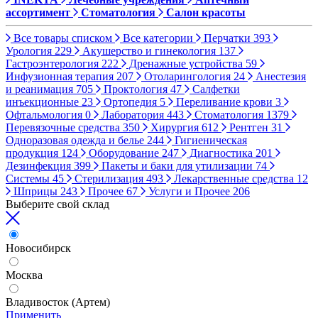
ассортимент
Стоматология
Салон красоты
Все товары списком
Все категории
Перчатки
393
Урология
229
Акушерство и гинекология
137
Гастроэнтерология
222
Дренажные устройства
59
Инфузионная терапия
207
Отоларингология
24
Анестезия
и реанимация
705
Проктология
47
Салфетки
инъекционные
23
Ортопедия
5
Переливание крови
3
Офтальмология
0
Лаборатория
443
Стоматология
1379
Перевязочные средства
350
Хирургия
612
Рентген
31
Одноразовая одежда и белье
244
Гигиеническая
продукция
124
Оборудование
247
Диагностика
201
Дезинфекция
399
Пакеты и баки для утилизации
74
Системы
45
Стерилизация
493
Лекарственные средства
12
Шприцы
243
Прочее
67
Услуги и Прочее
206
Выберите свой склад
Новосибирск
Москва
Владивосток (Артем)
Применить