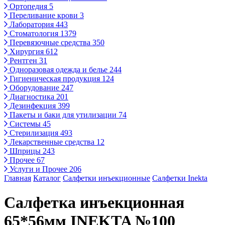
Ортопедия
5
Переливание крови
3
Лаборатория
443
Стоматология
1379
Перевязочные средства
350
Хирургия
612
Рентген
31
Одноразовая одежда и белье
244
Гигиеническая продукция
124
Оборудование
247
Диагностика
201
Дезинфекция
399
Пакеты и баки для утилизации
74
Системы
45
Стерилизация
493
Лекарственные средства
12
Шприцы
243
Прочее
67
Услуги и Прочее
206
Главная
Каталог
Салфетки инъекционные
Салфетки Inekta
Салфетка инъекционная
65*56мм INEKTA №100