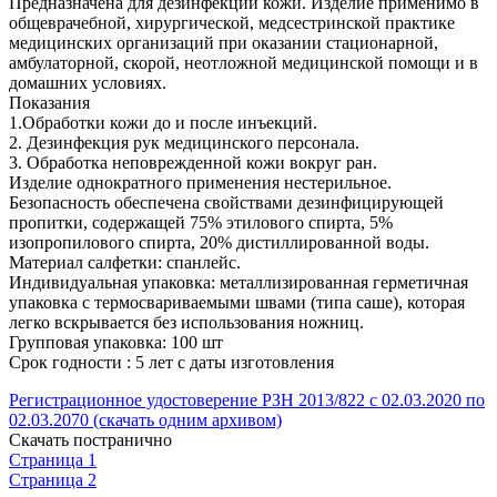
Предназначена для дезинфекции кожи. Изделие применимо в
общеврачебной, хирургической, медсестринской практике
медицинских организаций при оказании стационарной,
амбулаторной, скорой, неотложной медицинской помощи и в
домашних условиях.
Показания
1.Обработки кожи до и после инъекций.
2. Дезинфекция рук медицинского персонала.
3. Обработка неповрежденной кожи вокруг ран.
Изделие однократного применения нестерильное.
Безопасность обеспечена свойствами дезинфицирующей
пропитки, содержащей 75% этилового спирта, 5%
изопропилового спирта, 20% дистиллированной воды.
Материал салфетки: спанлейс.
Индивидуальная упаковка: металлизированная герметичная
упаковка с термосвариваемыми швами (типа саше), которая
легко вскрывается без использования ножниц.
Групповая упаковка: 100 шт
Срок годности : 5 лет с даты изготовления
Регистрационное удостоверение РЗН 2013/822 с 02.03.2020 по
02.03.2070 (скачать одним архивом)
Скачать постранично
Страница 1
Страница 2