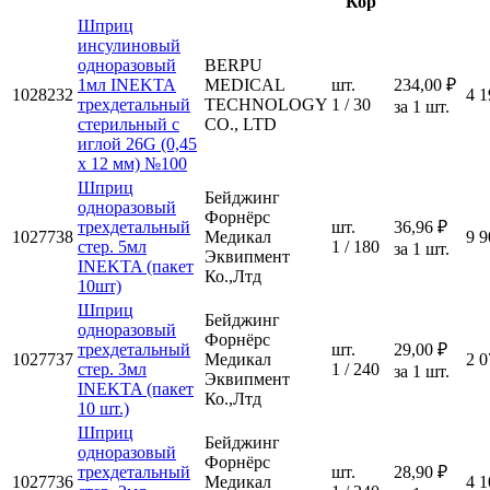
Кор
Шприц
инсулиновый
одноразовый
BERPU
1мл INEKTA
MEDICAL
шт.
234,00 ₽
1028232
4 1
трехдетальный
TECHNOLOGY
1 / 30
за 1 шт.
стерильный с
CO., LTD
иглой 26G (0,45
х 12 мм) №100
Шприц
Бейджинг
одноразовый
Форнёрс
трехдетальный
шт.
36,96 ₽
1027738
Медикал
9 9
стер. 5мл
1 / 180
за 1 шт.
Эквипмент
INEKTA (пакет
Ко.,Лтд
10шт)
Шприц
Бейджинг
одноразовый
Форнёрс
трехдетальный
шт.
29,00 ₽
1027737
Медикал
2 0
стер. 3мл
1 / 240
за 1 шт.
Эквипмент
INEKTA (пакет
Ко.,Лтд
10 шт.)
Шприц
Бейджинг
одноразовый
Форнёрс
трехдетальный
шт.
28,90 ₽
1027736
Медикал
4 1