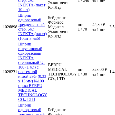
стер. 2мл
1 / 240
за 1 шт.
Эквипмент
INEKTA (пакет
Ко.,Лтд
10 шт)
Шприц
Бейджинг
одноразовый
Форнёрс
трехдетальный
шт.
45,30 ₽
1026898
Медикал
3 5
стер. 5мл
1 / 70
за 1 шт.
Эквипмент
INEKTA (пакет)
Ко.,Лтд
(10шт в наб)
Шприц
инсулиновый
одноразовый
INEKTA
стерильный U-
BERPU
100 (1 мл) с
MEDICAL
шт.
328,00 ₽
1028231
несъемной
1 4
TECHNOLOGY
1 / 30
за 1 шт.
иглой 29G (0,33
CO., LTD
х 13 мм) №100
пр-ва BERPU
MEDICAL
TECHNOLOGY
CO., LTD
Шприц
одноразовый
Бейджинг
трехдетальный
Форнёрс