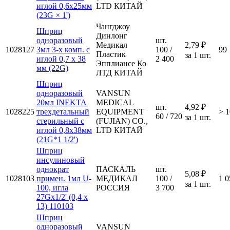
иглой 0,6х25мм
LTD КИТАЙ
(23G × 1')
Чангджоу
Шприц
Динлонг
одноразовый
шт.
Медикал
2,79 ₽
1028127
3мл 3-х комп. с
100 /
99
Пластик
за 1 шт.
иглой 0,7 х 38
2 400
Эпплиансе Ко
мм (22G)
ЛТД КИТАЙ
Шприц
одноразовый
VANSUN
20мл INEKTA
MEDICAL
шт.
4,92 ₽
1028225
трехдетальный
EQUIPMENT
> 1
60 / 720
за 1 шт.
стерильный с
(FUJIAN) CO.,
иглой 0,8х38мм
LTD КИТАЙ
(21G*1 1/2')
Шприц
инсулиновый
однократ
ПАСКАЛЬ
шт.
5,08 ₽
1028103
примен. 1мл U-
МЕДИКАЛ
100 /
1 0
за 1 шт.
100, игла
РОССИЯ
3 700
27Gх1/2' (0,4 x
13) 110103
Шприц
одноразовый
VANSUN