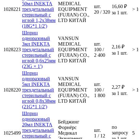
50мл INEKTA
MEDICAL
шт.
16,60 ₽
1028221
трехдетальный
EQUIPMENT
> 1
20 / 320
за 1 шт.
стерильный с
(FUJIAN) CO.,
иглой 1,2х38мм
LTD КИТАЙ
(18G*1 1/2')
Шприц
одноразовый
VANSUN
3мл INEKTA
MEDICAL
шт.
2,16 ₽
1028223
трехдетальный
EQUIPMENT
100 /
> 1
за 1 шт.
стерильный с
(FUJIAN) CO.,
2 400
иглой 0,6х25мм
LTD КИТАЙ
(23G × 1')
Шприц
одноразовый
VANSUN
5мл INEKTA
MEDICAL
шт.
2,27 ₽
1028220
трехдетальный
EQUIPMENT
100 /
> 1
за 1 шт.
стерильный с
(FUJIAN) CO.,
1 800
иглой 0,8х38мм
LTD КИТАЙ
(21G*1 1/2')
Шприц
одноразовый
Бейджинг
20мл INEKTA
по
Форнёрс
трехдетальный
шт.
запросу
1025499
Медикал
5
стерильный с
1 / 12
Эквипмент
за 1 шт.