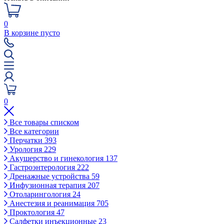
0
В корзине пусто
0
Все товары списком
Все категории
Перчатки
393
Урология
229
Акушерство и гинекология
137
Гастроэнтерология
222
Дренажные устройства
59
Инфузионная терапия
207
Отоларингология
24
Анестезия и реанимация
705
Проктология
47
Салфетки инъекционные
23