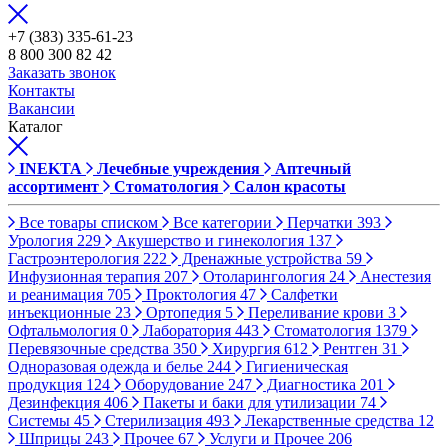
+7 (383) 335-61-23
8 800 300 82 42
Заказать звонок
Контакты
Вакансии
Каталог
INEKTA
Лечебные учреждения
Аптечный
ассортимент
Стоматология
Салон красоты
Все товары списком
Все категории
Перчатки
393
Урология
229
Акушерство и гинекология
137
Гастроэнтерология
222
Дренажные устройства
59
Инфузионная терапия
207
Отоларингология
24
Анестезия
и реанимация
705
Проктология
47
Салфетки
инъекционные
23
Ортопедия
5
Переливание крови
3
Офтальмология
0
Лаборатория
443
Стоматология
1379
Перевязочные средства
350
Хирургия
612
Рентген
31
Одноразовая одежда и белье
244
Гигиеническая
продукция
124
Оборудование
247
Диагностика
201
Дезинфекция
406
Пакеты и баки для утилизации
74
Системы
45
Стерилизация
493
Лекарственные средства
12
Шприцы
243
Прочее
67
Услуги и Прочее
206