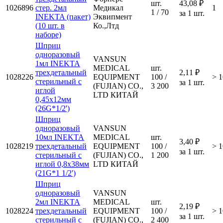
шт.
43,08 ₽
1026896
стер. 2мл
Медикал
1
1 / 70
за 1 шт.
INEKTA (пакет)
Эквипмент
(10 шт. в
Ко.,Лтд
наборе)
Шприц
одноразовый
VANSUN
1мл INEKTA
MEDICAL
шт.
трехдетальный
2,11 ₽
1028226
EQUIPMENT
100 /
> 1
стерильный с
за 1 шт.
(FUJIAN) CO.,
3 200
иглой
LTD КИТАЙ
0,45х12мм
(26G*1/2')
Шприц
одноразовый
VANSUN
10мл INEKTA
MEDICAL
шт.
3,40 ₽
1028219
трехдетальный
EQUIPMENT
100 /
> 1
за 1 шт.
стерильный с
(FUJIAN) CO.,
1 200
иглой 0,8х38мм
LTD КИТАЙ
(21G*1 1/2')
Шприц
одноразовый
VANSUN
2мл INEKTA
MEDICAL
шт.
2,19 ₽
1028224
трехдетальный
EQUIPMENT
100 /
> 1
за 1 шт.
стерильный с
(FUJIAN) CO.,
2 400