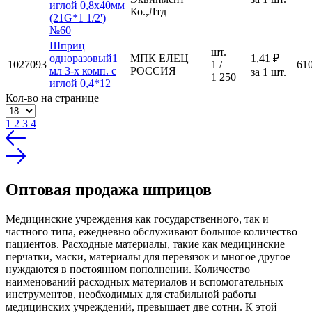
иглой 0,8х40мм
Ко.,Лтд
(21G*1 1/2')
№60
Шприц
шт.
одноразовый1
МПК ЕЛЕЦ
1,41 ₽
1027093
1 /
61
мл 3-х комп. с
РОССИЯ
за 1 шт.
1 250
иглой 0,4*12
Кол-во на странице
1
2
3
4
Оптовая продажа шприцов
Медицинские учреждения как государственного, так и
частного типа, ежедневно обслуживают большое количество
пациентов. Расходные материалы, такие как медицинские
перчатки, маски, материалы для перевязок и многое другое
нуждаются в постоянном пополнении. Количество
наименований расходных материалов и вспомогательных
инструментов, необходимых для стабильной работы
медицинских учреждений, превышает две сотни. К этой