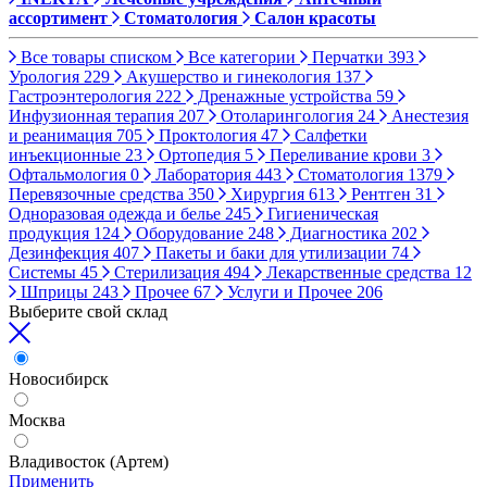
ассортимент
Стоматология
Салон красоты
Все товары списком
Все категории
Перчатки
393
Урология
229
Акушерство и гинекология
137
Гастроэнтерология
222
Дренажные устройства
59
Инфузионная терапия
207
Отоларингология
24
Анестезия
и реанимация
705
Проктология
47
Салфетки
инъекционные
23
Ортопедия
5
Переливание крови
3
Офтальмология
0
Лаборатория
443
Стоматология
1379
Перевязочные средства
350
Хирургия
613
Рентген
31
Одноразовая одежда и белье
245
Гигиеническая
продукция
124
Оборудование
248
Диагностика
202
Дезинфекция
407
Пакеты и баки для утилизации
74
Системы
45
Стерилизация
494
Лекарственные средства
12
Шприцы
243
Прочее
67
Услуги и Прочее
206
Выберите свой склад
Новосибирск
Москва
Владивосток (Артем)
Применить