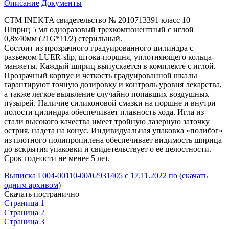
Описание
Документы
СТМ INEKTA свидетельство № 2010713391 класс 10
Шприц 5 мл одноразовый трехкомпонентный с иглой
0,8х40мм (21G*11/2) стерильный.
Состоит из прозрачного градуированного цилиндра с
разъемом LUER-slip, штока-поршня, уплотняющего кольца-
манжеты. Каждый шприц выпускается в комплекте с иглой.
Прозрачный корпус и четкость градуированной шкалы
гарантируют точную дозировку и контроль уровня лекарства,
а также легкое выявление случайно попавших воздушных
пузырей. Наличие силиконовой смазки на поршне и внутри
полости цилиндра обеспечивает плавность хода. Игла из
стали высокого качества имеет тройную лазерную заточку
острия, надета на конус. Индивидуальная упаковка «полибэг»
из плотного полипропилена обеспечивает видимость шприца
до вскрытия упаковки и свидетельствует о ее целостности.
Срок годности не менее 5 лет.
Выписка Г004-00110-00/02931405 с 17.11.2022 по (скачать
одним архивом)
Скачать постранично
Страница 1
Страница 2
Страница 3