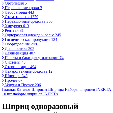
Ортопедия
5
Переливание крови
3
Лаборатория
443
Стоматология
1379
Перевязочные средства
350
Хирургия
613
Рентген
31
Одноразовая одежда и белье
245
Гигиеническая продукция
124
Оборудование
248
Диагностика
202
Дезинфекция
407
Пакеты и баки для утилизации
74
Системы
45
Стерилизация
494
Лекарственные средства
12
Шприцы
243
Прочее
67
Услуги и Прочее
206
Главная
Каталог
Шприцы
Шприцы
Наборы шприцев INEKTA
10 шт наборы шприцев INEKTA
Шприц одноразовый