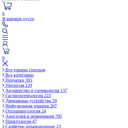
0
В корзине пусто
0
Все товары списком
Все категории
Перчатки
393
Урология
229
Акушерство и гинекология
137
Гастроэнтерология
222
Дренажные устройства
59
Инфузионная терапия
207
Отоларингология
24
Анестезия и реанимация
705
Проктология
47
Салфетки инъекционные
23